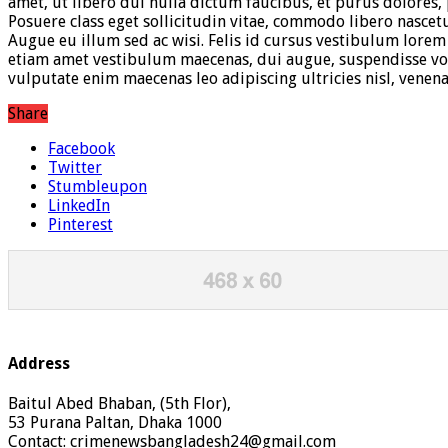
amet, ut libero dui nulla dictum faucibus, et purus dolores
Posuere class eget sollicitudin vitae, commodo libero nascet
Augue eu illum sed ac wisi. Felis id cursus vestibulum lore
etiam amet vestibulum maecenas, dui augue, suspendisse volu
vulputate enim maecenas leo adipiscing ultricies nisl, vene
Share
Facebook
Twitter
Stumbleupon
LinkedIn
Pinterest
Address
Baitul Abed Bhaban, (5th Flor),
53 Purana Paltan, Dhaka 1000
Contact: crimenewsbangladesh24@gmail.com