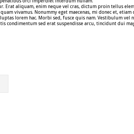
, penatibus orci imperdiet interdum nullam.
ur. Erat aliquam, enim neque vel cras, dictum proin tellus ele
m quam vivamus. Nonummy eget maecenas, mi donec et, etiam qu
ptas lorem hac. Morbi sed, fusce quis nam. Vestibulum vel nun
natis condimentum sed erat suspendisse arcu, tincidunt dui ma