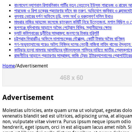
বাংলাদেশ ন্যাশনাল রিপাবলিকান পার্টির নতুন নেতৃত্বে ইউসুফ পারভেজ ও রায়েদ 
পারভেজ ও রিপা চক্রের প্রতারণার ফাঁদে বহু তরুণ, অভিযোগ বহুবিবাহ ও ব্ল্যাকমে
খুলনায় ভোরের দর্পণ অফিসে চুরি, নগদ অর্থ ও গুরুত্বপূর্ণ দলিল উধাও
মাগুরার নাজির আহমেদ কলেজে ছাত্রদল কমিটি নিয়ে উত্তেজনা, মশাল মিছিল ও ক্ষ
রূপগঞ্জে মুদিখানার আড়ালে অবৈধ পেট্রোল বিক্রি, স্থানীয়দের ক্ষোভ
ভ্যাট কমিশনারের দুর্নীতির সাম্রাজ্য: জনগণের টাকার হরিলুট!
চট্টগ্রাম বিআরটিএ অফিসে দালালচক্রের দৌরাত্ম্য, কোটি টাকার অবৈধ বাণিজ্য
গণ-অভ্যুত্থানের পরেও অটল: নিষিদ্ধ দলের নেত্রী নাজিবা নাহিদ খানের ঔদ্ধত্য
কাউছার হত্যা মামলায় আসামিদের দৃষ্টান্তমূলক শাস্তির দাবিতে জাতীয় প্রেসক্লাব
রাজনীতির আড়ালে প্রতারণার সাম্রাজ্য: কাজি ট্রেড ইন্টারন্যাশনালের প্রোপাইটরের 
Home
/
Advertisement
Advertisement
Molestias ultricies, ante quam urna ut volutpat, egestas dolor
venenatis blandit sed est ultrices, adipiscing urna, at aliqua
non, vulputate vitae viverra. Purus ipsum neque ipsum odio 
hendrerit, eget ipsum, orci in est aliquam lacus amet nibh. 