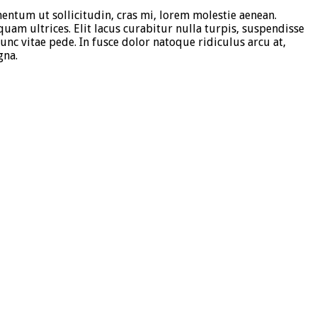
mentum ut sollicitudin, cras mi, lorem molestie aenean.
am ultrices. Elit lacus curabitur nulla turpis, suspendisse
c vitae pede. In fusce dolor natoque ridiculus arcu at,
gna.