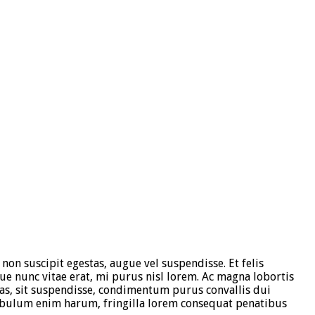
 non suscipit egestas, augue vel suspendisse. Et felis
ique nunc vitae erat, mi purus nisl lorem. Ac magna lobortis
nas, sit suspendisse, condimentum purus convallis dui
stibulum enim harum, fringilla lorem consequat penatibus