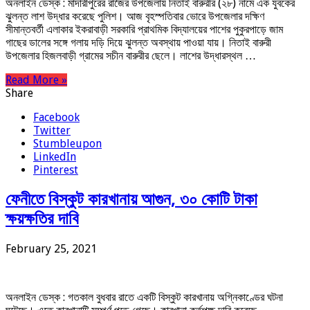
অনলাইন ডেস্ক : মাদারীপুরের রাজৈর উপজেলায় নিতাই বারুরীর (২৮) নামে এক যুবকের
ঝুলন্ত লাশ উদ্ধার করেছে পুলিশ। আজ বৃহস্পতিবার ভোরে উপজেলার দক্ষিণ
সীমান্তবর্তী এলাকার ইকরাবাড়ী সরকারি প্রাথমিক বিদ্যালয়ের পাশের পুকুরপাড়ে জাম
গাছের ডালের সঙ্গে গলায় দড়ি দিয়ে ঝুলন্ত অবস্থায় পাওয়া যায়। নিতাই বারুরী
উপজেলার হিজলবাড়ী গ্রামের সচীন বারুরীর ছেলে। লাশের উদ্ধারস্থল …
Read More »
Share
Facebook
Twitter
Stumbleupon
LinkedIn
Pinterest
ফেনীতে বিস্কুট কারখানায় আগুন, ৩০ কোটি টাকা
ক্ষয়ক্ষতির দাবি
February 25, 2021
অনলাইন ডেস্ক : গতকাল বুধবার রাতে একটি বিস্কুট কারখানায় অগ্নিকাণ্ডের ঘটনা