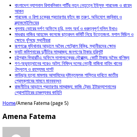
বাংলাদেশ ন্যাশনাল রিপাবলিকান পার্টির নতুন নেতৃত্বে ইউসুফ পারভেজ ও রায়েদ
আকন
পারভেজ ও রিপা চক্রের প্রতারণার ফাঁদে বহু তরুণ, অভিযোগ বহুবিবাহ ও
ব্ল্যাকমেইলিংয়ের
খুলনায় ভোরের দর্পণ অফিসে চুরি, নগদ অর্থ ও গুরুত্বপূর্ণ দলিল উধাও
মাগুরার নাজির আহমেদ কলেজে ছাত্রদল কমিটি নিয়ে উত্তেজনা, মশাল মিছিল ও
ক্ষোভে ফুঁসছে স্থানীয়রা
রূপগঞ্জে মুদিখানার আড়ালে অবৈধ পেট্রোল বিক্রি, স্থানীয়দের ক্ষোভ
ভ্যাট কমিশনারের দুর্নীতির সাম্রাজ্য: জনগণের টাকার হরিলুট!
চট্টগ্রাম বিআরটিএ অফিসে দালালচক্রের দৌরাত্ম্য, কোটি টাকার অবৈধ বাণিজ্য
গণ-অভ্যুত্থানের পরেও অটল: নিষিদ্ধ দলের নেত্রী নাজিবা নাহিদ খানের
ঔদ্ধত্য ও রহস্যময় দাপট
কাউছার হত্যা মামলায় আসামিদের দৃষ্টান্তমূলক শাস্তির দাবিতে জাতীয়
প্রেসক্লাবের সামনে মানববন্ধন
রাজনীতির আড়ালে প্রতারণার সাম্রাজ্য: কাজি ট্রেড ইন্টারন্যাশনালের
প্রোপাইটরের চাঞ্চল্যকর কাহিনি
Home
/
Amena Fatema (page 5)
Amena Fatema