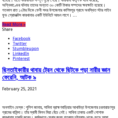
ঘটেছে। এতে কারখানাটি সম্পূর্ণ পুড়ে গেছে। কারখানা কর্তৃপক্ষ দাবি করেছে,
অগ্নিকাণ্ডের ঘটনায় তাদের অন্তত ৩০ কোটি টাকার সম্পদের ক্ষয়ক্ষতি হয়েছে।
গতকাল রাত ১২টার দিকে ফেনী সদর উপজেলার কাশিমপুর গ্রামে অবস্থিত স্টার লাইন
ফুড প্রোডাক্টস কারখানার একটি ইউনিটে আগুন লাগে। …
Read More »
Share
Facebook
Twitter
Stumbleupon
LinkedIn
Pinterest
ছিনতাইকারীর থাবায় ট্রেন থেকে ছিটকে পড়া নারীর জ্ঞান
ফেরেনি, আটক ৯
February 25, 2021
অনলাইন ডেস্ক : পুলিশ জানায়, সাবিনা ব্রাহ্মণবাড়িয়ার আখাউড়া উপজেলার চরনারায়ণপুর
গ্রামের বাসিন্দা। তাঁর স্বামী মিলন মিয়া বেঁচে নেই। সাবিনা ঢাকায় একটি পোশাক
কারখানায় চাকরি করেন। কর্মস্থলে ফেরার জন্য গতকাল চট্টগ্রাম থেকে ছেড়ে আসা