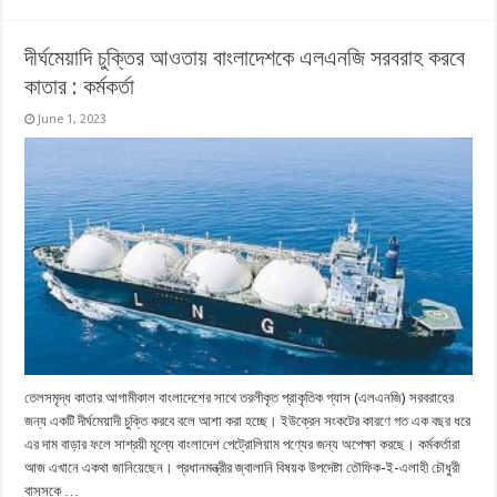
দীর্ঘমেয়াদি চুক্তির আওতায় বাংলাদেশকে এলএনজি সরবরাহ করবে
কাতার : কর্মকর্তা
June 1, 2023
তেলসমৃদ্ধ কাতার আগামীকাল বাংলাদেশের সাথে তরলীকৃত প্রাকৃতিক গ্যাস (এলএনজি) সরবরাহের
জন্য একটি দীর্ঘমেয়াদী চুক্তি করবে বলে আশা করা হচ্ছে। ইউক্রেন সংকটের কারণে গত এক বছর ধরে
এর দাম বাড়ার ফলে সাশ্রয়ী মূল্যে বাংলাদেশ পেট্রোলিয়াম পণ্যের জন্য অপেক্ষা করছে। কর্মকর্তারা
আজ এখানে একথা জানিয়েছেন। প্রধানমন্ত্রীর জ্বালানি বিষয়ক উপদেষ্টা তৌফিক-ই-এলাহী চৌধুরী
বাসসকে …