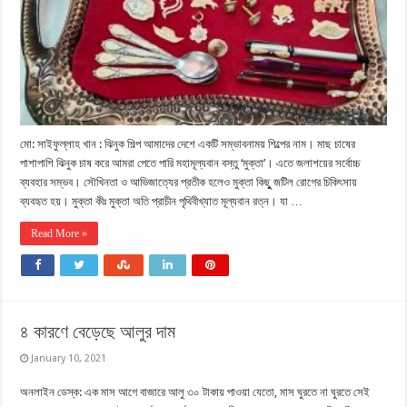
মো: সাইফুল্লাহ খান : ঝিনুক শিল্প আমাদের দেশে একটি সম্ভাবনাময় শিল্পের নাম। মাছ চাষের
পাশাপাশি ঝিনুক চাষ করে আমরা পেতে পারি মহামূল্যবান বস্তু ‘মুক্তা’। এতে জলাশয়ের সর্বোচ্চ
ব্যবহার সম্ভব। সৌখিনতা ও আভিজাত্যের প্রতীক হলেও মুক্তা কিছুু জটিল রোগের চিকিৎসায়
ব্যবহৃত হয়। মুক্তা কীঃ মুক্তা অতি প্রাচীন পৃথিবীখ্যাত মূল্যবান রত্ন। যা …
Read More »
৪ কারণে বেড়েছে আলুর দাম
January 10, 2021
অনলাইন ডেস্ক: এক মাস আগে বাজারে আলু ৩০ টাকায় পাওয়া যেতো, মাস ঘুরতে না ঘুরতে সেই