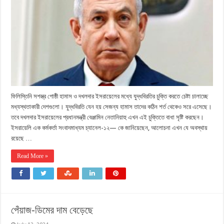
ফিলিস্তিনি সশস্ত্র গোষ্ঠী হামাস ও দখলদার ইসরায়েলের মধ্যে যুদ্ধবিরতির চুক্তি করতে চেষ্টা চালাচ্ছে
মধ্যস্থতাকারী দেশগুলো। যুদ্ধবিরতি যেন হয় সেজন্য হামাস তাদের কঠিন শর্ত থেকেও সরে এসেছে।
তবে দখলদার ইসরায়েলের প্রধানমন্ত্রী বেঞ্জামিন নেতানিয়াহু এখন এই চুক্তিতে বাধা সৃষ্টি করছেন।
ইসরায়েলি এক কর্মকর্তা সংবাদমাধ্যম চ্যানেল-১২— কে জানিয়েছেন, আলোচনা এখন যে অবস্থায়
রয়েছে …
Read More »
পেঁয়াজ-ডিমের দাম বেড়েছে