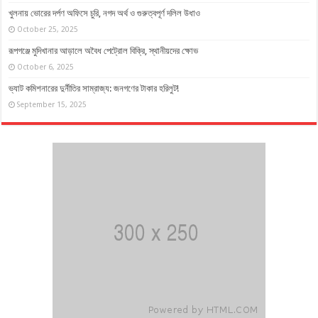
খুলনায় ভোরের দর্পণ অফিসে চুরি, নগদ অর্থ ও গুরুত্বপূর্ণ দলিল উধাও
October 25, 2025
রূপগঞ্জে মুদিখানার আড়ালে অবৈধ পেট্রোল বিক্রি, স্থানীয়দের ক্ষোভ
October 6, 2025
ভ্যাট কমিশনারের দুর্নীতির সাম্রাজ্য: জনগণের টাকার হরিলুট!
September 15, 2025