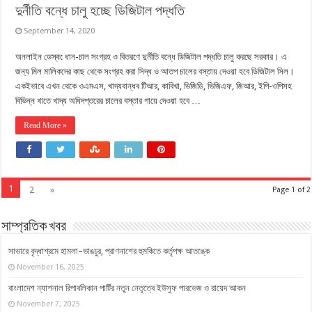
দুর্নীতি বন্ধে চালু হচ্ছে ডিজিটাল পদ্ধতি
September 14, 2020
অনলাইন ডেস্ক: ধান-চাল সংগ্রহ ও বিতরণে দুর্নীতি বন্ধে ডিজিটাল পদ্ধতি চালু করছে সরকার। এ
জন্য মিল মালিকদের কাছ থেকে সংগ্রহ করা সিদ্ধ ও আতপ চালের বস্তায় দেওয়া হবে ডিজিটাল সিল।
একইভাবে এখন থেকে ওএমএস, খাদ্যবান্ধব টিআর, কাবিখা, ভিজিডি, ভিজিএফ, জিআর, ইপি-ওপিসহ
বিভিন্ন খাতে খাদ্য অধিদপ্তরের চালের বস্তার গায়ে দেওয়া হবে …
Read More »
1
2
»
Page 1 of 2
সাম্প্রতিক খবর
সাভারে বৃদ্ধাশ্রমে হামলা–ভাঙচুর, প্রাণনাশের হুমকিতে কর্তৃপক্ষ আতঙ্কে
November 16, 2025
বাংলাদেশ ন্যাশনাল রিপাবলিকান পার্টির নতুন নেতৃত্বে ইউসুফ পারভেজ ও রায়েদ আকন
November 7, 2025