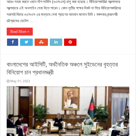
আরও সহজ করতে ওয়ান স্টপ সার্ভিস (ওএসএস) চালু করা হয়েছে। বিনিয়োগকারিরা স্বল্পসময়ে
স্বল্পব্যয়ে এই অনলাইন সেবা নিতে পারেন। কোন তৃতীয় পক্ষের নিকট না গিয়ে বিনিয়োগকারিদের
সরাসরি বিডার ওএসএস এর মাধ্যমে সেবা গ্রহণের আহবান জানান তিনি। মঙ্গলবার বন্দরনগরী
চট্টগ্রামের হোটেল …
Read More »
বাংলাদেশের আইসিটি, অর্থনৈতিক অঞ্চলে সুইডেনের বৃহত্তর
বিনিয়োগ চান প্রধানমন্ত্রী
May 31, 2023