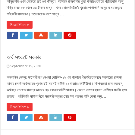
আলুর দাম এখন বেড়েছে দুই গুণ পর্যন্ত। বর্তমানে রাজধানীর খুচরা বাজারগুলোতে প্রতিকেজি আলু
বিক্রি হচ্ছে ৫৫ থেকে ৬০ টাকার মধ্যে। খবর : বাংলানিউজ’র খুচরার পাশাপাশি আলুর দাম বেড়েছে
পাইকারী বাজারেও। তবে কয়েক ধাপে আলুর …
Read More »
অর্থ সংকটে সরকার
September 15, 2020
অনলাইন ডেস্ক: মহামারী রূপ নেওয়া কোভিড-১৯ এর প্রভাবে ধীরগতিতে চলছে সরকারের রাজস্ব
আদায় চলতি অর্থবছরের প্রথম দুই মাসেই ঘাটতি ১২ হাজার কোটি টাকা। বিশেষজ্ঞরা মনে করছেন,
অর্থবছর শেষেও রাজস্ব আদায়ে বড় ধরনের ঘাটতি থাকবে। কেননা দেশের ব্যবসা-বাণিজ্য স্থবির হয়ে
রয়েছে। পরিস্থিতি সামাল দিতে সরকারি দপ্তরগুলোর সব ধরনের গাড়ি কেনা বন্ধ, …
Read More »