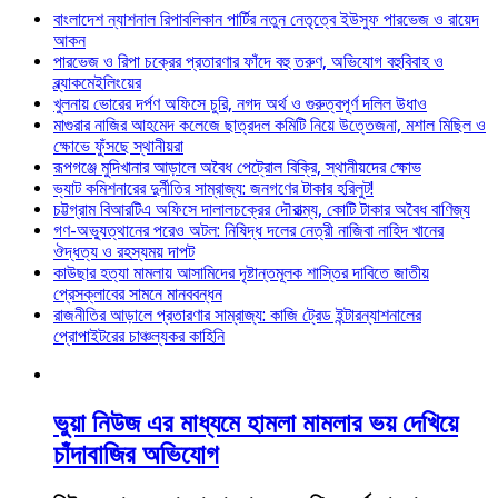
বাংলাদেশ ন্যাশনাল রিপাবলিকান পার্টির নতুন নেতৃত্বে ইউসুফ পারভেজ ও রায়েদ
আকন
পারভেজ ও রিপা চক্রের প্রতারণার ফাঁদে বহু তরুণ, অভিযোগ বহুবিবাহ ও
ব্ল্যাকমেইলিংয়ের
খুলনায় ভোরের দর্পণ অফিসে চুরি, নগদ অর্থ ও গুরুত্বপূর্ণ দলিল উধাও
মাগুরার নাজির আহমেদ কলেজে ছাত্রদল কমিটি নিয়ে উত্তেজনা, মশাল মিছিল ও
ক্ষোভে ফুঁসছে স্থানীয়রা
রূপগঞ্জে মুদিখানার আড়ালে অবৈধ পেট্রোল বিক্রি, স্থানীয়দের ক্ষোভ
ভ্যাট কমিশনারের দুর্নীতির সাম্রাজ্য: জনগণের টাকার হরিলুট!
চট্টগ্রাম বিআরটিএ অফিসে দালালচক্রের দৌরাত্ম্য, কোটি টাকার অবৈধ বাণিজ্য
গণ-অভ্যুত্থানের পরেও অটল: নিষিদ্ধ দলের নেত্রী নাজিবা নাহিদ খানের
ঔদ্ধত্য ও রহস্যময় দাপট
কাউছার হত্যা মামলায় আসামিদের দৃষ্টান্তমূলক শাস্তির দাবিতে জাতীয়
প্রেসক্লাবের সামনে মানববন্ধন
রাজনীতির আড়ালে প্রতারণার সাম্রাজ্য: কাজি ট্রেড ইন্টারন্যাশনালের
প্রোপাইটরের চাঞ্চল্যকর কাহিনি
ভুয়া নিউজ এর মাধ্যমে হামলা মামলার ভয় দেখিয়ে
চাঁদাবাজির অভিযোগ