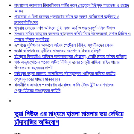
বাংলাদেশ ন্যাশনাল রিপাবলিকান পার্টির নতুন নেতৃত্বে ইউসুফ পারভেজ ও রায়েদ
আকন
পারভেজ ও রিপা চক্রের প্রতারণার ফাঁদে বহু তরুণ, অভিযোগ বহুবিবাহ ও
ব্ল্যাকমেইলিংয়ের
খুলনায় ভোরের দর্পণ অফিসে চুরি, নগদ অর্থ ও গুরুত্বপূর্ণ দলিল উধাও
মাগুরার নাজির আহমেদ কলেজে ছাত্রদল কমিটি নিয়ে উত্তেজনা, মশাল মিছিল ও
ক্ষোভে ফুঁসছে স্থানীয়রা
রূপগঞ্জে মুদিখানার আড়ালে অবৈধ পেট্রোল বিক্রি, স্থানীয়দের ক্ষোভ
ভ্যাট কমিশনারের দুর্নীতির সাম্রাজ্য: জনগণের টাকার হরিলুট!
চট্টগ্রাম বিআরটিএ অফিসে দালালচক্রের দৌরাত্ম্য, কোটি টাকার অবৈধ বাণিজ্য
গণ-অভ্যুত্থানের পরেও অটল: নিষিদ্ধ দলের নেত্রী নাজিবা নাহিদ খানের
ঔদ্ধত্য ও রহস্যময় দাপট
কাউছার হত্যা মামলায় আসামিদের দৃষ্টান্তমূলক শাস্তির দাবিতে জাতীয়
প্রেসক্লাবের সামনে মানববন্ধন
রাজনীতির আড়ালে প্রতারণার সাম্রাজ্য: কাজি ট্রেড ইন্টারন্যাশনালের
প্রোপাইটরের চাঞ্চল্যকর কাহিনি
ভুয়া নিউজ এর মাধ্যমে হামলা মামলার ভয় দেখিয়ে
চাঁদাবাজির অভিযোগ