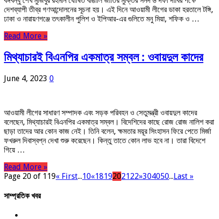
বঙ্গবন্ধু শেখ মুজিবুর রহমান ঘোষিত বাঙালি জাতির মুক্তির সনদ ৬ দফা দাবির পক্ষে
দেশব্যাপী তীব্র গণআন্দোলনের সূচনা হয়। এই দিনে আওয়ামী লীগের ডাকা হরতালে টঙ্গি,
ঢাকা ও নারায়ণগঞ্জে তৎকালীন পুলিশ ও ইপিআর-এর গুলিতে মনু মিয়া, শফিক ও …
Read More »
মিথ্যাচারই বিএনপির একমাত্র সম্বল : ওবায়দুল কাদের
June 4, 2023
0
আওয়ামী লীগের সাধারণ সম্পাদক এবং সড়ক পরিবহন ও সেতুমন্ত্রী ওবায়দুল কাদের
বলেছেন, মিথ্যাচারই বিএনপির একমাত্র সম্বল। বিদেশিদের কাছে রোজ রোজ নালিশ করা
ছাড়া তাদের আর কোন কাজ নেই। তিনি বলেন, ক্ষমতার ময়ূর সিংহাসন ফিরে পেতে মির্জা
ফখরুল দিবাস্বপ্ন দেখা শুরু করেছেন। কিন্তু তাতে কোন লাভ হবে না। তারা বিদেশে
গিয়ে …
Read More »
Page 20 of 119
« First
...
10
«
18
19
20
21
22
»
30
40
50
...
Last »
সাম্প্রতিক খবর