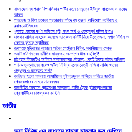
বাংলাদেশ ন্যাশনাল রিপাবলিকান পার্টির নতুন নেতৃত্বে ইউসুফ পারভেজ ও রায়েদ
আকন
পারভেজ ও রিপা চক্রের প্রতারণার ফাঁদে বহু তরুণ, অভিযোগ বহুবিবাহ ও
ব্ল্যাকমেইলিংয়ের
খুলনায় ভোরের দর্পণ অফিসে চুরি, নগদ অর্থ ও গুরুত্বপূর্ণ দলিল উধাও
মাগুরার নাজির আহমেদ কলেজে ছাত্রদল কমিটি নিয়ে উত্তেজনা, মশাল মিছিল ও
ক্ষোভে ফুঁসছে স্থানীয়রা
রূপগঞ্জে মুদিখানার আড়ালে অবৈধ পেট্রোল বিক্রি, স্থানীয়দের ক্ষোভ
ভ্যাট কমিশনারের দুর্নীতির সাম্রাজ্য: জনগণের টাকার হরিলুট!
চট্টগ্রাম বিআরটিএ অফিসে দালালচক্রের দৌরাত্ম্য, কোটি টাকার অবৈধ বাণিজ্য
গণ-অভ্যুত্থানের পরেও অটল: নিষিদ্ধ দলের নেত্রী নাজিবা নাহিদ খানের
ঔদ্ধত্য ও রহস্যময় দাপট
কাউছার হত্যা মামলায় আসামিদের দৃষ্টান্তমূলক শাস্তির দাবিতে জাতীয়
প্রেসক্লাবের সামনে মানববন্ধন
রাজনীতির আড়ালে প্রতারণার সাম্রাজ্য: কাজি ট্রেড ইন্টারন্যাশনালের
প্রোপাইটরের চাঞ্চল্যকর কাহিনি
জাতীয়
ভুয়া নিউজ এর মাধ্যমে হামলা মামলার ভয় দেখিয়ে