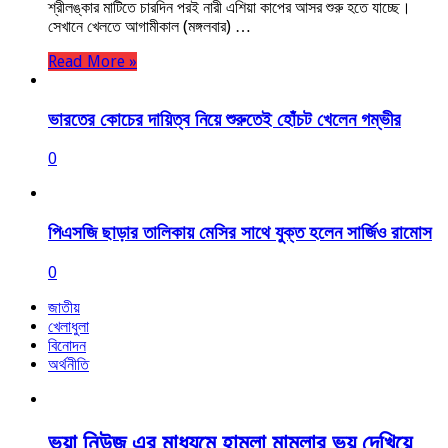
শ্রীলঙ্কার মাটিতে চারদিন পরই নারী এশিয়া কাপের আসর শুরু হতে যাচ্ছে।
সেখানে খেলতে আগামীকাল (মঙ্গলবার) …
Read More »
ভারতের কোচের দায়িত্ব নিয়ে শুরুতেই হোঁচট খেলেন গম্ভীর
0
পিএসজি ছাড়ার তালিকায় মেসির সাথে যুক্ত হলেন সার্জিও রামোস
0
জাতীয়
খেলাধুলা
বিনোদন
অর্থনীতি
ভুয়া নিউজ এর মাধ্যমে হামলা মামলার ভয় দেখিয়ে