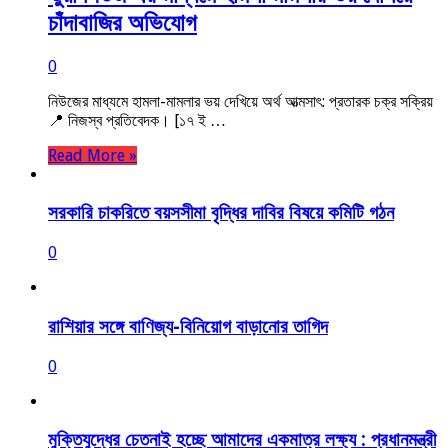
চাঁদাবাজির অভিযোগ
0
নিউজের মাধ্যমে হামলা-মামলার ভয় দেখিয়ে অর্থ আত্মসাৎ: প্রতারক চক্র সক্রিয়
📍 নিজস্ব প্রতিবেদক। [১৭ ই …
Read More »
সরকারি চাকরিতে বয়সসীমা বৃদ্ধির দাবির বিষয়ে কমিটি গঠন
0
রাশিয়ার সঙ্গে বাণিজ্য-বিনিয়োগ বাড়ানোর তাগিদ
0
মুক্তিযুদ্ধের চেতনাই হচ্ছে আমাদের একমাত্র লক্ষ্য : প্রধানমন্ত্রী