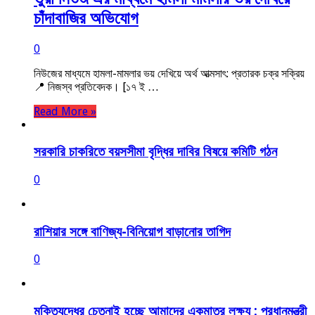
চাঁদাবাজির অভিযোগ
0
নিউজের মাধ্যমে হামলা-মামলার ভয় দেখিয়ে অর্থ আত্মসাৎ: প্রতারক চক্র সক্রিয়
📍 নিজস্ব প্রতিবেদক। [১৭ ই …
Read More »
সরকারি চাকরিতে বয়সসীমা বৃদ্ধির দাবির বিষয়ে কমিটি গঠন
0
রাশিয়ার সঙ্গে বাণিজ্য-বিনিয়োগ বাড়ানোর তাগিদ
0
মুক্তিযুদ্ধের চেতনাই হচ্ছে আমাদের একমাত্র লক্ষ্য : প্রধানমন্ত্রী