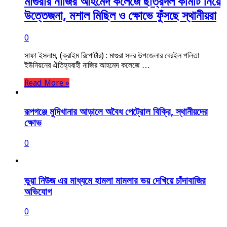
মাগুরার নাজির আহমেদ কলেজে ছাত্রদল কমিটি নিয়ে
উত্তেজনা, মশাল মিছিল ও ক্ষোভে ফুঁসছে স্থানীয়রা
0
সাফা ইসলাম, (ক্রাইম রিপোর্টার) : মাগুরা সদর উপজেলার বেরইল পলিতা
ইউনিয়নের ঐতিহ্যবাহী নাজির আহমেদ কলেজে …
Read More »
রূপগঞ্জে মুদিখানার আড়ালে অবৈধ পেট্রোল বিক্রি, স্থানীয়দের
ক্ষোভ
0
ভুয়া নিউজ এর মাধ্যমে হামলা মামলার ভয় দেখিয়ে চাঁদাবাজির
অভিযোগ
0