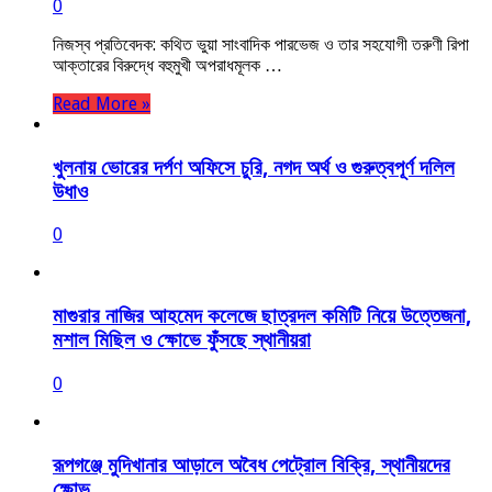
0
নিজস্ব প্রতিবেদক: কথিত ভুয়া সাংবাদিক পারভেজ ও তার সহযোগী তরুণী রিপা
আক্তারের বিরুদ্ধে বহুমুখী অপরাধমূলক …
Read More »
খুলনায় ভোরের দর্পণ অফিসে চুরি, নগদ অর্থ ও গুরুত্বপূর্ণ দলিল
উধাও
0
মাগুরার নাজির আহমেদ কলেজে ছাত্রদল কমিটি নিয়ে উত্তেজনা,
মশাল মিছিল ও ক্ষোভে ফুঁসছে স্থানীয়রা
0
রূপগঞ্জে মুদিখানার আড়ালে অবৈধ পেট্রোল বিক্রি, স্থানীয়দের
ক্ষোভ