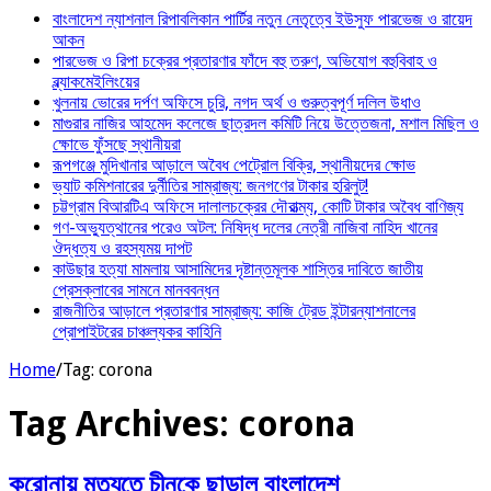
বাংলাদেশ ন্যাশনাল রিপাবলিকান পার্টির নতুন নেতৃত্বে ইউসুফ পারভেজ ও রায়েদ
আকন
পারভেজ ও রিপা চক্রের প্রতারণার ফাঁদে বহু তরুণ, অভিযোগ বহুবিবাহ ও
ব্ল্যাকমেইলিংয়ের
খুলনায় ভোরের দর্পণ অফিসে চুরি, নগদ অর্থ ও গুরুত্বপূর্ণ দলিল উধাও
মাগুরার নাজির আহমেদ কলেজে ছাত্রদল কমিটি নিয়ে উত্তেজনা, মশাল মিছিল ও
ক্ষোভে ফুঁসছে স্থানীয়রা
রূপগঞ্জে মুদিখানার আড়ালে অবৈধ পেট্রোল বিক্রি, স্থানীয়দের ক্ষোভ
ভ্যাট কমিশনারের দুর্নীতির সাম্রাজ্য: জনগণের টাকার হরিলুট!
চট্টগ্রাম বিআরটিএ অফিসে দালালচক্রের দৌরাত্ম্য, কোটি টাকার অবৈধ বাণিজ্য
গণ-অভ্যুত্থানের পরেও অটল: নিষিদ্ধ দলের নেত্রী নাজিবা নাহিদ খানের
ঔদ্ধত্য ও রহস্যময় দাপট
কাউছার হত্যা মামলায় আসামিদের দৃষ্টান্তমূলক শাস্তির দাবিতে জাতীয়
প্রেসক্লাবের সামনে মানববন্ধন
রাজনীতির আড়ালে প্রতারণার সাম্রাজ্য: কাজি ট্রেড ইন্টারন্যাশনালের
প্রোপাইটরের চাঞ্চল্যকর কাহিনি
Home
/
Tag:
corona
Tag Archives:
corona
করোনায় মৃত্যুতে চীনকে ছাড়াল বাংলাদেশ