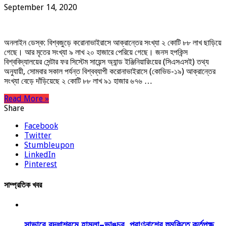
September 14, 2020
অনলাইন ডেস্ক: বিশ্বজুড়ে করোনাভাইরাসে আক্রান্তের সংখ্যা ২ কোটি ৮৮ লাখ ছাড়িয়ে
গেছে। আর মৃতের সংখ্যা ৯ লাখ ২০ হাজারে পেরিয়ে গেছে। জনস হপকিন্স
বিশ্ববিদ্যালয়ের সেন্টার ফর সিস্টেম সায়েন্স অ্যান্ড ইঞ্জিনিয়ারিংয়ের (সিএসএসই) তথ্য
অনুযায়ী, সোমবার সকাল পর্যন্ত বিশ্বব্যাপী করোনাভাইরাসে (কোভিড-১৯) আক্রান্তের
সংখ্যা বেড়ে দাঁড়িয়েছে ২ কোটি ৮৮ লাখ ৯১ হাজার ৬৭৬ …
Read More »
Share
Facebook
Twitter
Stumbleupon
LinkedIn
Pinterest
সাম্প্রতিক খবর
সাভারে বৃদ্ধাশ্রমে হামলা–ভাঙচুর, প্রাণনাশের হুমকিতে কর্তৃপক্ষ