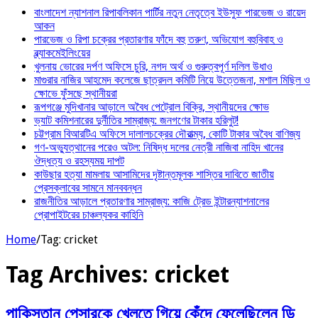
বাংলাদেশ ন্যাশনাল রিপাবলিকান পার্টির নতুন নেতৃত্বে ইউসুফ পারভেজ ও রায়েদ
আকন
পারভেজ ও রিপা চক্রের প্রতারণার ফাঁদে বহু তরুণ, অভিযোগ বহুবিবাহ ও
ব্ল্যাকমেইলিংয়ের
খুলনায় ভোরের দর্পণ অফিসে চুরি, নগদ অর্থ ও গুরুত্বপূর্ণ দলিল উধাও
মাগুরার নাজির আহমেদ কলেজে ছাত্রদল কমিটি নিয়ে উত্তেজনা, মশাল মিছিল ও
ক্ষোভে ফুঁসছে স্থানীয়রা
রূপগঞ্জে মুদিখানার আড়ালে অবৈধ পেট্রোল বিক্রি, স্থানীয়দের ক্ষোভ
ভ্যাট কমিশনারের দুর্নীতির সাম্রাজ্য: জনগণের টাকার হরিলুট!
চট্টগ্রাম বিআরটিএ অফিসে দালালচক্রের দৌরাত্ম্য, কোটি টাকার অবৈধ বাণিজ্য
গণ-অভ্যুত্থানের পরেও অটল: নিষিদ্ধ দলের নেত্রী নাজিবা নাহিদ খানের
ঔদ্ধত্য ও রহস্যময় দাপট
কাউছার হত্যা মামলায় আসামিদের দৃষ্টান্তমূলক শাস্তির দাবিতে জাতীয়
প্রেসক্লাবের সামনে মানববন্ধন
রাজনীতির আড়ালে প্রতারণার সাম্রাজ্য: কাজি ট্রেড ইন্টারন্যাশনালের
প্রোপাইটরের চাঞ্চল্যকর কাহিনি
Home
/
Tag:
cricket
Tag Archives:
cricket
পাকিস্তান পেসারকে খেলতে গিয়ে কেঁদে ফেলেছিলেন ডি