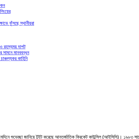
আকন
ইলিংয়ের
োভে ফুঁসছে স্থানীয়রা
 ও রহস্যময় দাপট
ের সামনে মানববন্ধন
চাঞ্চল্যকর কাহিনি
ন্মদিনে শুভেচ্ছা জানিয়ে টুইট করেছে আন্তর্জাতিক ক্রিকেট কাউন্সিল (আইসিসি)। ১৯৮৩