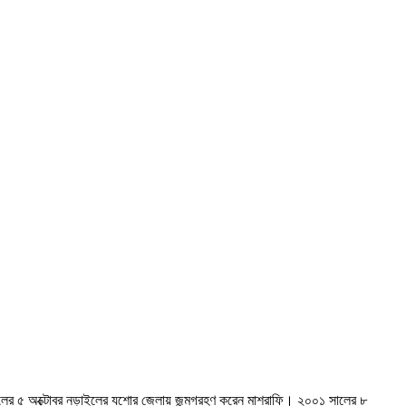
 সালের ৫ অক্টোবর নড়াইলের যশোর জেলায় জন্মগ্রহণ করেন মাশরাফি। ২০০১ সালের ৮