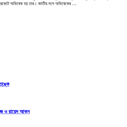
জাতিক ক্রিকেটে অভিষেক হয় তার। জাতীয় দলে অভিষেকের …
আতঙ্কে
রভেজ ও রায়েদ আকন