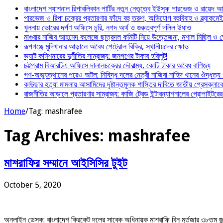
বাংলাদেশ ন্যাশনাল রিপাবলিকান পার্টির নতুন নেতৃত্বে ইউসুফ পারভেজ ও রায়েদ 
পারভেজ ও রিপা চক্রের প্রতারণার ফাঁদে বহু তরুণ, অভিযোগ বহুবিবাহ ও ব্ল্যাকমে
খুলনায় ভোরের দর্পণ অফিসে চুরি, নগদ অর্থ ও গুরুত্বপূর্ণ দলিল উধাও
মাগুরার নাজির আহমেদ কলেজে ছাত্রদল কমিটি নিয়ে উত্তেজনা, মশাল মিছিল ও ক্ষ
রূপগঞ্জে মুদিখানার আড়ালে অবৈধ পেট্রোল বিক্রি, স্থানীয়দের ক্ষোভ
ভ্যাট কমিশনারের দুর্নীতির সাম্রাজ্য: জনগণের টাকার হরিলুট!
চট্টগ্রাম বিআরটিএ অফিসে দালালচক্রের দৌরাত্ম্য, কোটি টাকার অবৈধ বাণিজ্য
গণ-অভ্যুত্থানের পরেও অটল: নিষিদ্ধ দলের নেত্রী নাজিবা নাহিদ খানের ঔদ্ধত্য
কাউছার হত্যা মামলায় আসামিদের দৃষ্টান্তমূলক শাস্তির দাবিতে জাতীয় প্রেসক্লাব
রাজনীতির আড়ালে প্রতারণার সাম্রাজ্য: কাজি ট্রেড ইন্টারন্যাশনালের প্রোপাইটরের 
Home
/
Tag:
mashrafee
Tag Archives:
mashrafee
মাশরাফির সম্মানে আইসিসির টুইট
October 5, 2020
অনলাইন ডেস্ক: বাংলাদেশ ক্রিকেট দলের সাবেক অধিনায়ক মাশরাফি বিন মুর্তজার ৩৮তম জ