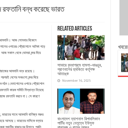
জ রফতানি বন্ধ করেছে ভারত
Related Articles
াজের আমদানি। আজ সোমবার বিকেলে
াপোলের ওপারের পেট্রাপোলে আটকা পড়ে
খবরে
। আজ সকাল থেকে ভোমরা বন্দর দিয়ে
সাভারে বৃদ্ধাশ্রমে হামলা–ভাঙচুর,
প্রাণনাশের হুমকিতে কর্তৃপক্ষ
পিয়াজের আমদানি বন্ধ রয়েছে।
আতঙ্কে
 পরপরই দেশের সবগুলো বন্দর দিয়ে
November 16, 2025
র সংগঠন।বেনাপোলের ওপারে পেট্রাপোল
 রফতানি কারক সমিতি সিদ্ধান্ত নিয়েছে
 পিয়াজ রফতানি করবে না। সে কারণে
 ভারতের সাথে আমদানি বাণিজ্য শুরুর
বাংলাদেশ ন্যাশনাল রিপাবলিকান
ি হয়ে আসছে। ভারতের নাসিকে বন্যার
পার্টির নতুন নেতৃত্বে ইউসুফ
করা স্থানীয় বাজার দর হিসাবে প্রতি
পারভেজ ও রায়েদ আকন