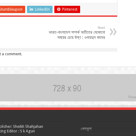
Stumbleupon
LinkedIn
Pinterest
Next
ভারত-বাংলাদেশ সম্পর্ক অতীতের যেকোনো
সময়ের চেয়ে উষ্ণ : ওবায়দুল কাদের
t a comment.
blisher: Sheikh Shahjahan
খেলাধুলা
ting Editor : S k Agun