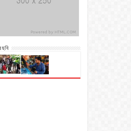
র ছবি