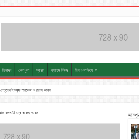
বিনোদন
খেলাধুলা
স্বাস্থ্য
ক্রাইম নিউজ
শিল্প ও সাহিত্য
তুন নেতৃত্বে ইউসুফ পারভেজ ও রায়েদ আকন
য়াজ রফতানি বন্ধ করেছে ভারত
সাম্প