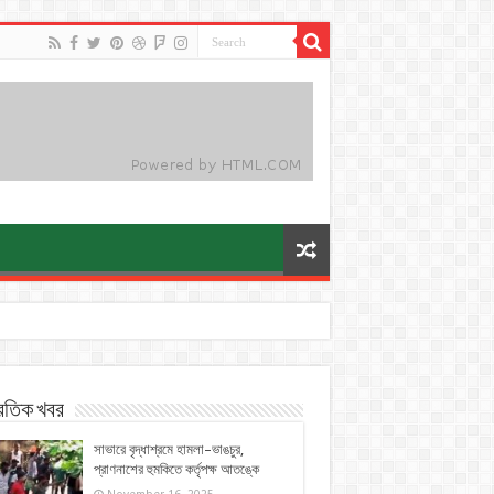
্রতিক খবর
সাভারে বৃদ্ধাশ্রমে হামলা–ভাঙচুর,
প্রাণনাশের হুমকিতে কর্তৃপক্ষ আতঙ্কে