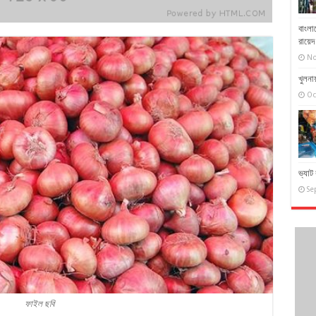
বাংলা
রায়ে
No
খুলনায়
Oc
ভ্যাট 
Se
ফাইল ছবি