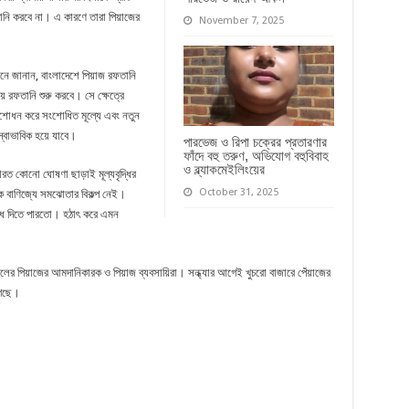
ানি করবে না। এ কারণে তারা পিয়াজের
November 7, 2025
নে জানান, বাংলাদেশে পিয়াজ রফতানি
 রফতানি শুরু করবে। সে ক্ষেত্রে
ংশোধন করে সংশোধিত মূল্যে এবং নতুন
স্বাভাবিক হয়ে যাবে।
পারভেজ ও রিপা চক্রের প্রতারণার
ফাঁদে বহু তরুণ, অভিযোগ বহুবিবাহ
ও ব্ল্যাকমেইলিংয়ের
ত কোনো ঘোষণা ছাড়াই মূল্যবৃদ্ধির
October 31, 2025
রিক বাণিজ্যে সমঝোতার বিকল্প নেই।
ঁধে দিতে পারতো। হঠাৎ করে এমন
ের পিয়াজের আমদানিকারক ও পিয়াজ ব্যবসায়িরা। সন্ধ্যার আগেই খুচরো বাজারে পেঁয়াজের
গেছে।