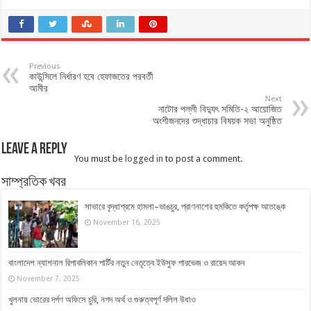
Previous
কাউন্সিলে নির্ধারণ হবে হেফাজতের পরবর্তী
আমীর
Next
নাটোর পল্লী বিদ্যুৎ সমিতি-২ আয়োজিত
অংশীজনদের শুদ্ধাচার বিষয়ক সভা অনুষ্ঠিত
Leave a Reply
You must be
logged in
to post a comment.
সাম্প্রতিক খবর
সাভারে বৃদ্ধাশ্রমে হামলা–ভাঙচুর, প্রাণনাশের হুমকিতে কর্তৃপক্ষ আতঙ্কে
November 16, 2025
বাংলাদেশ ন্যাশনাল রিপাবলিকান পার্টির নতুন নেতৃত্বে ইউসুফ পারভেজ ও রায়েদ আকন
November 7, 2025
খুলনায় ভোরের দর্পণ অফিসে চুরি, নগদ অর্থ ও গুরুত্বপূর্ণ দলিল উধাও