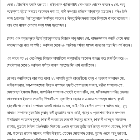
বেলা ১২টার দিকে শুনানি শুরু হয়। রাষ্ট্রপক্ষে প্রসিকিউটর মোশাররফ হোসেন কাজল ও মো. আবু
আব্দুল্লাহ ভূঁইয়া সময়ের আবেদনে বলা হয়, বাদী সম্প্রতি জন্ডিসে আক্রান্ত হয়েছেন। যদিও তিনি
আজ (রোববার) ট্রাইব্যুনালে উপস্থিত আছেন। কিন্তু চিকিৎসকরা তাকে বিশ্রামে থাকতে বলেছেন।
তাই তার সাক্ষ্য দেওয়ার জন্য সময় প্রয়োজন।
ঢাকার এক নম্বর দ্রুত বিচার ট্রাইব্যুনালের বিচারক আবু জাফর মো. কামরুজ্জামান শুনানি শেষে সময়
আবেদন মঞ্জুর করে আগামী ৫ অক্টোবর থেকে ২৮ অক্টোবর পর্যন্ত সাক্ষ্য গ্রহণের নতুন দিন ধার্য করেন।
এর আগে গত ১৫ সেপ্টেম্বর বিচারক আসামিদের অব্যাহতির আবেদন নামঞ্জুর করে চার্জগঠন করে ২০
সেপ্টেম্বর থেকে ১ অক্টোবর পর্যন্ত সাক্ষ্য গ্রহণের দিন ধার্য করেছিলেন।
রোববার শুনানিকালে কারাগারে থাকা ২২ আসামি বুয়েট ছাত্রলীগের তথ্য ও গবেষণা সম্পাদক মো.
অনিক সরকার, উপ-সমাজসেবা বিষয়ক সম্পাদক ইফতি মোশাররেফ সকাল, ক্রীড়া সম্পাদক মো.
মেফতাহুল ইসলাম জিয়ন, সাংগঠনিক সম্পাদক মেহেদী হাসান রবিন, মো. মনিরুজ্জামান মনির, খন্দকার
তাবাখখারুল ইসলাম তানভীর, শিক্ষার্থী মো. মুজাহিদুর রহমান ও এএসএম নাজমুস সাদাত, বুয়েট
ছাত্রলীগের সাধারণ সম্পাদক মেহেদী হাসান রাসেল, আইন বিষয়ক উপ-সম্পাদক অমিত সাহা, যুগ্ম
সাধারণ সম্পাদক মুহতামিম ফুয়াদ, কর্মী মুনতাসির আল জেমি, গ্রন্থ ও প্রকাশনা বিষয়ক সম্পাদক
ইসাতিয়াক আহম্মেদ মুন্না, শিক্ষার্থী আবরারের রুমমেট মিজানুর রহমান, শিক্ষার্থী শাসছুল আরেফিন
রাফাত, বুয়েটের সিভিল ইঞ্জিনিয়ারিং বিভাগের ১৬তম ব্যাচের তৃতীয় বর্ষে ছাত্র আকাশ হোসেন, শিক্ষার্থী
মো. মাজেদুর রহমান মাজেদ, শামীম বিল্লাহ, হোসেন মোহাম্মাদ তোহা, মুয়াজ ওরফে আবু হুরায়রা,