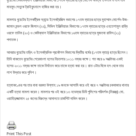
বুয়েটের মেকানিক্যাল ইঞ্জিনিয়ারং বিভাগের ১৭তম ব্যাচের ছাত্র মোর্শেদ অমত্য ইসলাম ও এস এম
মাহমুদ সেতুকে ট্রাইব্যুনালে হাজির করা হয়।
মামলায় বুয়েটের ইলেকট্রিক অ্যান্ড ইলেকট্রনিক্স বভাগের ১৭তম ব্যাচের ছাত্র মুহাম্মাদ মোর্শেদ-উজ-
জামান মন্ডল ওরফে জিসান (২২), সিভিল ইঞ্জিনিয়ারং বিভাগের ১৭তম ব্যাচের ছাত্র এহতেশামুল রাব্বি
ওরফে তানিম (২০) ও কেমিক্যাল ইঞ্জিনিয়ারং বিভাগের ১৬তম ব্যাচের ছাত্র মুজতবা রাফিদ (২১)
পলাতক।
আবরার বুয়েটের তড়িৎ ও ইলেকট্রনিক প্রকৌশল বিভাগের দ্বিতীয় বর্ষের (১৭তম ব্যাচ) ছাত্র ছিলেন।
তিনি থাকতেন বুয়েটের শেরেবাংলা হলের নিচতলার ১০১১ নম্বর কক্ষে। গত বছর ৬ অক্টোবর একই
হলের ২০১১ নম্বর কক্ষে তাকে নির্যাতন করে তাকে হত্যা করা হয়। রাত ৩টার দিকে হল থেকে তার
লাশ উদ্ধার করে পুলিশ।
হত্যাকণ্ডের পর তার বাবা বরকত উল্লাহ ১৯ জনকে আসামি করে ওই বছর ৭ অক্টোবর চকবাজার থানায়
একটি হত্যা মামলা করেন। মামলার পর ওই বছর ১৩ নভেম্বর ডিবি পুলিশের পরিদর্শক (নিরস্ত্র) মো.
ওয়াহিদুজ্জামান ২৫ জনের বিরুদ্ধে আদালতে চার্জশিট দাখিল করেন।
Print This Post