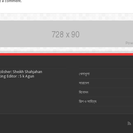
t a comment.
blisher: Sheikh Shahjahan
খেলাধুলা
ting Editor : S k Agun
সারাদেশ
বিনোদন
শিল্প ও সাহিত্য