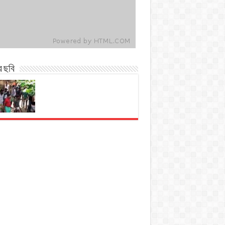
র ছবি