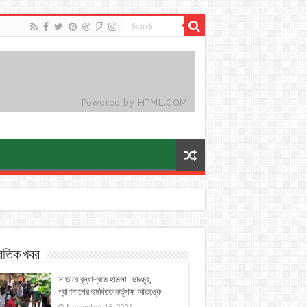
্রতিক খবর
সাভারে বৃদ্ধাশ্রমে হামলা–ভাঙচুর,
প্রাণনাশের হুমকিতে কর্তৃপক্ষ আতঙ্কে