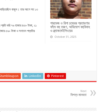
 বাড়িয়েছিল বাজুস। তার আগে গত ১৩
পারভেজ ও রিপা চক্রের প্রতারণার
েটের প্রতি ভরি ৭৬ হাজার ৪৫৮ টাকা, ২১
ফাঁদে বহু তরুণ, অভিযোগ বহুবিবাহ
ও ব্ল্যাকমেইলিংয়ের
৪ হাজার ৫৬০ টাকা ও সনাতন পদ্ধতির
October 31, 2025
Stumbleupon
LinkedIn
Pinterest
Next
বিপন্ন মানবতা