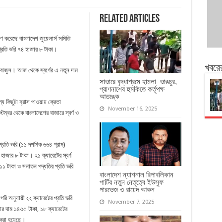
Related Articles
ারণ করেছে বাংলাদেশ জুয়েলার্স সমিতি
প্রতি ভরি ৭৪ হাজার ৮ টাকা।
খবরে
ে বাজুস। আজ থেকে স্বর্ণের এ নতুন দাম
সাভারে বৃদ্ধাশ্রমে হামলা–ভাঙচুর,
প্রাণনাশের হুমকিতে কর্তৃপক্ষ
আতঙ্কে
্য কিছুটা হ্রাস পাওয়ায় ক্রেতা
November 16, 2025
েম্বর থেকে বাংলাদেশের বাজারে স্বর্ণ ও
প্রতি ভরি (১১ দশমিক ৬৬৪ গ্রাম)
৪ হাজার ৮ টাকা। ২১ ক্যারেটের স্বর্ণ
১১১ টাকা ও সনাতন পদ্ধতির প্রতি ভরি
বাংলাদেশ ন্যাশনাল রিপাবলিকান
পার্টির নতুন নেতৃত্বে ইউসুফ
পারভেজ ও রায়েদ আকন
গরি অনুযায়ী ২২ ক্যারেটের প্রতি ভরি
November 7, 2025
পার দাম ১৪৩৫ টাকা, ১৮ ক্যারেটের
 করা হয়েছে।