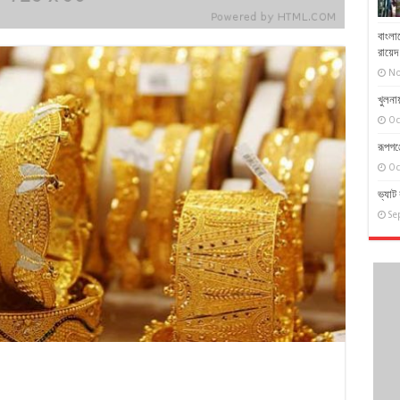
বাংলা
রায়ে
No
খুলনায়
Oc
রূপগঞ
Oc
ভ্যাট 
Se