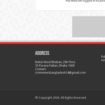
You must be
logged in
to pos
Address
Pu
Ac
Baitul Abed Bhaban, (5th Flor),
53 Purana Paltan, Dhaka 1000
Contact:
crimenewsbangladesh24@gmail.com
© Copyright 2026, All Rights Reserved