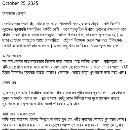
October 25, 2025
অনলাইন ডেস্ক:
চেহারার উজ্জ্বলতা বাড়ানোর জন্য কতো প্রসাধনী ব্যবহার করে মানুষ। দেশি বিদেশি
ব্রান্ডের প্রসাধনী সামগ্রীরও কাটতি বেশি। তবে প্রাকৃতিক উপায়ে ত্বকের ঔজ্জ্বল্য ধরে
রাখার দিকেই ঝুঁকছে আজকের প্রজন্ম। ভালো খাবার খেলে, তার ছাপ মুখে পড়বেই। এ
ছাড়া চেহারায় মাখাতেও আছে উপকারিতা। সৌন্দর্য বিশেষজ্ঞ থেকে শুরু করে চিকিৎসক,
কেউই এ কথা অস্বীকার করেন না। এমন কিছু খাবারের বিষয়ে নিম্নে তুলে ধরা হলো।
অলিভ ওয়েল
আপনার দেহের ময়েশ্চারাইজার হিসেবে কাজ করতে পারে অলিভ ওয়েল। সূর্যাস্তের পর
বাইরে বেরোলে হালকা করে অলিভ ওয়েল মেখে বেরোতে পারেন। রাতে শোয়ার আগে নাইট
ক্রিম হিসেবেও ব্যবহার করতে পারেন। মেকআপ ধোয়ার জন্য খুব ভালো কাজ করে এটা।
বেসন-দুধ
দুধে প্রচুর পরিমাণে ল্যাক্টিক অ্যাসিড থাকায় ত্বকের পুষ্টির জন্য খুব ভালো। দুধ মাখলে
ত্বক অনেকটা নরমও হয়। দুধের সঙ্গে একটু বেসন মিশিয়ে সারা মুখে ম্যাসাজ করলে
দূষণের কারণে মুখে জমে থাকা ময়লা পরিষ্কার হয়ে যাবে।
কফি আর নারকেল তেল
কফি আর নারকেল তেলের মিশ্রণ আপনার মুখ এবং শরীর স্ক্রাবের ক্ষেত্রে খুব কাজ দেবে।
তবে ঘনঘন স্ক্রাব করবেন না। আর চোখের আশপাশে স্ক্রাব করবেন না। সপ্তাহে দু’বার