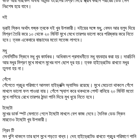
কফি আর নারকেল অথবা আমন্ড ওয়েলের মিশ্রণ দিয়ে স্ক্রাব করলে শরীরের ডেড সেল
নিঃশেষ হয়ে যাবে।
দই
ড্রাই স্কিন অর্থাৎ শুষ্ক ত্বকে দই খুব উপকারী। দইয়ের সঙ্গে মধু, বেসন আর হলুদ দিয়ে
মিশ্রণ তৈরি করে ১০ থেকে ২০ মিনিট মুখে মেখে তারপর ভালো করে পরিষ্কার করে নিতে
হবে। ত্বক একেবারে বাচ্চাদের মতো সতেজ লাগবে।
মধু
সেনসিটিভ স্কিনে মধু খুব কার্যকর। অধিকাংশ প্রসাধনীতে মধু ব্যবহার করা হয়। দারচিনি
আর মধুর মিশ্রণ মুখে মাখলে মুখের দাগ ছোপ দূর হয়। ত্বক হাইড্রেটেড রাখতে মধুর
তুলনা হয় না।
পেঁপে
পেঁপেতে প্রচুর পরিমাণে আলফা হাইড্রক্সি অ্যাসিড রয়েছে। মুখে মেচেতা থাকলে পেঁপে
মাখলে ভালো ফল পাওয়া যায়। পেঁপে স্ম্যাশ করে থকথকে পেস্ট বানিয়ে ২০ মিনিট মতো
মুখে লাগিয়ে রেখে তারপর ঠান্ডা পানি দিয়ে মুখ ধুয়ে নিতে হবে।
টমেটো
মুখের ডার্ক স্পট মেলাতে গেলে টমেটো মাখলে বেশ কাজ দেবে। দৈনিক ডেড স্কিন
মারতেও টমেটো খুব উপকারী।
গ্রিন টি
মন খুশি থাকলে তার ছাপ মুখে পড়তে বাধ্য। দেহ হাইড্রেটেড রাখতে প্রচুর পরিমাণে পানি