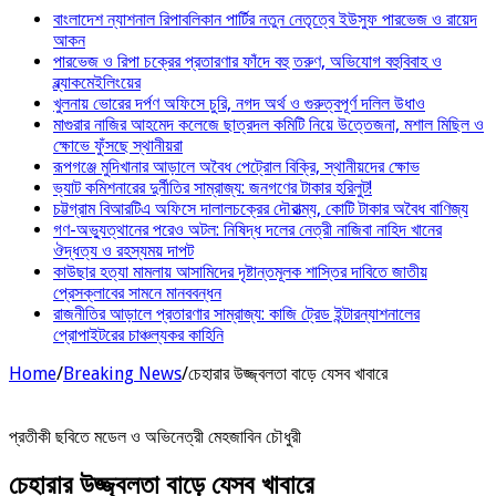
বাংলাদেশ ন্যাশনাল রিপাবলিকান পার্টির নতুন নেতৃত্বে ইউসুফ পারভেজ ও রায়েদ
আকন
পারভেজ ও রিপা চক্রের প্রতারণার ফাঁদে বহু তরুণ, অভিযোগ বহুবিবাহ ও
ব্ল্যাকমেইলিংয়ের
খুলনায় ভোরের দর্পণ অফিসে চুরি, নগদ অর্থ ও গুরুত্বপূর্ণ দলিল উধাও
মাগুরার নাজির আহমেদ কলেজে ছাত্রদল কমিটি নিয়ে উত্তেজনা, মশাল মিছিল ও
ক্ষোভে ফুঁসছে স্থানীয়রা
রূপগঞ্জে মুদিখানার আড়ালে অবৈধ পেট্রোল বিক্রি, স্থানীয়দের ক্ষোভ
ভ্যাট কমিশনারের দুর্নীতির সাম্রাজ্য: জনগণের টাকার হরিলুট!
চট্টগ্রাম বিআরটিএ অফিসে দালালচক্রের দৌরাত্ম্য, কোটি টাকার অবৈধ বাণিজ্য
গণ-অভ্যুত্থানের পরেও অটল: নিষিদ্ধ দলের নেত্রী নাজিবা নাহিদ খানের
ঔদ্ধত্য ও রহস্যময় দাপট
কাউছার হত্যা মামলায় আসামিদের দৃষ্টান্তমূলক শাস্তির দাবিতে জাতীয়
প্রেসক্লাবের সামনে মানববন্ধন
রাজনীতির আড়ালে প্রতারণার সাম্রাজ্য: কাজি ট্রেড ইন্টারন্যাশনালের
প্রোপাইটরের চাঞ্চল্যকর কাহিনি
Home
/
Breaking News
/
চেহারার উজ্জ্বলতা বাড়ে যেসব খাবারে
প্রতীকী ছবিতে মডেল ও অভিনেত্রী মেহজাবিন চৌধুরী
চেহারার উজ্জ্বলতা বাড়ে যেসব খাবারে