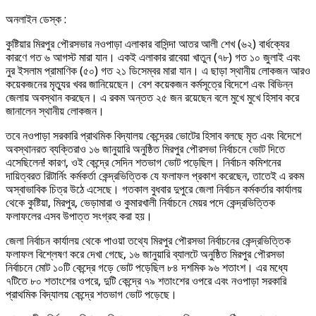
অনলাইন ডেস্ক :
কুষ্টিয়ার মিরপুর পৌরসভার নওপাড়া এলাকার বাসিন্দা আতর আলী শেখ (৬২) বার্ধক্যের
কারণে গত ৬ আগস্ট মারা যান। একই এলাকার রাবেয়া খাতুন (৭৮) গত ১০ জুলাই এবং
নুর ইসলাম প্রামাণিক (৫০) গত ২১ ডিসেম্বর মারা যান। এ ছাড়া স্থানীয় লোকজন আরও
কয়েকজনের মৃত্যুর খবর জানিয়েছেন। বেশ কয়েকজন কর্মসূত্রে বিদেশে এবং বিভিন্ন
জেলায় অবস্থান করছেন। এ রকম অন্তত ২৫ জন রয়েছেন বলে মুখে মুখে হিসাব করে
জানালেন স্থানীয় লোকজন।
তবে নওপাড়া সরকারি প্রাথমিক বিদ্যালয় কেন্দ্রের ভোটের হিসাব বলছে মৃত এবং বিদেশে
অবস্থানরত ব্যক্তিরাও ১৬ জানুয়ারি অনুষ্ঠিত মিরপুর পৌরসভা নির্বাচনে ভোট দিতে
এসেছিলেন! কারণ, ওই কেন্দ্রে সেদিন শতভাগ ভোট পড়েছিল। নির্বাচন কমিশনের
দায়িত্বরত রিটার্নিং কর্মকর্তা কেন্দ্রভিত্তিক যে ফলাফল প্রকাশ করেছেন, তাতেই এ রকম
অস্বাভাবিক চিত্র উঠে এসেছে। গতকাল বুধবার দুপুরে জেলা নির্বাচন কর্মকর্তার কার্যালয়
থেকে কুষ্টিয়া, মিরপুর, ভেড়ামারা ও কুমারখালী নির্বাচনে মেয়র পদে কেন্দ্রভিত্তিক
ফলাফলের এসব উপাত্ত সংগ্রহ করা হয়।
জেলা নির্বাচন কার্যালয় থেকে পাওয়া তথ্যে মিরপুর পৌরসভা নির্বাচনের কেন্দ্রভিত্তিক
ফলাফল বিশ্লেষণ করে দেখা গেছে, ১৬ জানুয়ারি ব্যালটে অনুষ্ঠিত মিরপুর পৌরসভা
নির্বাচনে মোট ১০টি কেন্দ্রে গড়ে ভোট পড়েছিল ৮৪ দশমিক ৯৬ শতাংশ। এর মধ্যে
৭টিতে ৮০ শতাংশের ওপরে, দুটি কেন্দ্রে ৭৯ শতাংশের ওপরে এবং নওপাড়া সরকারি
প্রাথমিক বিদ্যালয় কেন্দ্রে শতভাগ ভোট পড়েছে।