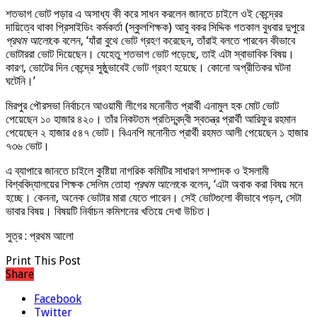
শতভাগ ভোট পড়ার এ অসাধ্য কী করে সাধন করলেন জানতে চাইলে ওই কেন্দ্রের
দায়িত্বে থাকা প্রিসাইডিং কর্মকর্তা (স্কুলশিক্ষক) আবু বকর সিদ্দিক গতকাল বুধবার দুপুরে
প্রথম আলো
কে বলেন, ‘যাঁরা বুথে ভোট গ্রহণ করেছেন, তাঁরাই বলতে পারবেন কীভাবে
ভোটাররা ভোট দিয়েছেন। যেহেতু শতভাগ ভোট পড়েছে, তাই এটা স্বাভাবিক বিষয়।
কারণ, ভোটের দিন কেন্দ্রে সুষ্ঠুভাবেই ভোট গ্রহণ হয়েছে। কোনো অপ্রীতিকর ঘটনা
ঘটেনি।’
মিরপুর পৌরসভা নির্বাচনে আওয়ামী লীগের মনোনীত প্রার্থী এনামুল হক মোট ভোট
পেয়েছেন ১০ হাজার ৪২০। তাঁর নিকটতম প্রতিদ্বন্দ্বী স্বতন্ত্র প্রার্থী আরিফুর রহমান
পেয়েছেন ২ হাজার ৫৪৭ ভোট। বিএনপি মনোনীত প্রার্থী রহমত আলী পেয়েছেন ১ হাজার
৭৩৬ ভোট।
এ ব্যাপারে জানতে চাইলে কুষ্টিয়া নাগরিক কমিটির সাধারণ সম্পাদক ও ইসলামী
বিশ্ববিদ্যালয়ের শিক্ষক সেলিম তোহা
প্রথম আলো
কে বলেন, ‘এটা অবাক করা বিষয় মনে
হচ্ছে। কেননা, অনেক ভোটার মারা যেতে পারেন। সেই ভোটগুলো কীভাবে পড়ল, সেটা
ভাবার বিষয়। বিষয়টি নির্বাচন কমিশনের খতিয়ে দেখা উচিত।
সুত্র : প্রথম আলো
Print This Post
Share
Facebook
Twitter