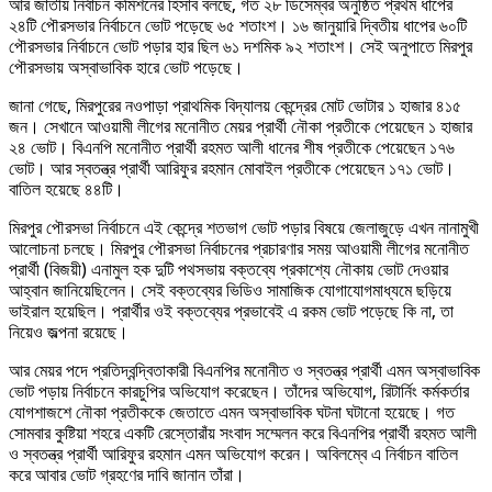
আর জাতীয় নির্বাচন কমিশনের হিসাব বলছে, গত ২৮ ডিসেম্বর অনুষ্ঠিত প্রথম ধাপের
২৪টি পৌরসভার নির্বাচনে ভোট পড়েছে ৬৫ শতাংশ। ১৬ জানুয়ারি দ্বিতীয় ধাপের ৬০টি
পৌরসভার নির্বাচনে ভোট পড়ার হার ছিল ৬১ দশমিক ৯২ শতাংশ। সেই অনুপাতে মিরপুর
পৌরসভায় অস্বাভাবিক হারে ভোট পড়েছে।
জানা গেছে, মিরপুরের নওপাড়া প্রাথমিক বিদ্যালয় কেন্দ্রের মোট ভোটার ১ হাজার ৪১৫
জন। সেখানে আওয়ামী লীগের মনোনীত মেয়র প্রার্থী নৌকা প্রতীকে পেয়েছেন ১ হাজার
২৪ ভোট। বিএনপি মনোনীত প্রার্থী রহমত আলী ধানের শীষ প্রতীকে পেয়েছেন ১৭৬
ভোট। আর স্বতন্ত্র প্রার্থী আরিফুর রহমান মোবাইল প্রতীকে পেয়েছেন ১৭১ ভোট।
বাতিল হয়েছে ৪৪টি।
মিরপুর পৌরসভা নির্বাচনে এই কেন্দ্রে শতভাগ ভোট পড়ার বিষয়ে জেলাজুড়ে এখন নানামুখী
আলোচনা চলছে। মিরপুর পৌরসভা নির্বাচনের প্রচারণার সময় আওয়ামী লীগের মনোনীত
প্রার্থী (বিজয়ী) এনামুল হক দুটি পথসভায় বক্তব্যে প্রকাশ্যে নৌকায় ভোট দেওয়ার
আহ্বান জানিয়েছিলেন। সেই বক্তব্যের ভিডিও সামাজিক যোগাযোগমাধ্যমে ছড়িয়ে
ভাইরাল হয়েছিল। প্রার্থীর ওই বক্তব্যের প্রভাবেই এ রকম ভোট পড়েছে কি না, তা
নিয়েও জল্পনা রয়েছে।
আর মেয়র পদে প্রতিদ্বন্দ্বিতাকারী বিএনপির মনোনীত ও স্বতন্ত্র প্রার্থী এমন অস্বাভাবিক
ভোট পড়ায় নির্বাচনে কারচুপির অভিযোগ করেছেন। তাঁদের অভিযোগ, রিটার্নিং কর্মকর্তার
যোগশাজশে নৌকা প্রতীককে জেতাতে এমন অস্বাভাবিক ঘটনা ঘটানো হয়েছে। গত
সোমবার কুষ্টিয়া শহরে একটি রেস্তোরাঁয় সংবাদ সম্মেলন করে বিএনপির প্রার্থী রহমত আলী
ও স্বতন্ত্র প্রার্থী আরিফুর রহমান এমন অভিযোগ করেন। অবিলম্বে এ নির্বাচন বাতিল
করে আবার ভোট গ্রহণের দাবি জানান তাঁরা।