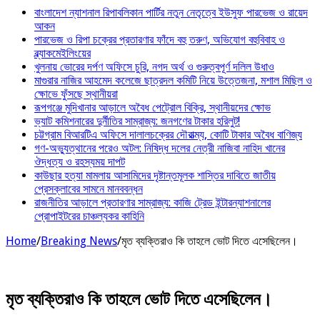
বাংলাদেশ ন্যাশনাল রিপাবলিকান পার্টির নতুন নেতৃত্বে ইউসুফ পারভেজ ও রায়েদ
আকন
পারভেজ ও রিপা চক্রের প্রতারণার ফাঁদে বহু তরুণ, অভিযোগ বহুবিবাহ ও
ব্ল্যাকমেইলিংয়ের
খুলনায় ভোরের দর্পণ অফিসে চুরি, নগদ অর্থ ও গুরুত্বপূর্ণ দলিল উধাও
মাগুরার নাজির আহমেদ কলেজে ছাত্রদল কমিটি নিয়ে উত্তেজনা, মশাল মিছিল ও
ক্ষোভে ফুঁসছে স্থানীয়রা
রূপগঞ্জে মুদিখানার আড়ালে অবৈধ পেট্রোল বিক্রি, স্থানীয়দের ক্ষোভ
ভ্যাট কমিশনারের দুর্নীতির সাম্রাজ্য: জনগণের টাকার হরিলুট!
চট্টগ্রাম বিআরটিএ অফিসে দালালচক্রের দৌরাত্ম্য, কোটি টাকার অবৈধ বাণিজ্য
গণ-অভ্যুত্থানের পরেও অটল: নিষিদ্ধ দলের নেত্রী নাজিবা নাহিদ খানের
ঔদ্ধত্য ও রহস্যময় দাপট
কাউছার হত্যা মামলায় আসামিদের দৃষ্টান্তমূলক শাস্তির দাবিতে জাতীয়
প্রেসক্লাবের সামনে মানববন্ধন
রাজনীতির আড়ালে প্রতারণার সাম্রাজ্য: কাজি ট্রেড ইন্টারন্যাশনালের
প্রোপাইটরের চাঞ্চল্যকর কাহিনি
Home
/
Breaking News
/
মৃত ব্যক্তিরাও কি তাহলে ভোট দিতে এসেছিলেন।
মৃত ব্যক্তিরাও কি তাহলে ভোট দিতে এসেছিলেন।