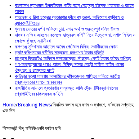
বাংলাদেশ ন্যাশনাল রিপাবলিকান পার্টির নতুন নেতৃত্বে ইউসুফ পারভেজ ও রায়েদ
আকন
পারভেজ ও রিপা চক্রের প্রতারণার ফাঁদে বহু তরুণ, অভিযোগ বহুবিবাহ ও
ব্ল্যাকমেইলিংয়ের
খুলনায় ভোরের দর্পণ অফিসে চুরি, নগদ অর্থ ও গুরুত্বপূর্ণ দলিল উধাও
মাগুরার নাজির আহমেদ কলেজে ছাত্রদল কমিটি নিয়ে উত্তেজনা, মশাল মিছিল ও
ক্ষোভে ফুঁসছে স্থানীয়রা
রূপগঞ্জে মুদিখানার আড়ালে অবৈধ পেট্রোল বিক্রি, স্থানীয়দের ক্ষোভ
ভ্যাট কমিশনারের দুর্নীতির সাম্রাজ্য: জনগণের টাকার হরিলুট!
চট্টগ্রাম বিআরটিএ অফিসে দালালচক্রের দৌরাত্ম্য, কোটি টাকার অবৈধ বাণিজ্য
গণ-অভ্যুত্থানের পরেও অটল: নিষিদ্ধ দলের নেত্রী নাজিবা নাহিদ খানের
ঔদ্ধত্য ও রহস্যময় দাপট
কাউছার হত্যা মামলায় আসামিদের দৃষ্টান্তমূলক শাস্তির দাবিতে জাতীয়
প্রেসক্লাবের সামনে মানববন্ধন
রাজনীতির আড়ালে প্রতারণার সাম্রাজ্য: কাজি ট্রেড ইন্টারন্যাশনালের
প্রোপাইটরের চাঞ্চল্যকর কাহিনি
Home
/
Breaking News
/
নিয়মিত ক্লাস হবে দশম ও দ্বাদশে, বাকিদের সপ্তাহে
এক দিন
শিক্ষামন্ত্রী দীপু মনিইউএনবি ফাইল ছবি