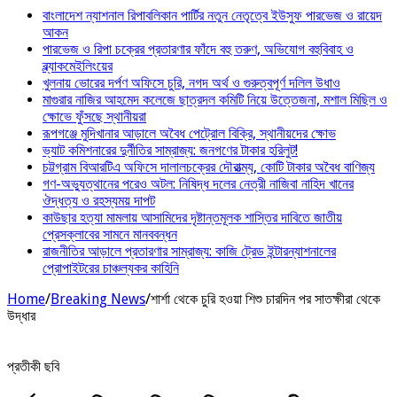
বাংলাদেশ ন্যাশনাল রিপাবলিকান পার্টির নতুন নেতৃত্বে ইউসুফ পারভেজ ও রায়েদ
আকন
পারভেজ ও রিপা চক্রের প্রতারণার ফাঁদে বহু তরুণ, অভিযোগ বহুবিবাহ ও
ব্ল্যাকমেইলিংয়ের
খুলনায় ভোরের দর্পণ অফিসে চুরি, নগদ অর্থ ও গুরুত্বপূর্ণ দলিল উধাও
মাগুরার নাজির আহমেদ কলেজে ছাত্রদল কমিটি নিয়ে উত্তেজনা, মশাল মিছিল ও
ক্ষোভে ফুঁসছে স্থানীয়রা
রূপগঞ্জে মুদিখানার আড়ালে অবৈধ পেট্রোল বিক্রি, স্থানীয়দের ক্ষোভ
ভ্যাট কমিশনারের দুর্নীতির সাম্রাজ্য: জনগণের টাকার হরিলুট!
চট্টগ্রাম বিআরটিএ অফিসে দালালচক্রের দৌরাত্ম্য, কোটি টাকার অবৈধ বাণিজ্য
গণ-অভ্যুত্থানের পরেও অটল: নিষিদ্ধ দলের নেত্রী নাজিবা নাহিদ খানের
ঔদ্ধত্য ও রহস্যময় দাপট
কাউছার হত্যা মামলায় আসামিদের দৃষ্টান্তমূলক শাস্তির দাবিতে জাতীয়
প্রেসক্লাবের সামনে মানববন্ধন
রাজনীতির আড়ালে প্রতারণার সাম্রাজ্য: কাজি ট্রেড ইন্টারন্যাশনালের
প্রোপাইটরের চাঞ্চল্যকর কাহিনি
Home
/
Breaking News
/
শার্শা থেকে চুরি হওয়া শিশু চারদিন পর সাতক্ষীরা থেকে
উদ্ধার
প্রতীকী ছবি