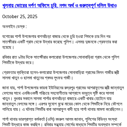
খুলনায় ভোরের দর্পণ অফিসে চুরি, নগদ অর্থ ও গুরুত্বপূর্ণ দলিল উধাও
October 25, 2025
অনলাইন ডেস্ক :
যশোরের শার্শা উপজেলার বাগআঁচড়া বাজার থেকে চুরি হওয়া শিশুকে চার দিন পর
সাতক্ষীরার একটি গ্রাম থেকে উদ্ধার করেছে পুলিশ। এসময় দুজনকে গ্রেফতার করা
হয়েছে।
রবিবার রাত ৯টার দিকে সাতক্ষীরার কলারোয়া উপজেলার সোনাবাড়িয়া গ্রাম থেকে পুলিশ
শিশুটিকে উদ্ধার করে।
গ্রেফতার ব্যক্তিরা হলেন-কলারোয়া উপজেলার সোনাবাড়িয়া গ্রামের মিলন গাজীর স্ত্রী
সালমা খাতুন ও ছালমা খাতুনের শ্বশুর লুৎফর গাজী।
জানা যায়, শার্শা উপজেলার কায়বা ইউনিয়নের রুদ্রপুর গ্রামের আশরাফুলের স্ত্রী জান্নাতুল
বেগমের সাথে এনজিওকর্মী পরিচয়ে সহযোগীতার আশ্বাসে বন্ধুত্ব সৃষ্টি করে সালমা
খাতুন। বুধবার সকালে সালমা শার্শার বাগআঁচড়া বাজারে একটি খাবার হোটেলে যায়
জান্নাতুল বেগমের সঙ্গে। এরপর সুযোগ বুঝে মায়ের কোল থেকে শিশুটিকে নিয়ে কৌশলে
পালিয়ে যায়। এ ঘটনায় শিশুটির বাবা আশরাফুল বাদী হয়ে শার্শা থানায় মামলা করেছিলেন।
শার্শা থানার ভারপ্রাপ্ত কর্মকর্তা (ওসি) বদরুল আলম জানান, পুলিশের বিভিন্ন সংস্থা
শিশুটি উদ্ধারে কাজ করছিল। রবিবার সন্ধ্যায় সোর্সের মাধ্যমে শিশুটির অবস্থান সম্পর্কে