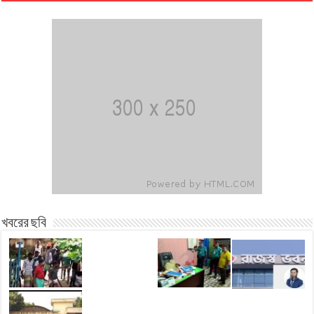
খবরের ছবি