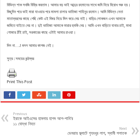
বিভিন্ন শাক সবজি বিক্রি করতাম। আমার বড় ভাই আব্দুর রহমানের সাথে জমি নিয়ে বিরোধ শুরু হয়।
কিছুদিন পরে ভাই মারা যাওয়ার পরে মামলা চালায় ভাতিজা শাহিনুর রহমান। আমি বিভিন্ন নেতা
মাতাব্বরদের কাছে গেছি কেউ এই বিষয় নিয়ে মিল করে দেয় নাই। বাড়ির লোকজন এখন আমাকে
জমিতে যাইতে দেয় না। দুই ভাতিজা আমাকে মারার হুমকি দেয়। আমি এখন বাড়িতে যাবার চাই, মাথা
গোজার ঠাঁই চাই, সরকারের কাছে এটাই আমার চাওয়া।
দিল না….! বলল আমার কাগজ নেই।
সুত্র : সময়ের কন্ঠস্বর
Print This Post
Previous
ইরাকে আইএসের হামলায় হাশদ আশ-শাবি’র
১১ যোদ্ধা নিহত
Next
ডেমরায় ফ্ল্যাটে গৃহবধূর লাশ, স্বামী পলাতক