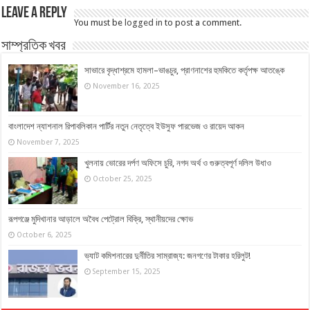
Leave a Reply
You must be
logged in
to post a comment.
সাম্প্রতিক খবর
সাভারে বৃদ্ধাশ্রমে হামলা–ভাঙচুর, প্রাণনাশের হুমকিতে কর্তৃপক্ষ আতঙ্কে
November 16, 2025
বাংলাদেশ ন্যাশনাল রিপাবলিকান পার্টির নতুন নেতৃত্বে ইউসুফ পারভেজ ও রায়েদ আকন
November 7, 2025
খুলনায় ভোরের দর্পণ অফিসে চুরি, নগদ অর্থ ও গুরুত্বপূর্ণ দলিল উধাও
October 25, 2025
রূপগঞ্জে মুদিখানার আড়ালে অবৈধ পেট্রোল বিক্রি, স্থানীয়দের ক্ষোভ
October 6, 2025
ভ্যাট কমিশনারের দুর্নীতির সাম্রাজ্য: জনগণের টাকার হরিলুট!
September 15, 2025