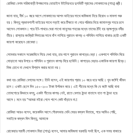
রোকিয়া বেগম সরিষাবাড়ী উপজলোর ডোয়াইল উইনিয়নরে দুলভিটি গ্রামের লোকমানের (গাদু) স্ত্রী।
জানা যায়, দীর্ঘ ১০ বছর আগে লোকমানের আপন ভাইয়ের সাথে জমিজমা নিয়ে বিরোধ ও মামলা শুরু
হয়। কিন্তু প্রভাবশালী ভাইয়ের সাথে লড়াই করে টিকতে না পেরে পরিবার নিয়ে জামালপুর শহরে চলে
আসেন লোকমান। পরে ইট-পাথরে ঘেরা লাখো মানুষের শহরের মধ্যে তাদের ঠাঁই হয় ব্রহ্মপুত্র নদীর
তীরে। রাস্তার কংক্রিট পিলারের সাথে বাঁশ লাগিয়ে পুরাতন কাপড় ও পলিথিন লাগিয়ে থাকার ছোট্ট একটি
জায়গা করেছেন রোকেয়া।
সোমবার সকালে সরেজমিনে গিয়ে দেখা যায়, চার পাশে পুরাতন কাপড়ের বেড়া। একপাশে পলিথিন দিয়ে
মোড়ানো আর উপরে ও পলিথিন ও পুরাতন কাপড় দিয়ে ছাউনি। কাপড়ের বেড়ার একাধিক জায়গা ছিদ্র।
নিজ চোখে না দেখলে বিশ্বাস করার মতো নয়।
কথা হয় রোকিয়া বেগমের সঙ্গে। তিনি বলেন, এই জায়গায় প্রায় ১০ বছর ধরে আছি। খুব কষ্টেই জীবন
চলে। একটা ছেলে দিন ১৫০-২০০ টাকা উর্পাজন করে। এই শীতের মধ্যে কি যে কষ্টে আছি বাবা
তোমগোরে কিভাবে বলমু, একটা শীতের কাপড় নেই, রাতে বেলায় ঠান্ডা বাতাসে হাত পা ঠান্ডা হয়ে
আসে। মনে হয় “আমরা মইরা গেলে পাশে কেউ দাঁড়াবে না.!
রোকিয়া আরও বলেন, কয়েকদিন আগে পৌরসভায় দেখি মেয়র কম্বল দিতাছে, পরে আমিও গেছি,
সবাইকে কম্বল দিল কিন্তু, আমাকে
রোকেয়ার স্বামী লোকমান মিয়া (গাদু) বলেন, আমার জমিজমা ঘরবাড়ি সবই ছিল, এক সময় বাজারে