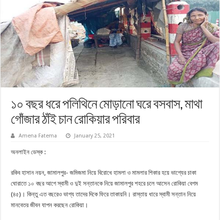
১০ বছর ধরে পলিথিনে মোড়ানো ঘরে বসবাস, মাথা
গোঁজার ঠাঁই চান রোকিয়ার পরিবার
Amena Fatema
January 25, 2021
অনলাইন ডেস্ক :
রকিব হাসান নয়ন, জামালপুর- জমিজমা নিয়ে বিরোধে হামলা ও মামলার শিকার হয়ে ভাগ্যের চাকা
ঘোরাতে ১০ বছর আগে স্বামী ও দুই সন্তানকে নিয়ে জামালপুর শহরে চলে আসেন রোকিয়া বেগম
(৪৫)। কিন্তু এত বছরেও ভাগ্য তাদের দিকে ফিরে তাকায়নি। রাস্তায় ধারে স্বামী সন্তান নিয়ে
মানবেতর জীবন যাপন করছেন রোকিয়া।