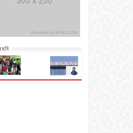
র ছবি