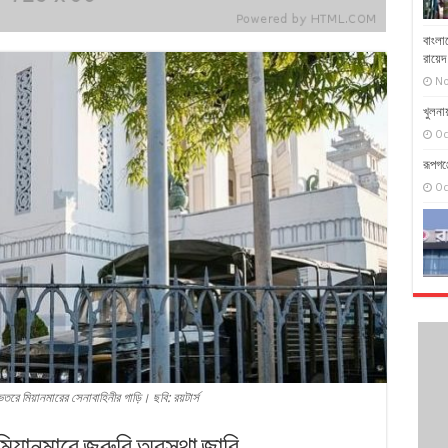
বাংলা
রায়ে
No
খুলনায়
Oc
রূপগঞ
Oc
ভেতরে মিয়ানমারের সেনাবাহিনীর গাড়ি। ছবি: রয়টার্স