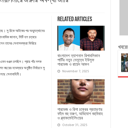
 মিয়ানমারে জরুরি অবস্থা জারি
Related Articles
িয়েছে। সু চিকে আটকের পর অভ্যুত্থানের
ংবাদিক জানান, সিটি হল চত্বরে
িলেন তাদের সেনাসদস্যরা ফিরিয়ে
খবরে
বাংলাদেশ ন্যাশনাল রিপাবলিকান
পার্টির নতুন নেতৃত্বে ইউসুফ
এমন গুঞ্জন চলছিল। প্রায় পাঁচ দশক
পারভেজ ও রায়েদ আকন
 বছরের নভেম্বরে অনুষ্ঠিত নির্বাচনে সু
November 7, 2025
লেছে সেনাবাহিনী।
পারভেজ ও রিপা চক্রের প্রতারণার
ফাঁদে বহু তরুণ, অভিযোগ বহুবিবাহ
ও ব্ল্যাকমেইলিংয়ের
October 31, 2025