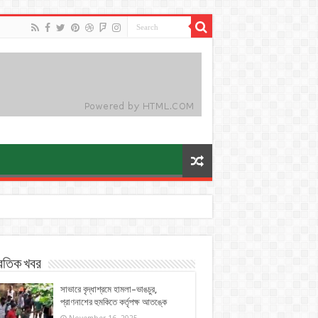
্রতিক খবর
সাভারে বৃদ্ধাশ্রমে হামলা–ভাঙচুর,
প্রাণনাশের হুমকিতে কর্তৃপক্ষ আতঙ্কে