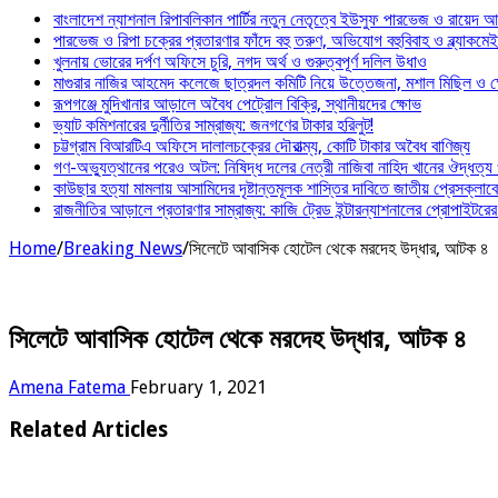
বাংলাদেশ ন্যাশনাল রিপাবলিকান পার্টির নতুন নেতৃত্বে ইউসুফ পারভেজ ও রায়েদ 
পারভেজ ও রিপা চক্রের প্রতারণার ফাঁদে বহু তরুণ, অভিযোগ বহুবিবাহ ও ব্ল্যাকমে
খুলনায় ভোরের দর্পণ অফিসে চুরি, নগদ অর্থ ও গুরুত্বপূর্ণ দলিল উধাও
মাগুরার নাজির আহমেদ কলেজে ছাত্রদল কমিটি নিয়ে উত্তেজনা, মশাল মিছিল ও ক্ষ
রূপগঞ্জে মুদিখানার আড়ালে অবৈধ পেট্রোল বিক্রি, স্থানীয়দের ক্ষোভ
ভ্যাট কমিশনারের দুর্নীতির সাম্রাজ্য: জনগণের টাকার হরিলুট!
চট্টগ্রাম বিআরটিএ অফিসে দালালচক্রের দৌরাত্ম্য, কোটি টাকার অবৈধ বাণিজ্য
গণ-অভ্যুত্থানের পরেও অটল: নিষিদ্ধ দলের নেত্রী নাজিবা নাহিদ খানের ঔদ্ধত্য
কাউছার হত্যা মামলায় আসামিদের দৃষ্টান্তমূলক শাস্তির দাবিতে জাতীয় প্রেসক্লাব
রাজনীতির আড়ালে প্রতারণার সাম্রাজ্য: কাজি ট্রেড ইন্টারন্যাশনালের প্রোপাইটরের 
Home
/
Breaking News
/
সিলেটে আবাসিক হোটেল থেকে মরদেহ উদ্ধার, আটক ৪
সিলেটে আবাসিক হোটেল থেকে মরদেহ উদ্ধার, আটক ৪
Amena Fatema
February 1, 2021
Related Articles