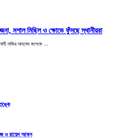
না, মশাল মিছিল ও ক্ষোভে ফুঁসছে স্থানীয়রা
িহ্যবাহী নাজির আহমেদ কলেজে …
আতঙ্কে
রভেজ ও রায়েদ আকন