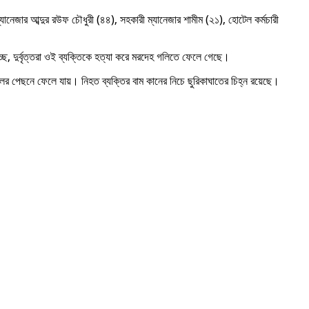
েজার আব্দুর রউফ চৌধুরী (৪৪), সহকারী ম্যানেজার শামীম (২১), হোটেল কর্মচারী
ে, দুর্বৃত্তরা ওই ব্যক্তিকে হত্যা করে মরদেহ গলিতে ফেলে গেছে।
লের পেছনে ফেলে যায়। নিহত ব্যক্তির বাম কানের নিচে ছুরিকাঘাতের চিহ্ন রয়েছে।