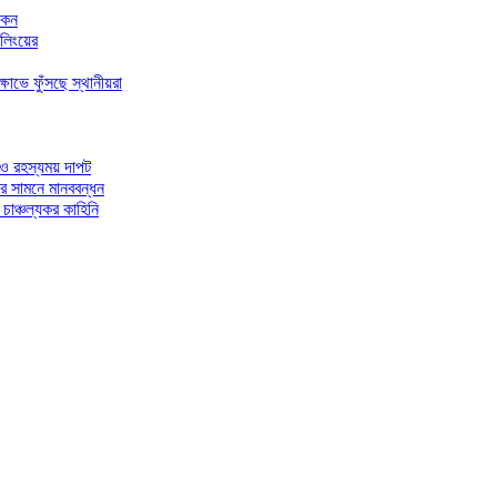
আকন
ইলিংয়ের
োভে ফুঁসছে স্থানীয়রা
 ও রহস্যময় দাপট
ের সামনে মানববন্ধন
চাঞ্চল্যকর কাহিনি