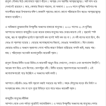
রানুফা নৌকায় উঠে কোনোমতে প্রাণে বাঁচেন। আশ্রয় নেন স্থানীয় আশ্রয়কেন্দ্রে। আট মাস ধরে
সেখানেই রয়েছেন। কবে, কোথায় ফিরতে পারবেন, তা অজানা। ২০০৯ সালে ঘূর্ণিঝড় আইলার পর
সাতক্ষীরার কয়রা উপজেলার দক্ষিণ বেদকাশি গ্রামের কোনো কোনো পরিবারকে তিন বছরও আশ্রয়কেন্দ্রে
থাকতে হয়েছিল।
এ অভিজ্ঞতা সুন্দরবনঘেঁষা উপকূলীয় অঞ্চলের হাজারো মানুষের। ২০২০ সালের ২১ মে ঘূর্ণিঝড়
আম্পানের আঘাতে বাস্তুহীন হওয়া কয়েক হাজার মানুষের আর ফেরার জায়গা নেই। ক্রমেই স্পষ্ট
হচ্ছে, ঝড় বা প্রাকৃতিক দুর্যোগে প্রাণহানি কম হলেই ক্ষতি কম হয় না। যে নদী খালের মতো ছিল, বাঁধ
ভেঙে তা প্রশস্ত হয়েছে। বেড়েছে জলোচ্ছ্বাসের উচ্চতা, ভেঙেছে অবকাঠামো। দিনে চারবার
জোয়ার-ভাটার এ অঞ্চলে ক্রমাগত লোনা পানির কারণে উর্বরতা হারিয়েছে ফসলি জমি, মরছে গাছ-
মাছ। পরিত্যক্ত অনেকটা জনমানুষহীন কয়েকটি গ্রাম।
রানুফা নিজের বিলীন হওয়া ভিটার যে জায়গাটি আঙুল দিয়ে দেখালেন, সেখানে এখন কপোতাক্ষ বিস্তীর্ণ।
আরেক পাশ দিয়ে এসে মিশেছে খোলপটুয়া নদী। বিলীন হয়েছে প্রতাপনগরের অনেকখানি। এই
কপোতাক্ষপারেই গড়ে উঠেছিল এ অঞ্চলের আদি বসতি।
আম্পানে বেড়িবাঁধ ভেঙে পানি প্রবেশ করাই সবচেয়ে বড় ক্ষতি। শুষ্ক মৌসুমের মধ্যে বাঁধ নির্মাণ ও
সংস্কারের কাজ শেষ না হলে পুরো নিশ্চিহ্ন হতে পারে আরও কয়েকটি গ্রাম।
বাস্তুহীন মানুষের জীবিকা
আম্পান থেকে এখন পর্যন্ত পুরোটাই মহামারিকাল। এ সময়ে উপকূলীয় অঞ্চলের বহু মানুষের পেশার