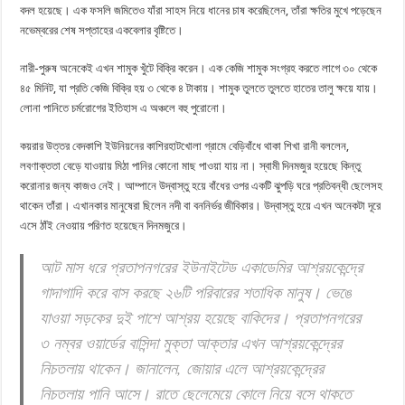
বদল হয়েছে। এক ফসলি জমিতেও যাঁরা সাহস নিয়ে ধানের চাষ করেছিলেন, তাঁরা ক্ষতির মুখে পড়েছেন
নভেম্বরের শেষ সপ্তাহের একবেলার বৃষ্টিতে।
নারী-পুরুষ অনেকেই এখন শামুক খুঁটে বিক্রি করেন। এক কেজি শামুক সংগ্রহ করতে লাগে ৩০ থেকে
৪৫ মিনিট, যা প্রতি কেজি বিক্রি হয় ৩ থেকে ৪ টাকায়। শামুক তুলতে তুলতে হাতের তালু ক্ষয়ে যায়।
লোনা পানিতে চর্মরোগের ইতিহাস এ অঞ্চলে বহু পুরোনো।
কয়রার উত্তর বেদকাশি ইউনিয়নের কাশিরহাটখোলা গ্রামে বেড়িবাঁধে থাকা শিখা রানী বললেন,
লবণাক্ততা বেড়ে যাওয়ায় মিঠা পানির কোনো মাছ পাওয়া যায় না। স্বামী দিনমজুর হয়েছে কিন্তু
করোনার জন্য কাজও নেই। আম্পানে উদ্বাস্তু হয়ে বাঁধের ওপর একটি ঝুপড়ি ঘরে প্রতিবন্ধী ছেলেসহ
থাকেন তাঁরা। এখানকার মানুষেরা ছিলেন নদী বা বননির্ভর জীবিকার। উদ্বাস্তু হয়ে এখন অনেকটা দূরে
এসে ঠাঁই নেওয়ায় পরিণত হয়েছেন দিনমজুরে।
আট মাস ধরে প্রতাপনগরের ইউনাইটেড একাডেমির আশ্রয়কেন্দ্রে
গাদাগাদি করে বাস করছে ২৬টি পরিবারের শতাধিক মানুষ। ভেঙে
যাওয়া সড়কের দুই পাশে আশ্রয় হয়েছে বাকিদের। প্রতাপনগরের
৩ নম্বর ওয়ার্ডের বাসিন্দা মুক্তা আক্তার এখন আশ্রয়কেন্দ্রের
নিচতলায় থাকেন। জানালেন, জোয়ার এলে আশ্রয়কেন্দ্রের
নিচতলায় পানি আসে। রাতে ছেলেমেয়ে কোলে নিয়ে বসে থাকতে