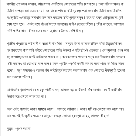
স্থানীয় লোকজন জানান, বর্ষার সময় এমনিতেই জোয়ারের পানির চাপ বাড়ে। তখন বাঁধ সংস্কার বা
নির্মাণ সম্পন্ন করা সম্ভব নয়। জোয়ারের পলি ও পানি ব্যবস্থাপনা করে বাঁধ নির্মাণ এবং নিয়মিত
সংস্কারই একমাত্র সমাধান বলে মনে করছেন ক্ষতিগ্রস্ত মানুষ। তবে তা শুষ্ক মৌসুমের মধ্যেই
শেষ হতে হবে। একই সঙ্গে বাঁধের উচ্চতা বাড়ানোর দাবিও রয়েছে তাঁদের। তাঁরা বলছেন, আম্পানে
বেশি ক্ষতির কারণ বাঁধের চেয়ে জলোচ্ছ্বাসের উচ্চতা বেশি ছিল।
প্রাচীন পদ্ধতিতে অষ্টমাসী বা ষষ্ঠমাসী বাঁধ নির্মাণ সম্ভব কি না জানতে চাইলে তাঁরা উত্তর দিলেন,
লবণাক্ততার পাশাপাশি নদীতে জোয়ারের পানির উচ্চতা ও গতি দুই-ই বেড়েছে। সে ব্যবস্থা এখন আর
বড় জলোচ্ছ্বাসের দাপট আটকাতে পারবে না। কয়েক দফায় গ্রামের মানুষ স্থানীয়ভাবে বাঁধ দেওয়ার
চেষ্টা করলেও তা ভেঙেছে সঙ্গে সঙ্গে। ফলে প্রাচীন পদ্ধতি কতটা কার্যকর হতে পারে, তা নিয়ে আছে
সন্দেহ। স্বল্প সময়ের এ ধরনের বাঁধ অতিরিক্ত উচ্চতার জলোচ্ছ্বাস এবং জোয়ারে দীর্ঘস্থায়ী হবে না
বলে মন্তব্য তাঁদের।
আশাশুনির প্রতাপনগরের মাহবুব গাজী বলেন, আসলে বড় ও টেকসই বাঁধ দরকার। ছোট ছোট বাঁধ
নির্মাণ করে কোনো লাভ হবে না।
ফলে সেই প্রশ্নই আবার সামনে আসে। আসছে বর্ষাকাল। আবার যদি বড় কোনো ঝড় আসে আর
তার আগেই উপকূলীয় অঞ্চলের মানুষদের জন্য কোনো ব্যবস্থা না হয়, তাহলে কী হবে!
সুত্র : প্রথম আলো