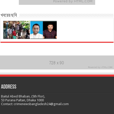
খবরের ছবি
Address
Baitul Abed Bhaban, (5th Flor),
53 Purana Paltan, Dhaka 1000
Contact: crimenewsbangladesh24@gmail.com