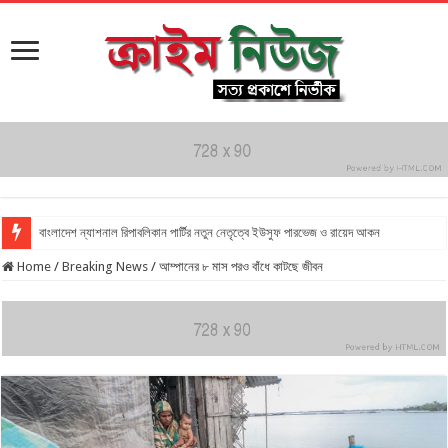
বাংলাদেশ ন্যাশনাল রিপাবলিকান পার্টির নতুন নেতৃত্বে ইউসুফ পারভেজ ও রায়েদ আকন
Home
/
Breaking News
/
আম্পানের ৮ মাস পরও বাঁধে কাটছে জীবন