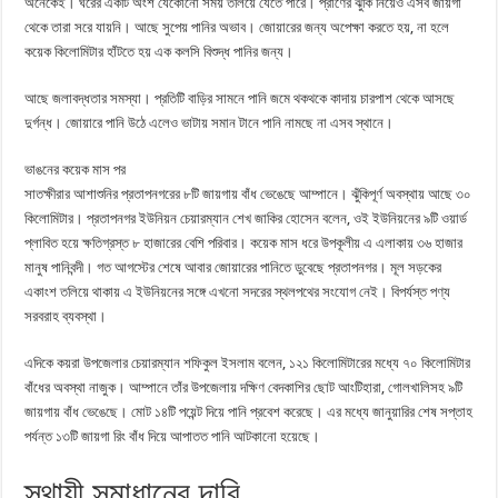
অনেকেই। ঘরের একটি অংশ যেকোনো সময় তলিয়ে যেতে পারে। প্রাণের ঝুঁকি নিয়েও এসব জায়গা
থেকে তারা সরে যায়নি। আছে সুপেয় পানির অভাব। জোয়ারের জন্য অপেক্ষা করতে হয়, না হলে
কয়েক কিলোমিটার হাঁটতে হয় এক কলসি বিশুদ্ধ পানির জন্য।
আছে জলাবদ্ধতার সমস্যা। প্রতিটি বাড়ির সামনে পানি জমে থকথকে কাদায় চারপাশ থেকে আসছে
দুর্গন্ধ। জোয়ারে পানি উঠে এলেও ভাটায় সমান টানে পানি নামছে না এসব স্থানে।
ভাঙনের কয়েক মাস পর
সাতক্ষীরার আশাশুনির প্রতাপনগরের ৮টি জায়গায় বাঁধ ভেঙেছে আম্পানে। ঝুঁকিপূর্ণ অবস্থায় আছে ৩০
কিলোমিটার। প্রতাপনগর ইউনিয়ন চেয়ারম্যান শেখ জাকির হোসেন বলেন, ওই ইউনিয়নের ৯টি ওয়ার্ড
প্লাবিত হয়ে ক্ষতিগ্রস্ত ৮ হাজারের বেশি পরিবার। কয়েক মাস ধরে উপকূলীয় এ এলাকায় ৩৬ হাজার
মানুষ পানিবন্দী। গত আগস্টের শেষে আবার জোয়ারের পানিতে ডুবেছে প্রতাপনগর। মূল সড়কের
একাংশ তলিয়ে থাকায় এ ইউনিয়নের সঙ্গে এখনো সদরের স্থলপথের সংযোগ নেই। বিপর্যস্ত পণ্য
সরবরাহ ব্যবস্থা।
এদিকে কয়রা উপজেলার চেয়ারম্যান শফিকুল ইসলাম বলেন, ১২১ কিলোমিটারের মধ্যে ৭০ কিলোমিটার
বাঁধের অবস্থা নাজুক। আম্পানে তাঁর উপজেলায় দক্ষিণ বেদকাশির ছোট আংটিহারা, গোলখালিসহ ৯টি
জায়গায় বাঁধ ভেঙেছে। মোট ১৪টি পয়েন্ট দিয়ে পানি প্রবেশ করেছে। এর মধ্যে জানুয়ারির শেষ সপ্তাহ
পর্যন্ত ১৩টি জায়গা রিং বাঁধ দিয়ে আপাতত পানি আটকানো হয়েছে।
স্থায়ী সমাধানের দাবি