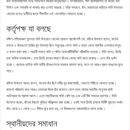
বাঁধ অব্যবস্থাপনা নিয়ে অভিযোগ কয়রার মানুষদেরও। সংস্কারহীন, পলি ব্যবস্থাপনা না করেই বাঁধ
নির্মাণ এবং তদারকি না থাকায় ঝড় এলেই ভাঙছে। তাঁরা বলছেন, বাঁধ মেরামতের দায়িত্ব পানি উন্নয়ন
বোর্ডের হলেও দুর্নীতির জন্য সীমাহীন এই ভোগান্তি পোহাতে হচ্ছে।
কর্তৃপক্ষ যা বলছে
দক্ষিণ-পশ্চিমাঞ্চল খুলনার পানি উন্নয়ন বোর্ডের প্রধান প্রকৌশলী মো. রফিক উল্লাহ বলেন, ষাটের
দশকে এ বাঁধগুলো তৈরির মূল উদ্দেশ্য ছিল সমুদ্রের লোনা পানি ও বন্যা থেকে স্থানীয় এলাকার মানুষ
ও ফসল রক্ষা করা। পরবর্তী সময়ে পানি ও পলির ‘অ্যাকটিভিটিজ’ পরিবর্তিত হয়েছে। তিনি বলেন, চিংড়ি
চাষ অধিক লাভজনক। তবে চিংড়ি চাষের কারণে বাঁধের ভেতর পানি জমে থাকছে। এতে বাঁধ দুর্বল
হচ্ছে। জোয়ার-ভাটায় পানি মাটির বাঁধগুলোকে বারবার আঘাত করে, ফলে তা আরও দ্রুত ভাঙনের মুখে
পড়ে।
রফিক উল্লাহ আরও বলেন, অনেক বাঁধ ছিল নদীর খুব কাছাকাছি, যেগুলো পিছিয়ে আনতে হচ্ছে।
জায়গা পরিবর্তন করে আরও ভেতরের দিকে বাঁধ বানাতে গেলে তখন আবার স্থানীয় মানুষের জমি
অধিগ্রহণের প্রসঙ্গ আসে। এতে স্থানীয়দের ক্ষতি বেশি হয় এবং এটি দীর্ঘ সময়ের ব্যাপার। তিনি
উল্লেখ করেন, বাঁধের উচ্চতা বৃদ্ধির পরিকল্পনা করা হচ্ছে। একই সঙ্গে চিংড়ি চাষকে নির্দিষ্ট দূরত্বে অর্থাৎ
বাঁধ থেকে ৫০ থেকে ১০০ মিটার দূরে রাখা হয়, সে বিষয়গুলো নজরদারিতে আনা হচ্ছে।
স্থানীয়দের সমাধান