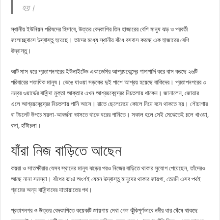
হয়।
স্থানীয় ইউনিয়ন পরিষদের হিসাবে, উত্তর বেদকাশির তিন হাজারের বেশি মানুষ ঝড় ও পরবর্তী
জলোচ্ছ্বাসে উদ্বাস্তু হয়েছে। তাদের মধ্যে স্থানীয় বাঁধে বসবাস করছে এক হাজারের বেশি
উদ্বাস্তু।
আট মাস ধরে প্রতাপনগরের ইউনাইটেড একাডেমির আশ্রয়কেন্দ্রে গাদাগাদি করে বাস করছে ২৬টি
পরিবারের শতাধিক মানুষ। ভেঙে যাওয়া সড়কের দুই পাশে আশ্রয় হয়েছে বাকিদের। প্রতাপনগরের ৩
নম্বর ওয়ার্ডের বাসিন্দা মুক্তা আক্তার এখন আশ্রয়কেন্দ্রের নিচতলায় থাকেন। জানালেন, জোয়ার
এলে আশ্রয়কেন্দ্রের নিচতলায় পানি আসে। রাতে ছেলেমেয়ে কোলে নিয়ে বসে থাকতে হয়। শৌচাগার
বা টয়লেট উপচে ময়লা-আবর্জনা ভাসতে থাকে ঘরের পানিতে। সকাল হলে সেই মেঝেতেই চলে খাওয়া,
বসা, হাঁটাচলা।
যাঁরা নিজ বাড়িতে আছেন
কয়রা ও সাতক্ষীরার যেসব স্থানের মানুষ ঝড়ের পরও নিজের বাড়িতে থাকার সুযোগ পেয়েছেন, তাঁদেরও
আছে নানা সমস্যা। বাঁধের ভাঙা অংশই যেমন উদ্বাস্তু মানুষের থাকার জায়গা, তেমনি এসব পথই
গ্রামের অন্য বাসিন্দাদের যাতায়াতের পথ।
প্রতাপনগর ও উত্তর বেদকাশিতে কয়েকটি জায়গায় দেখা গেল ঝুঁকিপূর্ণভাবে নদীর ধার ঘেঁষে থাকছে