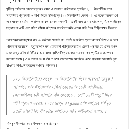
ঘূর্ণিঝড় আইলার আঘাতে খুলনার কয়রা ও দাকোপে ক্ষতিগ্রস্ত হয়েছিল ২০০ কিলোমিটার আর
সাতক্ষীরার শ্যামনগর ও আশাশুনিতে ক্ষতিগ্রস্ত ৪০০ কিলোমিটার বেড়িবাঁধ। এর মধ্যে অনেকাংশে
আর সংস্কার হয়নি। অরক্ষিত জায়গা ভাঙছে সহজেই। একই সঙ্গে তাদের অভিযোগ, বাঁধে অতিরিক্ত
স্লুইসগেট তৈরি এবং পাইপ বসিয়ে সাইফেন পদ্ধতিতে নদীর লোনা পানি টেনে চিংড়ি চাষের বিরুদ্ধে।
প্রতাপনগরের মানুষেরা গত ১৯ অক্টোবর টেকসই বাঁধ নির্মাণের দাবিতে হাতে প্ল্যাকার্ড নিয়ে এক বেলা
পানিতে দাঁড়িয়েছিল। শুধু আম্পান নয়, যেকোনো প্রাকৃতিক দুর্যোগ এলেই প্লাবিত হয় এসব অঞ্চল।
এরই মধ্যে নদীগর্ভে বিলীন হয়েছে রাজা প্রতিপাদিত্যের নামে নামকরণ করা প্রাচীন এ জনপদের
কয়েকটি গ্রাম। এক মাসের মধ্যে বাঁধ না হলে বাংলাদেশের মানচিত্র থেকে প্রতাপনগর নামটি মুছে
যাওয়ার আশঙ্কা করছেন স্থানীয় লোকজন।
১২১ কিলোমিটারের মধ্যে ৭০ কিলোমিটার বাঁধের অবস্থা নাজুক।
আম্পানে তাঁর উপজেলায় দক্ষিণ বেদকাশির ছোট আংটিহারা,
গোলখালিসহ ৯টি জায়গায় বাঁধ ভেঙেছে। মোট ১৪টি পয়েন্ট দিয়ে
পানি প্রবেশ করেছে। এর মধ্যে জানুয়ারির শেষ সপ্তাহ পর্যন্ত
১৩টি জায়গা রিং বাঁধ দিয়ে আপাতত পানি আটকানো হয়েছে।
শফিকুল ইসলাম, কয়রা উপজেলার চেয়ারম্যান