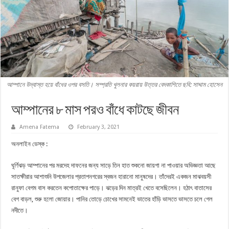
আম্পানে উদ্বাস্ত হয়ে বাঁধের ওপর বসতি। সম্প্রতি খুলনার কয়রায় উত্তর বেদকাশিতে ছবি: সাদ্দাম হোসেন
আম্পানের ৮ মাস পরও বাঁধে কাটছে জীবন
Amena Fatema
February 3, 2021
অনলাইন ডেস্ক :
ঘূর্ণিঝড় আম্পানের পর মরদেহ দাফনের জন্য সাড়ে তিন হাত শুকনো জায়গা না পাওয়ার অভিজ্ঞতা আছে
সাতক্ষীরার আশাশুনি উপজেলার প্রতাপনগরের স্বজন হারানো মানুষদের। তাঁদেরই একজন মাঝবয়সী
রানুফা বেগম বাস করতেন কপোতাক্ষের পাড়ে। ঝড়ের দিন মাত্রই খেতে বসেছিলেন। হঠাৎ বাতাসের
বেগ বাড়ল, শুরু হলো জোয়ার। পানির তোড়ে চোখের সামনেই ভাতের হাঁড়ি ভাসতে ভাসতে চলে গেল
নদীতে।