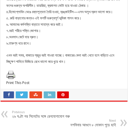
ফলের গুরুত্ব অপরিসীম। ডায়রিয়া, ক্রমাগত মোটা হয়ে যাওয়া ঠেকায় ।
৪.হিমোগ্লোবিন ভেঙে রক্তশূন্যতা তৈরি হওয়া, ব্রঙ্কাইটিস—এসব অসুখ দ্রুত ভালো করে।
৫. রুচি বাড়ানোর জন্যও এই ফলটি গুরুত্বপূর্ণ ভূমিকা পালন করে।
৬. আমাদের কর্মশক্তি বাড়াতে সাহায্য করে বরই।
৭.বরই শরীরে শক্তি জোগায়।
৮.অবসাদ কেটে যায় দ্রুত।
৯.তারুণ্য ধরে রাখে।
এখন বরই সময়, বাজারে প্রচুর বরই পাওয়া যাচ্ছে। বাজারের কেনা বরই খেতে হলে বাড়িতে এনে
কিছুক্ষণ পানিতে ভিজিয়ে রেখে ভালো করে ধুয়ে খান।
Print This Post
Previous
২৯ ঘণ্টা পর সিলেটের সঙ্গে রেলযোগাযোগ শুরু
Next
দশমিনায় আগুনে ৮ দোকান পুড়ে ছাই