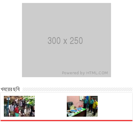
খবরের ছবি