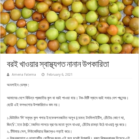
বরই খাওয়ার স্বাস্থ্যগত নানান উপকারিতা
Amena Fatema
February 6, 2021
অনলাইন ডেস্ক :
আমাদের দেশে বিভিন্ন প্রজাতির কুল বা বরই পাওয়া যায়। টক-মিষ্টি স্বাদে বরই সবার বেশ পছন্দের।
ছোট্ট এই ফলগুলোর উপকারিতাও কম নয়।
১.ভিটামিন ‘সি’ সমৃদ্ধ কুল গলার ইনফেকশনজনিত অসুখ (যেমন: টনসিলাইটিস, ঠোঁটের কোণে ঘা,
জিহŸাতে ঠাÐাজনিত লালচে ব্রণের মতো ফুলে যাওয়া, ঠোঁটের চামড়া উঠে যাওয়া) দূর করে।
২. টিউমার সেল, লিউকেমিয়ার বিরুদ্ধেও লড়াই করে।
৩.উচ্চরক্তচাপ ও ডায়াবেটিস রোগীদের জন্য এই ফল যথেষ্ট উপকারি। রক্ত বিশুদ্ধকারক হিসেবে এই