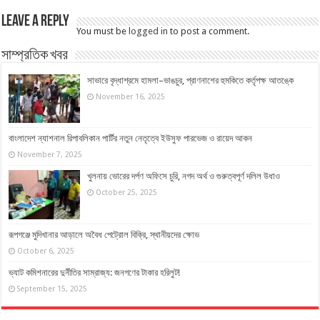
Leave a Reply
You must be
logged in
to post a comment.
সাম্প্রতিক খবর
সাভারে বৃদ্ধাশ্রমে হামলা–ভাঙচুর, প্রাণনাশের হুমকিতে কর্তৃপক্ষ আতঙ্কে
November 16, 2025
বাংলাদেশ ন্যাশনাল রিপাবলিকান পার্টির নতুন নেতৃত্বে ইউসুফ পারভেজ ও রায়েদ আকন
November 7, 2025
খুলনায় ভোরের দর্পণ অফিসে চুরি, নগদ অর্থ ও গুরুত্বপূর্ণ দলিল উধাও
October 25, 2025
রূপগঞ্জে মুদিখানার আড়ালে অবৈধ পেট্রোল বিক্রি, স্থানীয়দের ক্ষোভ
October 6, 2025
ভ্যাট কমিশনারের দুর্নীতির সাম্রাজ্য: জনগণের টাকার হরিলুট!
September 15, 2025