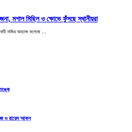
না, মশাল মিছিল ও ক্ষোভে ফুঁসছে স্থানীয়রা
িহ্যবাহী নাজির আহমেদ কলেজে …
আতঙ্কে
রভেজ ও রায়েদ আকন