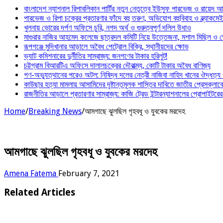
বাংলাদেশ ন্যাশনাল রিপাবলিকান পার্টির নতুন নেতৃত্বে ইউসুফ পারভেজ ও রায়েদ 
পারভেজ ও রিপা চক্রের প্রতারণার ফাঁদে বহু তরুণ, অভিযোগ বহুবিবাহ ও ব্ল্যাকমে
খুলনায় ভোরের দর্পণ অফিসে চুরি, নগদ অর্থ ও গুরুত্বপূর্ণ দলিল উধাও
মাগুরার নাজির আহমেদ কলেজে ছাত্রদল কমিটি নিয়ে উত্তেজনা, মশাল মিছিল ও ক্ষ
রূপগঞ্জে মুদিখানার আড়ালে অবৈধ পেট্রোল বিক্রি, স্থানীয়দের ক্ষোভ
ভ্যাট কমিশনারের দুর্নীতির সাম্রাজ্য: জনগণের টাকার হরিলুট!
চট্টগ্রাম বিআরটিএ অফিসে দালালচক্রের দৌরাত্ম্য, কোটি টাকার অবৈধ বাণিজ্য
গণ-অভ্যুত্থানের পরেও অটল: নিষিদ্ধ দলের নেত্রী নাজিবা নাহিদ খানের ঔদ্ধত্য
কাউছার হত্যা মামলায় আসামিদের দৃষ্টান্তমূলক শাস্তির দাবিতে জাতীয় প্রেসক্লাব
রাজনীতির আড়ালে প্রতারণার সাম্রাজ্য: কাজি ট্রেড ইন্টারন্যাশনালের প্রোপাইটরের 
Home
/
Breaking News
/
আমগাছে ঝুলছিল গৃহবধূ ও যুবকের মরদেহ
আমগাছে ঝুলছিল গৃহবধূ ও যুবকের মরদেহ
Amena Fatema
February 7, 2021
Related Articles