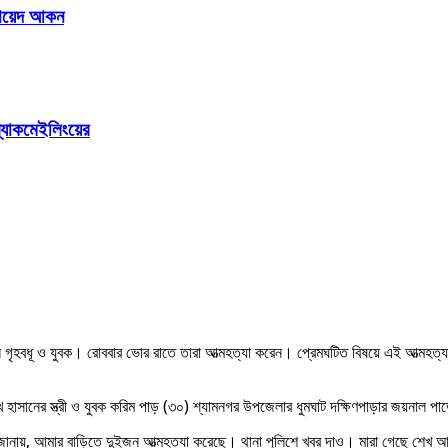
 রায়েদ আকন
ল্যাকমেইলিংয়ের
ন গৃহবধূ ও যুবক। রোববার ভোর রাতে তারা আত্মহত্যা করেন। প্রেমঘটিত বিষয়ে এই আত্মহত্
খ হাসানের স্ত্রী ও যুবক করিম পাড় (৩০) শ্যামনগর উপজেলার ধুমঘাট দক্ষিণপাড়ার জয়নাল প
নায়, আমার বাড়িতে দুইজন আত্মহত্যা করেছে। থানা পুলিশে খবর দাও। মারা গেছে শেখ আ