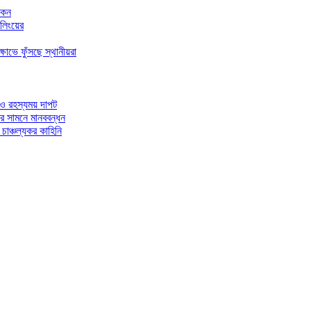
আকন
ইলিংয়ের
োভে ফুঁসছে স্থানীয়রা
 ও রহস্যময় দাপট
ের সামনে মানববন্ধন
চাঞ্চল্যকর কাহিনি