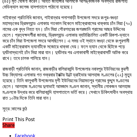
(৪৫) মৃত ঘোষণা করেন। আহত জাহাঙ্গীর আলমকে আশঙ্কাজনক অবস্থায় রাজশাহী
মেডিক্যাল কলেজ হাসপাতালে পাঠানো হয়েছে।
গাইবান্ধা প্রতিনিধি জানান, গাইবান্ধার পলাশবাড়ী উপজেলা সদরে রংপুর-বগুড়া
মহাসড়কের ড্রিমল্যান্ড এলাকায় গতকাল বিকেলে মাইক্রোবাসের ধাক্কায় চাঁন মিয়া (৭০)
নামের এক বৃদ্ধ নিহত হন। চাঁন মিয়া পৌরশহরের জগরজানি গ্রামের আছর উদ্দিনের
ছেলে। প্রত্যক্ষদর্শীরা জানায়, ড্রিমল্যান্ড এলাকায় ব্যাটারিচালিত একটি রিকশা-ভ্যানে
করে চাঁন মিয়া উপজেলা সদরে আসছিলেন। এ সময় ওই স্থানে বগুড়া থেকে রংপুরগামী
একটি মাইক্রোবাস ভ্যানটিকে সজোরে ধাক্কা দেয়। ফলে ভ্যান থেকে ছিটকে পড়ে
দুর্ঘটনাস্থলেই চাঁন মিয়া মারা যান। দুর্ঘটনার পর এলাকাবাসী মাইক্রোবাসটি আটক করে
রাখে। তবে চালক পালিয়ে যান।
রাজবাড়ী প্রতিনিধি জানান, রাজবাড়ীর বালিয়াকান্দি উপজেলার নবাবপুর ইউনিয়নের কুরশী
উচ্চ বিদ্যালয় এলাকায় গত শুক্রবার ট্রাক্টর উল্টে ড্রাইভার আলহাজ মণ্ডলের (২২) মৃত্যু
হয়েছে। তিনি কালুখালী উপজেলার মৃগী ইউনিয়নের নিয়ামতপুর গ্রামের কুদ্দুস মণ্ডলের
ছেলে। আলহাজ মণ্ডলের দুলাভাই আমজাদ মণ্ডল জানান, স্থানীয় লোকজন আলহাজ
মণ্ডলকে উদ্ধার করে বালিয়াকান্দি হাসপাতালে ভর্তি করে। সেখানে চিকিৎসাধীন অবস্থায়
রাত ১০টার দিকে তিনি মারা যান।
সুত্র :কালের কন্ঠ
Print This Post
Share
Facebook