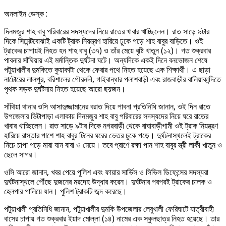
অনলাইন ডেস্ক :
দিনমজুর শাহ বাবু পরিবারের সদস্যদের নিয়ে রাতের খাবার খাচ্ছিলেন। রাত সাড়ে ৯টার
দিকে সিমেন্টবোঝাই একটি ট্রাক নিয়ন্ত্রণ হারিয়ে ঢুকে পড়ে শাহ বাবুর বাড়িতে। ওই
ট্রাকের চাপায়ই নিহত হন শাহ বাবু (৩৭) ও তাঁর মেয়ে বৃষ্টি খাতুন (১২)। গত শুক্রবার
পাবনার সাঁথিয়ায় এই মর্মান্তিক দুর্ঘটনা ঘটে। অন্যদিকে একই দিনে বনভোজন শেষে
পটুয়াখালীর দুমকিতে কুয়াকাটা থেকে ফেরার পথে নিহত হয়েছে এক শিক্ষার্থী। এ ছাড়া
নাটোরের লালপুর, বরিশালের গৌরনদী, গাইবান্ধার পলাশবাড়ী এবং রাজবাড়ীর বালিয়াকান্দিতে
পৃথক সড়ক দুর্ঘটনায় নিহত হয়েছে আরো ছয়জন।
সাঁথিয়া থানার ওসি আসাদুজ্জামানের বরাত দিয়ে পাবনা প্রতিনিধি জানান, ওই দিন রাতে
উপজেলার ভিটাপাড়া এলাকায় দিনমজুর শাহ বাবু পরিবারের সদস্যদের নিয়ে ঘরে রাতের
খাবার খাচ্ছিলেন। রাত সাড়ে ৯টার দিকে নগরবাড়ী থেকে বাঘাবাড়ীগামী ওই ট্রাক নিয়ন্ত্রণ
হারিয়ে রাস্তার পাশে শাহ বাবুর টিনের ঘরের ভেতর ঢুকে পড়ে। দুর্ঘটনাস্থলেই ট্রাকের
নিচে চাপা পড়ে মারা যান বাবা ও মেয়ে। তবে প্রাণে রক্ষা পান শাহ বাবুর স্ত্রী লাকী খাতুন ও
ছেলে সাগর।
ওসি আরো জানান, খবর পেয়ে পুলিশ এবং ফায়ার সার্ভিস ও সিভিল ডিফেন্সের সদস্যরা
দুর্ঘটনাস্থলে পৌঁছে দুজনের মরদেহ উদ্ধার করেন। দুর্ঘটনার পরপরই ট্রাকের চালক ও
হেলপার পালিয়ে যান। পুলিশ ট্রাকটি জব্দ করেছে।
পটুয়াখালী প্রতিনিধি জানান, পটুয়াখালীর দুমকি উপজেলার লেবুখালী ফেরিঘাটে যাত্রীবাহী
বাসের চাপায় গত শুক্রবার ইয়াদ মোল্লা (১৪) নামের এক স্কুলছাত্র নিহত হয়েছে। তার