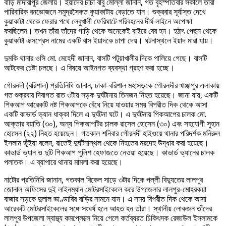
বাড়ি মাদারীপুর জেলায়। ইয়াদের চাচা বাবু মোল্লা জানান, গত বৃহস্পতিবার সকালে তাঁরা
পারিবারিক বনভোজনে সমুদ্রসৈকত কুয়াকাটায় বেড়াতে যান। শুক্রবার সূর্যাস্ত দেখে
কুয়াকাটা থেকে ফেরার পথে লেবুখালী ফেরিঘাটে পরিবহনের দীর্ঘ লাইনে অপেক্ষা
করছিলেন। তখন তাঁরা তাঁদের গাড়ি থেকে অনেকেই বাইরে বের হন। হঠাৎ পেছন থেকে
কুয়াকাটা এক্সপ্রেস নামের একটি বাস ইয়াদকে চাপা দেয়। ঘটনাস্থলে ইয়াদ মারা যায়।
দুমকি থানার ওসি মো. মেহেদী জানান, বাসটি পটুয়াখালীর দিকে পালিয়ে গেছে। বাসটি
আটকের চেষ্টা চলছে। এ বিষয়ে আইনগত ব্যবস্থা গ্রহণ করা হচ্ছে।
গৌরনদী (বরিশাল) প্রতিনিধি জানান, ঢাকা-বরিশাল মহাসড়কে গৌরনদীর খাঞ্জাপুর এলাকায়
গত শুক্রবার দিবাগত রাত ৩টায় সড়ক দুর্ঘটানায় তিনজন নিহত হয়েছে। জানা যায়, একটি
পিকআপ আরেকটি নষ্ট পিকআপকে বেঁধে নিয়ে যাওয়ার সময় বিপরীত দিক থেকে আসা
একটি কাভার্ড ভ্যান ধাক্কা দিলে এ দুর্ঘটনা ঘটে। এ দুর্ঘটনায় পিকআপের চালক মো.
আক্তার বয়াতি (৩০), অন্য পিকআপটির চালক রাসেল হোসেন (৩০) এবং সহযোগী সুহান
হোসেন (২২) নিহত হয়েছেন। গতকাল শনিবার গৌরনদী হাইওয়ে থানার পরিদর্শক মনিরুল
ইসলাম ভূঁইয়া বলেন, রাতেই দুর্ঘটনাস্থল থেকে নিহতের মরদেহ উদ্ধার করা হয়েছে।
কাভার্ড ভ্যান ও দুটি পিকআপ পুলিশ হেফাজতে নেওয়া হয়েছে। কাভার্ড ভ্যানের চালক
পলাতক। এ ব্যাপারে থানায় মামলা করা হয়েছে।
নাটোর প্রতিনিধি জানান, গতকাল বিকেল সাড়ে ৩টার দিকে পল্লী বিদ্যুতের লালপুর
জোনাল অফিসের দুই লাইনম্যান মোটরসাইকেলে করে উপজেলার লালপুর-মোহরকয়া
বাজার সড়কে দুলাল ভাণ্ডারির বাড়ির সামনে যান। এ সময় বিপরীত দিক থেকে আসা
আরেকটি মোটরসাইকেলের সঙ্গে সংঘর্ষ হলে আহত হন তাঁরা। স্থানীয় লোকজন তাঁদের
লালপুর উপজেলা স্বাস্থ্য কমপ্লেক্সে নিয়ে গেলে কর্তব্যরত চিকিৎসক রেজাউল ইসলামকে