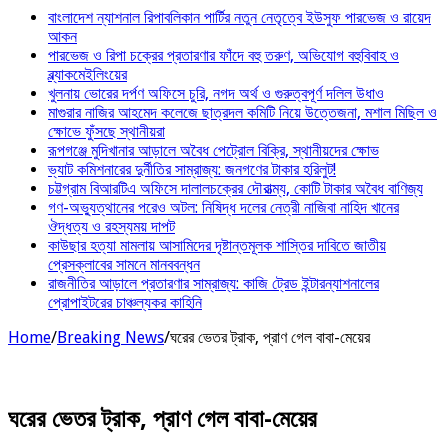
বাংলাদেশ ন্যাশনাল রিপাবলিকান পার্টির নতুন নেতৃত্বে ইউসুফ পারভেজ ও রায়েদ
আকন
পারভেজ ও রিপা চক্রের প্রতারণার ফাঁদে বহু তরুণ, অভিযোগ বহুবিবাহ ও
ব্ল্যাকমেইলিংয়ের
খুলনায় ভোরের দর্পণ অফিসে চুরি, নগদ অর্থ ও গুরুত্বপূর্ণ দলিল উধাও
মাগুরার নাজির আহমেদ কলেজে ছাত্রদল কমিটি নিয়ে উত্তেজনা, মশাল মিছিল ও
ক্ষোভে ফুঁসছে স্থানীয়রা
রূপগঞ্জে মুদিখানার আড়ালে অবৈধ পেট্রোল বিক্রি, স্থানীয়দের ক্ষোভ
ভ্যাট কমিশনারের দুর্নীতির সাম্রাজ্য: জনগণের টাকার হরিলুট!
চট্টগ্রাম বিআরটিএ অফিসে দালালচক্রের দৌরাত্ম্য, কোটি টাকার অবৈধ বাণিজ্য
গণ-অভ্যুত্থানের পরেও অটল: নিষিদ্ধ দলের নেত্রী নাজিবা নাহিদ খানের
ঔদ্ধত্য ও রহস্যময় দাপট
কাউছার হত্যা মামলায় আসামিদের দৃষ্টান্তমূলক শাস্তির দাবিতে জাতীয়
প্রেসক্লাবের সামনে মানববন্ধন
রাজনীতির আড়ালে প্রতারণার সাম্রাজ্য: কাজি ট্রেড ইন্টারন্যাশনালের
প্রোপাইটরের চাঞ্চল্যকর কাহিনি
Home
/
Breaking News
/
ঘরের ভেতর ট্রাক, প্রাণ গেল বাবা-মেয়ের
ঘরের ভেতর ট্রাক, প্রাণ গেল বাবা-মেয়ের