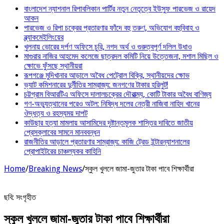
বাংলাদেশ ন্যাশনাল রিপাবলিকান পার্টির নতুন নেতৃত্বে ইউসুফ পারভেজ ও রায়েদ
আকন
পারভেজ ও রিপা চক্রের প্রতারণার ফাঁদে বহু তরুণ, অভিযোগ বহুবিবাহ ও
ব্ল্যাকমেইলিংয়ের
খুলনায় ভোরের দর্পণ অফিসে চুরি, নগদ অর্থ ও গুরুত্বপূর্ণ দলিল উধাও
মাগুরার নাজির আহমেদ কলেজে ছাত্রদল কমিটি নিয়ে উত্তেজনা, মশাল মিছিল ও
ক্ষোভে ফুঁসছে স্থানীয়রা
রূপগঞ্জে মুদিখানার আড়ালে অবৈধ পেট্রোল বিক্রি, স্থানীয়দের ক্ষোভ
ভ্যাট কমিশনারের দুর্নীতির সাম্রাজ্য: জনগণের টাকার হরিলুট!
চট্টগ্রাম বিআরটিএ অফিসে দালালচক্রের দৌরাত্ম্য, কোটি টাকার অবৈধ বাণিজ্য
গণ-অভ্যুত্থানের পরেও অটল: নিষিদ্ধ দলের নেত্রী নাজিবা নাহিদ খানের
ঔদ্ধত্য ও রহস্যময় দাপট
কাউছার হত্যা মামলায় আসামিদের দৃষ্টান্তমূলক শাস্তির দাবিতে জাতীয়
প্রেসক্লাবের সামনে মানববন্ধন
রাজনীতির আড়ালে প্রতারণার সাম্রাজ্য: কাজি ট্রেড ইন্টারন্যাশনালের
প্রোপাইটরের চাঞ্চল্যকর কাহিনি
Home
/
Breaking News
/
স্কুল খুললে জামা-জুতার টাকা পাবে শিক্ষার্থীরা
ছবি: সংগৃহীত
স্কুল খুললে জামা-জুতার টাকা পাবে শিক্ষার্থীরা