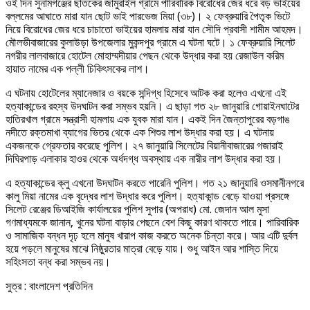
ওই দিন সুনামগঞ্জের ছাতকের জামুরাইল গ্রামে পারিবারিক বিরোধের জের ধরে বড় ভাইয়ের
বল্লমের আঘাতে মারা যান ছোট ভাই পারভেজ মিয়া (৩৮)। ২ ফেব্রুয়ারি পৈতৃক ভিটে
নিয়ে বিরোধের জের ধরে চাচাতো ভাইয়ের হামলায় মারা যান সৌদি প্রবাসী শামীম আহমদ।
মৌলভীবাজারের কুলাউড়া উপজেলার মুকন্দপুর গ্রামে এ ঘটনা ঘটে। ১ ফেব্রুয়ারি সিলেট
নগরীর লালবাজারে হোটেল মোহাম্মদীয়ার পেছন থেকে উদ্ধার করা হয় রেজাউল করিম
হায়াত নামের এক পল্লী চিকিৎসকের লাশ।
এ ঘটনায় হোটেলের ম্যানেজার ও বয়কে সন্দিগ্ধ হিসেবে আটক করা হলেও এখনো এই
হত্যাকান্ডের রহস্য উদঘাটন করা সম্ভব হয়নি। এ ছাড়া গত ২৮ জানুয়ারি গোয়াইনঘাটের
হাতিরখাল গ্রামে সন্ত্রাসী হামলায় এক যুবক মারা যান। একই দিন জৈন্তাপুরের বড়গাঙ
নদীতে রক্তমাখা ব্যাগের ভিতর থেকে এক শিশুর লাশ উদ্ধার করা হয়। এ ঘটনায়
একজনকে গ্রেফতার করেছে পুলিশ। ২৭ জানুয়ারি সিলেটের বিয়ানীবাজারের গজারাই
দিঘিরপাড় এলাকার হাওর থেকে অর্ধদগ্ধ অবস্থায় এক নারীর লাশ উদ্ধার করা হয়।
এ হত্যাকান্ডের ক্লু এখনো উদঘাটন করতে পারেনি পুলিশ। গত ২১ জানুয়ারি ওসমানীনগরে
কালু মিয়া নামের এক বৃদ্ধের লাশ উদ্ধার করে পুলিশ। হত্যাকান্ড বেড়ে যাওয়া প্রসঙ্গে
সিলেট রেঞ্জের ডিআইজি কার্যালয়ের পুলিশ সুপার (অপরাধ) মো. জেদান আল মুসা
গণমাধ্যমকে জানান, খুনের ঘটনা বাড়ার পেছনে বেশ কিছু কারণ থাকতে পারে। পারিবারিক
ও সামাজিক বন্ধন দৃঢ় হলে মানুষ খারাপ কাজ করতে অনেক চিন্তা করে। আর এটি দুর্বল
হয়ে পড়লে মানুষের মাঝে নিষ্ঠুরতার মাত্রা বেড়ে যায়। শুধু আইন আর শাস্তি দিয়ে
সহিংসতা বন্ধ করা সম্ভব নয়।
সুত্র : বাংলাদেশ প্রতিদিন