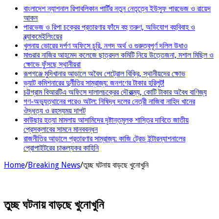
বাংলাদেশ ন্যাশনাল রিপাবলিকান পার্টির নতুন নেতৃত্বে ইউসুফ পারভেজ ও রায়েদ
আকন
পারভেজ ও রিপা চক্রের প্রতারণার ফাঁদে বহু তরুণ, অভিযোগ বহুবিবাহ ও
ব্ল্যাকমেইলিংয়ের
খুলনায় ভোরের দর্পণ অফিসে চুরি, নগদ অর্থ ও গুরুত্বপূর্ণ দলিল উধাও
মাগুরার নাজির আহমেদ কলেজে ছাত্রদল কমিটি নিয়ে উত্তেজনা, মশাল মিছিল ও
ক্ষোভে ফুঁসছে স্থানীয়রা
রূপগঞ্জে মুদিখানার আড়ালে অবৈধ পেট্রোল বিক্রি, স্থানীয়দের ক্ষোভ
ভ্যাট কমিশনারের দুর্নীতির সাম্রাজ্য: জনগণের টাকার হরিলুট!
চট্টগ্রাম বিআরটিএ অফিসে দালালচক্রের দৌরাত্ম্য, কোটি টাকার অবৈধ বাণিজ্য
গণ-অভ্যুত্থানের পরেও অটল: নিষিদ্ধ দলের নেত্রী নাজিবা নাহিদ খানের
ঔদ্ধত্য ও রহস্যময় দাপট
কাউছার হত্যা মামলায় আসামিদের দৃষ্টান্তমূলক শাস্তির দাবিতে জাতীয়
প্রেসক্লাবের সামনে মানববন্ধন
রাজনীতির আড়ালে প্রতারণার সাম্রাজ্য: কাজি ট্রেড ইন্টারন্যাশনালের
প্রোপাইটরের চাঞ্চল্যকর কাহিনি
Home
/
Breaking News
/
তুচ্ছ ঘটনায় বাড়ছে খুনোখুনি
তুচ্ছ ঘটনায় বাড়ছে খুনোখুনি