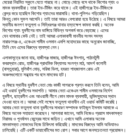
মেয়েরা নিয়মিত স্কুলে যেতে পারছে না। মোড়ে মোড়ে বসে থাকে কিশোর গ্যাং ও
মাদক ব্যবসায়ীরা। তারা ইভ-টিজিং করে থাকে। এই হাজীগঞ্জে ইভ-টিজিংকে
কেন্দ্র করে হয়েছিল কিশোর গ্যাংদের মারামারি। থানা-পুলিশও গড়িয়েছিল।
কিন্তু কোন সুফল আসেনি। তাই তারা আরও বেপরোয়া হয়ে উঠেছে। এ বিষয়ে আমরা
স্থানীয় জনগণ ফতুল্লা ও সিদ্ধিরগঞ্জ থানার হস্তক্ষেপ কামনা করছি। অনেক
কিশোর গ্যাং যুবলীগের নাম ভাঙ্গিয়ে বিভিন্ন অপকর্ম করে বেড়াচ্ছে। এদের
যেন থামাবার কেউ নেই। তাই আমরা এলাকাবাসী মাননীয় সংসদ সদস্য
নারায়ণগঞ্জ-৪, একেএম শামীম ওসমান এমপি মহোদয়ের কাছে অনুরোধ জানাচ্ছি,
তিনি যেন এদের বিরুদ্ধে ব্যবস্থা নেন।
এলাকাসূত্রে জানা যায়, হাজীগঞ্জ মাজার, হাজীগঞ্জ ঈদগাহ্, পাঠানটুলী
কবরস্থান রোড, হাজীগঞ্জ প্রাথমিক বিদ্যালয় সংলগ্ন মাঠ, আদর্শ কলোনী
(বাস্তুহারা), মুলিবাঁশ মোড়, সরিষা ভিলা, হযরত শাহজালাল রোড এই
অঞ্চলগুলোতে সন্ধ্যার পর বসে মাদকের হাট।
এ বিষয়ে স্থানীয় যুবলীগ নেতা মোঃ কাজী সাগরকে প্রশ্ন করলে তিনি বলেন, আমি
এই ওয়ার্ড যুবলীগের সভাপতি। আমার নেতা একেএম শামীম ওসমানের নির্দেশ
যুবলীগ, ছাত্রলীগ এবং আওয়ামী লীগে কোন মাদক ব্যবসায়ী, ভূমিদস্যুদের স্থান
দেওয়া যাবে না। আমরা সেই লক্ষ্যে ফতুল্লা থানাধীন এই ওয়ার্ড কমিটি করেছি।
আমার নেতা ফতুল্লা থানা যুবলীগের সাধারণ সম্পাদক ফাইজুল ইসলাম আমাকে এ
বিষয়ে অনেক সহায়তা করেছেন। আপনারা জানেন, আমি নিজেও প্রয়াস মাদকাসক্ত
নিরাময় ও পূনর্বাসন কেন্দ্রের সাথে জড়িত। এখানে আমি এলাকার অনেক
মাদকাসক্ত লোকদের নিজে চিকিৎসা করিয়েছি। মাদকের বিরুদ্ধে আমি অভিযানও
চালিয়েছি। এটি একটি ডায়াবেটিসের মত রোগ। সবার আগে জনসচেতনতা প্রয়োজন।