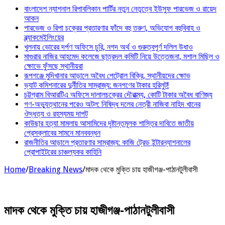
বাংলাদেশ ন্যাশনাল রিপাবলিকান পার্টির নতুন নেতৃত্বে ইউসুফ পারভেজ ও রায়েদ
আকন
পারভেজ ও রিপা চক্রের প্রতারণার ফাঁদে বহু তরুণ, অভিযোগ বহুবিবাহ ও
ব্ল্যাকমেইলিংয়ের
খুলনায় ভোরের দর্পণ অফিসে চুরি, নগদ অর্থ ও গুরুত্বপূর্ণ দলিল উধাও
মাগুরার নাজির আহমেদ কলেজে ছাত্রদল কমিটি নিয়ে উত্তেজনা, মশাল মিছিল ও
ক্ষোভে ফুঁসছে স্থানীয়রা
রূপগঞ্জে মুদিখানার আড়ালে অবৈধ পেট্রোল বিক্রি, স্থানীয়দের ক্ষোভ
ভ্যাট কমিশনারের দুর্নীতির সাম্রাজ্য: জনগণের টাকার হরিলুট!
চট্টগ্রাম বিআরটিএ অফিসে দালালচক্রের দৌরাত্ম্য, কোটি টাকার অবৈধ বাণিজ্য
গণ-অভ্যুত্থানের পরেও অটল: নিষিদ্ধ দলের নেত্রী নাজিবা নাহিদ খানের
ঔদ্ধত্য ও রহস্যময় দাপট
কাউছার হত্যা মামলায় আসামিদের দৃষ্টান্তমূলক শাস্তির দাবিতে জাতীয়
প্রেসক্লাবের সামনে মানববন্ধন
রাজনীতির আড়ালে প্রতারণার সাম্রাজ্য: কাজি ট্রেড ইন্টারন্যাশনালের
প্রোপাইটরের চাঞ্চল্যকর কাহিনি
Home
/
Breaking News
/
মাদক থেকে মুক্তি চায় হাজীগঞ্জ-পাঠানটুলীবাসী
মাদক থেকে মুক্তি চায় হাজীগঞ্জ-পাঠানটুলীবাসী