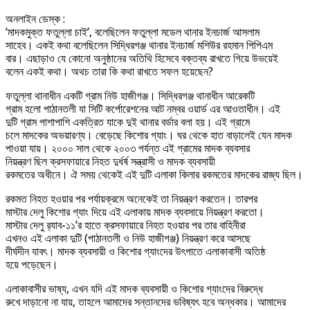
অনলাইন ডেস্ক :
‘মাদকমুক্ত ফতুল্লা চাই’, বলেছিলেন ফতুল্লা মডেল থানার ইনচার্জ আসলাম
সাহেব। একই কথা বলেছিলেন সিদ্ধিরগঞ্জ থানার ইনচার্জ মশিউর রহমান পিপিএম
বার। এছাড়াও যে কোনো অনুষ্ঠানের অতিথি হিসেবে বক্তব্য রাখতে গিয়ে উভয়েই
বলেন একই কথা। অথচ তারা কি কথা রাখতে সফল হয়েছেন?
ফতুল্লা থানাধীন একটি গ্রাম নিউ হাজীগঞ্জ। সিদ্ধিরগঞ্জ থানাধীন আরেকটি
গ্রাম হলো পাঠানতলী যা সিটি কর্পোরেশনের আট নম্বর ওয়ার্ড এর আওতাধীন। এই
দুটি গ্রাম পাশাপাশি একত্রিত যাকে দুই থানার বর্ডার বলা হয়। এই গ্রামে
চলে মাদকের অভয়ারণ্য। বেড়েছে কিশোর গ্যাং। ঘর থেকে হাত বাড়ালেই যেন মাদক
পাওয়া যায়। ২০০০ সাল থেকে ২০০৩ পর্যন্ত এই গ্রামের মাদক ব্যবসার
নিয়ন্ত্রণ ছিল ক্রসফায়ারে নিহত দুর্ধর্ষ সন্ত্রাসী ও মাদক ব্যবসায়ী
রকমতের অধীনে। ঐ সময় থেকেই এই দুটি এলাকা কিলার রকমতের মাদকের রাজ্য ছিল।
রকমত নিহত হওয়ার পর পর্যায়ক্রমে অনেকেই তা নিয়ন্ত্রণ করতেন। তারপর
মাস্টার দেলু কিশোর গ্যাং দিয়ে এই এলাকায় মাদক ব্যবসায়ে নিয়ন্ত্রণ করতো।
মাস্টার দেলু র‌্যাব-১১’র হাতে ক্রসফায়ারে নিহত হওয়ার পর তার বাহিনীরা
এখনও এই এলাকা দুটি (পাঠানতলী ও নিউ হাজীগঞ্জ) নিয়ন্ত্রণ করে আসছে
দীর্ঘদীন যাবৎ। মাদক ব্যবসায়ী ও কিশোর গ্যাংদের উৎপাতে এলাকাবাসী অতিষ্ঠ
হয়ে পড়েছেন।
এলাকাবাসীর ভাষ্য, এখন যদি এই মাদক ব্যবসায়ী ও কিশোর গ্যাংদের বিরুদ্ধে
রুখে দাড়ানো না যায়, তাহলে আমাদের সন্তানদের ভবিষ্যৎ হবে অন্ধকার। আমাদের