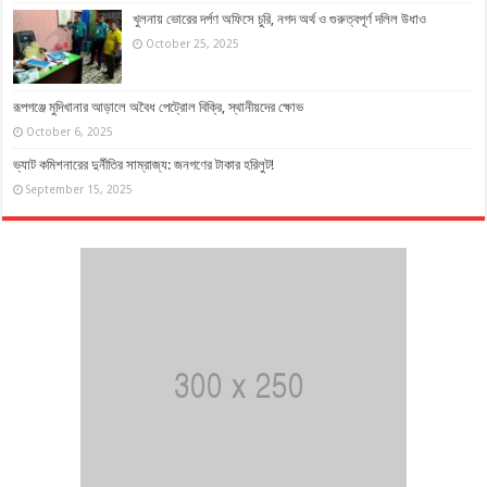
খুলনায় ভোরের দর্পণ অফিসে চুরি, নগদ অর্থ ও গুরুত্বপূর্ণ দলিল উধাও
October 25, 2025
রূপগঞ্জে মুদিখানার আড়ালে অবৈধ পেট্রোল বিক্রি, স্থানীয়দের ক্ষোভ
October 6, 2025
ভ্যাট কমিশনারের দুর্নীতির সাম্রাজ্য: জনগণের টাকার হরিলুট!
September 15, 2025