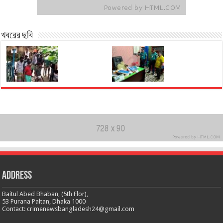
খবরের ছবি
Address
Baitul Abed Bhaban, (5th Flor),
53 Purana Paltan, Dhaka 1000
Contact: crimenewsbangladesh24@gmail.com