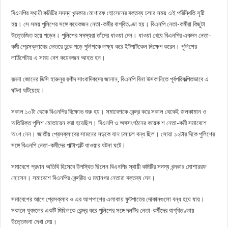
বিএনপির স্থায়ী কমিটির সদস্য খন্দকার মোশারফ হোসেনের বক্তব্য চলার সময় এই পরিস্থিতি সৃষ্টি
হয়। সে সময় পুলিশের সঙ্গে কয়েকজন নেতা-কর্মীর বাগ্‌বিতণ্ডা হয়। বিএনপি নেতা-কর্মীরা কিছুটা
উত্তেজিত হয়ে পড়েন। পুলিশের সদস্যরা তাঁদের ধাওয়া দেন। ধাওয়া খেয়ে বিএনপির একদল নেতা-
কর্মী প্রেসক্লাবের ভেতরে ঢুকে পড়ে পুলিশকে লক্ষ্য করে ইটপাটকেল নিক্ষেপ করেন। পুলিশের
লাঠিপেটায় এ সময় বেশ কয়েকজন আহত হন।
রমনা জোনের ডিসি হারুনুর রশীদ সাংবাদিকদের জানান, বিএনপি বিনা উসকানিতে পূর্বপরিকল্পিতভাবে এ
ঘটনা ঘটিয়েছে।
সকাল ১০টা থেকে বিএনপির বিক্ষোভ শুরু হয়। সমাবেশকে কেন্দ্র করে সকাল থেকেই জলকামান ও
অতিরিক্ত পুলিশ মোতায়েন করা হয়েছিল। বিএনপি ও অঙ্গসংগঠনের কয়েক শ নেতা-কর্মী সমাবেশে
অংশ নেন। জাতীয় প্রেসক্লাবের সামনের সড়কে যান চলাচল বন্ধ ছিল। সোয়া ১২টার দিকে পুলিশের
সঙ্গে বিএনপি নেতা-কর্মীদের পাল্টাপাল্টি ধাওয়ার ঘটনা ঘটে।
সমাবেশে প্রধান অতিথি হিসেবে উপস্থিত ছিলেন বিএনপির স্থায়ী কমিটির সদস্য খন্দকার মোশাররফ
হোসেন। সমাবেশে বিএনপির কেন্দ্রীয় ও মহানগর নেতারা বক্তব্য দেন।
সমাবেশের আগে প্রেসক্লাব ও এর আশপাশের এলাকায় ফুটপাতের দোকানগুলো বন্ধ হয়ে যায়।
সকালে যুবদলের একটি মিছিলকে কেন্দ্র করে পুলিশের সঙ্গে দলটির নেতা-কর্মীদের বাগ্‌বিতণ্ডায়
উত্তেজনা দেখা দেয়।