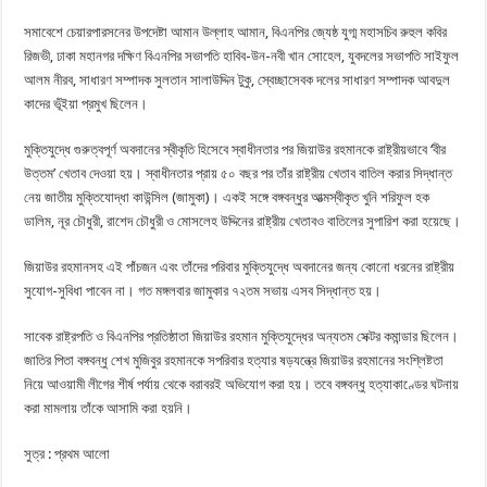
সমাবেশে চেয়ারপারসনের উপদেষ্টা আমান উল্লাহ আমান, বিএনপির জ্যেষ্ঠ যুগ্ম মহাসচিব রুহুল কবির
রিজভী, ঢাকা মহানগর দক্ষিণ বিএনপির সভাপতি হাবিব-উন-নবী খান সোহেল, যুবদলের সভাপতি সাইফুল
আলম নীরব, সাধারণ সম্পাদক সুলতান সালাউদ্দিন টুকু, স্বেচ্ছাসেবক দলের সাধারণ সম্পাদক আবদুল
কাদের ভূঁইয়া প্রমুখ ছিলেন।
মুক্তিযুদ্ধে গুরুত্বপূর্ণ অবদানের স্বীকৃতি হিসেবে স্বাধীনতার পর জিয়াউর রহমানকে রাষ্ট্রীয়ভাবে ‘বীর
উত্তম’ খেতাব দেওয়া হয়। স্বাধীনতার প্রায় ৫০ বছর পর তাঁর রাষ্ট্রীয় খেতাব বাতিল করার সিদ্ধান্ত
নেয় জাতীয় মুক্তিযোদ্ধা কাউন্সিল (জামুকা)। একই সঙ্গে বঙ্গবন্ধুর আত্মস্বীকৃত খুনি শরিফুল হক
ডালিম, নূর চৌধুরী, রাশেদ চৌধুরী ও মোসলেহ উদ্দিনের রাষ্ট্রীয় খেতাবও বাতিলের সুপারিশ করা হয়েছে।
জিয়াউর রহমানসহ এই পাঁচজন এবং তাঁদের পরিবার মুক্তিযুদ্ধে অবদানের জন্য কোনো ধরনের রাষ্ট্রীয়
সুযোগ-সুবিধা পাবেন না। গত মঙ্গলবার জামুকার ৭২তম সভায় এসব সিদ্ধান্ত হয়।
সাবেক রাষ্ট্রপতি ও বিএনপির প্রতিষ্ঠাতা জিয়াউর রহমান মুক্তিযুদ্ধের অন্যতম সেক্টর কমান্ডার ছিলেন।
জাতির পিতা বঙ্গবন্ধু শেখ মুজিবুর রহমানকে সপরিবার হত্যার ষড়যন্ত্রে জিয়াউর রহমানের সংশ্লিষ্টতা
নিয়ে আওয়ামী লীগের শীর্ষ পর্যায় থেকে বরাবরই অভিযোগ করা হয়। তবে বঙ্গবন্ধু হত্যাকাণ্ডের ঘটনায়
করা মামলায় তাঁকে আসামি করা হয়নি।
সুত্র : প্রথম আলো