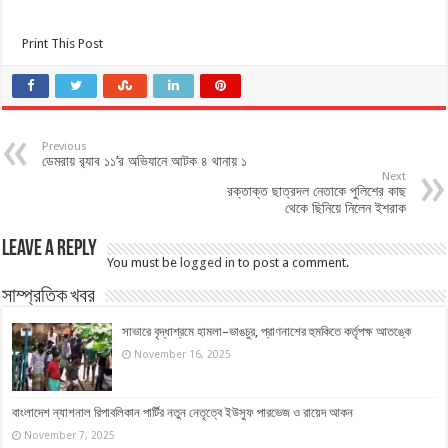
Print This Post
Previous
ডেমরায় র‌্যাব ১১’র অভিযানে আটক ৪ থানায় ১
Next
রক্তাক্ত ছাত্রদল নেতাকে পুলিশের কাছ
থেকে ছিনিয়ে নিলেন ইশরাক
Leave a Reply
You must be
logged in
to post a comment.
সাম্প্রতিক খবর
সাভারে বৃদ্ধাশ্রমে হামলা–ভাঙচুর, প্রাণনাশের হুমকিতে কর্তৃপক্ষ আতঙ্কে
November 16, 2025
বাংলাদেশ ন্যাশনাল রিপাবলিকান পার্টির নতুন নেতৃত্বে ইউসুফ পারভেজ ও রায়েদ আকন
November 7, 2025