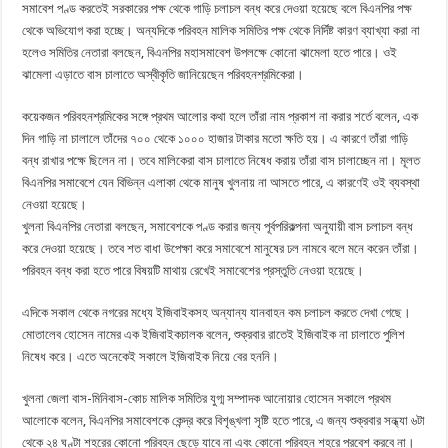
সমাবেশ পণ্ড করতেই সরকারের পক্ষ থেকে গাড়ি চলাচল বন্ধ করে দেওয়া হয়েছে বলে বিএনপির পক্ষ
থেকে অভিযোগ করা হচ্ছে। অন্যদিকে পরিবহন মালিক সমিতির পক্ষ থেকে নির্দিষ্ট কারণ ব্যাখ্যা করা না
হলেও সমিতির নেতারা বলছেন, বিএনপির মহাসমাবেশ উপলক্ষে কোনো ঝামেলা হতে পারে। ওই
ঝামেলা এড়াতে বাস চালাতে অস্বীকৃতি জানিয়েছেন পরিবহনশ্রমিকেরা।
কয়েকজন পরিবহনশ্রমিকের সঙ্গে প্রথম আলোর কথা হলে তাঁরা নাম প্রকাশ না করার শর্তে বলেন, এক
দিন গাড়ি না চালালে তাঁদের ৭০০ থেকে ১০০০ হাজার টাকার মতো ক্ষতি হয়। এ কারণে তাঁরা গাড়ি
বন্ধ রাখার পক্ষে ছিলেন না। তবে মালিকেরা বাস চালাতে নিষেধ করায় তাঁরা বাস চালাচ্ছেন না। মূলত
বিএনপির সমাবেশে যেন বিভিন্ন এলাকা থেকে মানুষ খুলনায় না আসতে পারে, এ কারণেই ওই ব্যবস্থা
নেওয়া হয়েছে।
খুলনা বিএনপির নেতারা বলছেন, সমাবেশকে পণ্ড করার জন্য পূর্বপরিকল্পনা অনুযায়ী বাস চলাচল বন্ধ
করে দেওয়া হয়েছে। তবে শত বাধা উপেক্ষা করে সমাবেশে মানুষের ঢল নামবে বলে মনে করেন তাঁরা।
পরিবহন বন্ধ করা হতে পারে বিষয়টি মাথায় রেখেই সমাবেশের প্রস্তুতি নেওয়া হয়েছে।
এদিকে সকাল থেকে নগরের মধ্যে ইজিবাইকসহ অন্যান্য যানবাহন কম চলাচল করতে দেখা গেছে।
মোতালেব হোসেন নামের এক ইজিবাইকচালক বলেন, শুক্রবার রাতেই ইজিবাইক না চালাতে পুলিশ
নিষেধ করে। এতে অনেকেই সকালে ইজিবাইক নিয়ে বের হননি।
খুলনা জেলা বাস-মিনিবাস-কোচ মালিক সমিতির যুগ্ম সম্পাদক আনোয়ার হোসেন সকালে প্রথম
আলোকে বলেন, বিএনপির সমাবেশকে কেন্দ্র করে বিশৃঙ্খলা সৃষ্টি হতে পারে, এ জন্য শুক্রবার সন্ধ্যা ৬টা
থেকে ২৪ ঘণ্টা শহরের কোনো পরিবহন ছেড়ে যাবে না এবং কোনো পরিবহন শহরে প্রবেশ করবে না।