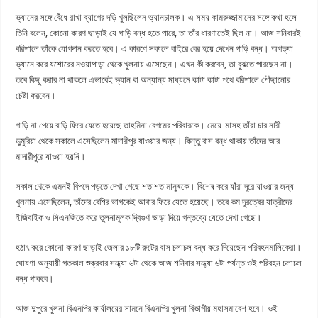
ভ্যানের সঙ্গে বেঁধে রাখা ব্যাগের দড়ি খুলছিলেন ভ্যানচালক। এ সময় কামরুজ্জামানের সঙ্গে কথা হলে
তিনি বলেন, কোনো কারণ ছাড়াই যে গাড়ি বন্ধ হতে পারে, তা তাঁর ধারণাতেই ছিল না। আজ শনিবারই
বরিশালে তাঁকে যোগদান করতে হবে। এ কারণে সকালে বাইরে বের হয়ে দেখেন গাড়ি বন্ধ। অগত্যা
ভ্যানে করে যশোরের নওয়াপাড়া থেকে খুলনায় এসেছেন। এখন কী করবেন, তা বুঝতে পারছেন না।
তবে কিছু করার না থাকলে এভাবেই ভ্যান বা অন্যান্য মাধ্যমে কাটা কাটা পথে বরিশালে পৌঁছানোর
চেষ্টা করবেন।
গাড়ি না পেয়ে বাড়ি ফিরে যেতে হয়েছে তাহমিনা বেগমের পরিবারকে। মেয়ে-মাসহ তাঁরা চার নারী
ডুমুরিয়া থেকে সকালে এসেছিলেন মাদারীপুর যাওয়ার জন্য। কিন্তু বাস বন্ধ থাকায় তাঁদের আর
মাদারীপুরে যাওয়া হয়নি।
সকাল থেকে এমনই বিপদে পড়তে দেখা গেছে শত শত মানুষকে। বিশেষ করে যাঁরা দূরে যাওয়ার জন্য
খুলনায় এসেছিলেন, তাঁদের বেশির ভাগকেই আবার ফিরে যেতে হয়েছে। তবে কম দূরত্বের যাত্রীদের
ইজিবাইক ও সিএনজিতে করে তুলনামূলক দ্বিগুণ ভাড়া দিয়ে গন্তব্যে যেতে দেখা গেছে।
হঠাৎ করে কোনো কারণ ছাড়াই জেলার ১৮টি রুটের বাস চলাচল বন্ধ করে দিয়েছেন পরিবহনমালিকেরা।
ঘোষণা অনুযায়ী গতকাল শুক্রবার সন্ধ্যা ৬টা থেকে আজ শনিবার সন্ধ্যা ৬টা পর্যন্ত ওই পরিবহন চলাচল
বন্ধ থাকবে।
আজ দুপুরে খুলনা বিএনপির কার্যালয়ের সামনে বিএনপির খুলনা বিভাগীয় মহাসমাবেশ হবে। ওই