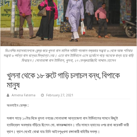
বিএনপির মহাসমাবেশকে কেন্দ্র করে খুলনা বাস মালিক সমিতি গতকাল শুক্রবার সন্ধ্যা ৬ থেকে আজ শনিবার
সন্ধ্যা ৬ পর্যন্ত বাস বন্ধের সিদ্ধান্ত নেয়। এতে বাস টার্মিনালে এসে দুর্ভোগে পড়ে অনেকে বাধ্য হয়ে বাড়ি
ফিরছেন। সোনাডাঙ্গা বাস টার্মিনাল, খুলনা, ২৭ ফেব্রুয়ারিছবি: সাদ্দাম হোসেন
খুলনা থেকে ১৮ রুটে গাড়ি চলাচল বন্ধ, বিপাকে
মানুষ
Amena Fatema
February 27, 2021
অনলাইন ডেস্ক :
সকাল সাড়ে ১০টার দিকে খুলনা নগরের সোনাডাঙ্গা আন্তজেলা বাস টার্মিনালের সামনে কিছুটা
হতবিহব্বল অবস্থায় দাঁড়িয়ে ছিলেন মো. কামরুজ্জামান। তাঁর সামনে ভ্যানের ওপর রাখা কয়েকটি ভারী
ব্যাগ। ব্যাগ দেখেই বোঝা যায় তিনি আইনশৃঙ্খলা রক্ষাকারী বাহিনীর সদস্য।