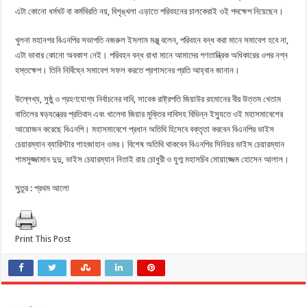
এটা কোনো ধর্মঘট বা কর্মবিরতি নয়, বিশৃঙ্খলা এড়াতে পরিবহনের চালকেরাই ওই পদক্ষেপ নিয়েছেন।
খুলনা মহানগর বিএনপির সভাপতি নজরুল ইসলাম মঞ্জু বলেন, পরিবহন বন্ধ করা মানে সমাবেশ হবে না,
এটা ভাবার কোনো অবকাশ নেই। পরিবহন বন্ধ রাখা মানে আমাদের গণতান্ত্রিক অধিকারের ওপর নগ্ন
হস্তক্ষেপ। তিনি নির্বিঘ্নে সমাবেশ সফল করতে প্রশাসনের প্রতি আহ্বান জানান।
উল্লেখ্য, সুষ্ঠু ও গ্রহণযোগ্য নির্বাচনের দাবি, সাবেক রাষ্ট্রপতি জিয়াউর রহমানের বীর উত্তম খেতাম
বাতিলের ষড়যন্ত্রের প্রতিবাদ এবং খালেদা জিয়ার মুক্তির দাবিসহ বিভিন্ন ইস্যুতে ওই মহাসমাবেশের
আয়োজন করেছে বিএনপি। মহাসমাবেশে প্রধান অতিথি হিসেবে বক্তৃতা করবেন বিএনপির ভাইস
চেয়ারম্যান ব্যারিস্টার শাহজাহান ওমর। বিশেষ অতিথি থাকবেন বিএনপির সিনিয়র ভাইস চেয়ারম্যান
শামসুজ্জামান দুদু, ভাইস চেয়ারম্যান নিতাই রায় চোধুরী ও যুগ্ম মহাসচিব মোয়াজ্জেম হোসেন আলাল।
সুত্র্র : প্রথম আলো
Print This Post