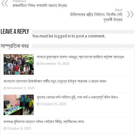
Previous
রাজধানীতে শিশুর গলাকাটা মরদেহ উদ্ধার
Next
চিকিৎসকের স্ত্রীর নির্যাতন: নিখোঁজ সেই
গৃহকর্মী উদ্ধার
Leave a Reply
You must be
logged in
to post a comment.
সাম্প্রতিক খবর
সাভারে বৃদ্ধাশ্রমে হামলা–ভাঙচুর, প্রাণনাশের হুমকিতে কর্তৃপক্ষ আতঙ্কে
November 16, 2025
বাংলাদেশ ন্যাশনাল রিপাবলিকান পার্টির নতুন নেতৃত্বে ইউসুফ পারভেজ ও রায়েদ আকন
November 7, 2025
খুলনায় ভোরের দর্পণ অফিসে চুরি, নগদ অর্থ ও গুরুত্বপূর্ণ দলিল উধাও
October 25, 2025
রূপগঞ্জে মুদিখানার আড়ালে অবৈধ পেট্রোল বিক্রি, স্থানীয়দের ক্ষোভ
October 6, 2025