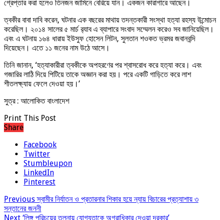
গ্রেপ্তার করা হলেও তিনজন জামিনে বেরিয়ে যান। একজন কারাগারে আছেন।
ত্বকীর বাবা দাবি করেন, ঘটনার এক বছরের মাথায় তদন্তকারী সংস্থা হত্যা রহস্য উন্মোচন
করেছিল। ২০১৪ সালের ৫ মার্চ র‍্যাব এ ব্যাপারে সংবাদ সম্মেলন করেও সব জানিয়েছিল।
এবং এ ঘটনায় ১৬৪ ধারায় ইউসুফ হোসেন লিটন, সুলতান শওকত ভ্রমর জবানবন্দি
দিয়েছেন। এতে ১১ জনের নাম উঠে আসে।
তিনি জানান, ‘হত্যাকারীরা ত্বকীকে অপহরণের পর শ্বাসরোধ করে হত্যা করে। এবং
গজারির লাঠি দিয়ে পিটিয়ে তাকে অজ্ঞান করা হয়। পরে একটি গাড়িতে করে লাশ
শীতলক্ষ্যায় ফেলে দেওয়া হয়।’
সুত্র : আলোকিত বাংলাদেশ
Print This Post
Share
Facebook
Twitter
Stumbleupon
LinkedIn
Pinterest
Previous
স্বামীর নির্যাতন ও প্রতারনার শিকার হয়ে ন্যায় বিচারের প্রত্যাশায় ৩
সন্তানের জননী
Next
‘লিঙ্গ পরিচয়ের তুলনায় যোগ্যতাকে অগ্রাধিকার দেওয়া দরকার’