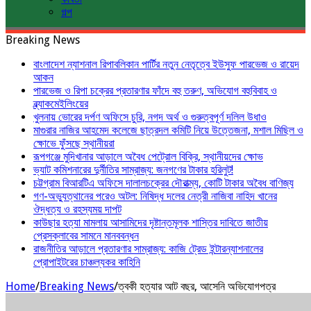
গল্প
Breaking News
বাংলাদেশ ন্যাশনাল রিপাবলিকান পার্টির নতুন নেতৃত্বে ইউসুফ পারভেজ ও রায়েদ
আকন
পারভেজ ও রিপা চক্রের প্রতারণার ফাঁদে বহু তরুণ, অভিযোগ বহুবিবাহ ও
ব্ল্যাকমেইলিংয়ের
খুলনায় ভোরের দর্পণ অফিসে চুরি, নগদ অর্থ ও গুরুত্বপূর্ণ দলিল উধাও
মাগুরার নাজির আহমেদ কলেজে ছাত্রদল কমিটি নিয়ে উত্তেজনা, মশাল মিছিল ও
ক্ষোভে ফুঁসছে স্থানীয়রা
রূপগঞ্জে মুদিখানার আড়ালে অবৈধ পেট্রোল বিক্রি, স্থানীয়দের ক্ষোভ
ভ্যাট কমিশনারের দুর্নীতির সাম্রাজ্য: জনগণের টাকার হরিলুট!
চট্টগ্রাম বিআরটিএ অফিসে দালালচক্রের দৌরাত্ম্য, কোটি টাকার অবৈধ বাণিজ্য
গণ-অভ্যুত্থানের পরেও অটল: নিষিদ্ধ দলের নেত্রী নাজিবা নাহিদ খানের
ঔদ্ধত্য ও রহস্যময় দাপট
কাউছার হত্যা মামলায় আসামিদের দৃষ্টান্তমূলক শাস্তির দাবিতে জাতীয়
প্রেসক্লাবের সামনে মানববন্ধন
রাজনীতির আড়ালে প্রতারণার সাম্রাজ্য: কাজি ট্রেড ইন্টারন্যাশনালের
প্রোপাইটরের চাঞ্চল্যকর কাহিনি
Home
/
Breaking News
/
ত্বকী হত্যার আট বছর, আসেনি অভিযোগপত্র