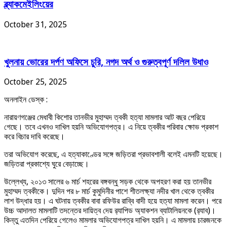
ব্ল্যাকমেইলিংয়ের
October 31, 2025
খুলনায় ভোরের দর্পণ অফিসে চুরি, নগদ অর্থ ও গুরুত্বপূর্ণ দলিল উধাও
October 25, 2025
অনলাইন ডেস্ক :
নারায়ণগঞ্জের মেধাবী কিশোর তানভীর মুহাম্মদ ত্বকী হত্যা মামলার আট বছর পেরিয়ে
গেছে। তবে এখনও দাখিল হয়নি অভিযোগপত্র। এ নিয়ে ত্বকীর পরিবার ক্ষোভ প্রকাশ
করে বিচার দাবি করেছে।
তরা অভিযোগ করেছে, এ হত্যাকাণ্ডের সঙ্গে জড়িতরা প্রভাবশালী বলেই এমনটি হয়েছে।
জড়িতরা প্রকাশ্যে ঘুরে বেড়াচ্ছে।
উল্লেখ্য, ২০১৩ সালের ৬ মার্চ শহরের বঙ্গবন্ধু সড়ক থেকে অপহরণ করা হয় তানভীর
মুহাম্মদ ত্বকীকে। দুদিন পর ৮ মার্চ কুমুদিনীর পাশে শীতলক্ষ্যা নদীর খাল থেকে ত্বকীর
লাশ উদ্ধার হয়। এ ঘটনায় ত্বকীর বাবা রফিউর রাব্বি বাদী হয়ে হত্যা মামলা করেন। পরে
উচ্চ আদালত মামলাটি তদন্তের দায়িত্ব দেয় র‍্যাপিড অ্যাকশন ব্যাটালিয়নকে (র‍্যাব)।
কিন্তু এতদিন পেরিয়ে গেলেও মামলার অভিযোগপত্র দাখিল হয়নি। এ মামলায় চারজনকে