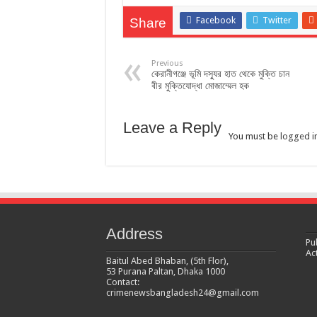
Facebook
Twitter
Share
Previous
কেরানীগঞ্জে ভূমি দস্যুর হাত থেকে মুক্তি চান
বীর মুক্তিযোদ্ধা মোজাম্মেল হক
Leave a Reply
You must be
logged i
Address
Pu
Ac
Baitul Abed Bhaban, (5th Flor),
53 Purana Paltan, Dhaka 1000
Contact:
crimenewsbangladesh24@gmail.com