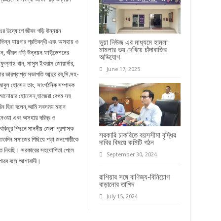
এর উদ্যোগে জীবন গড়ি উন্নয়ন
ভিন্ন যায়গার প্রতিবন্ধী এবং অসহায় ও
ভুয়া নিউজ এর মাধ্যমে হামলা
মামলার ভয় দেখিয়ে চাঁদাবাজির
ন, জীবন গড়ি উন্নয়ন ফাউন্ডেশনের
অভিযোগ
ুল্লাহ খান, মাসুম ইকরাম জোয়ার্দার,
June 17, 2025
ার ভারপ্রাপ্ত সভাপতি আব্দুর রব,সি.সহ-
 আবুল হোসেন তাং, সাংগঠনিক সম্পাদক
ন,আনোয়ার হোসেেন,হাজেরা বেগম সহ
সরিন হিরা বলেন,আমি সবসময় মহান
েওয়া এবং অসহায় দরিদ্র ও
সবকিছুর পিছনে মাননীয় জেলা প্রশাসক
সরকারি চাকরিতে বয়সসীমা বৃদ্ধির
দিন সমাজের পিছিয়ে পড়া জনগোষ্ঠীকে
দাবির বিষয়ে কমিটি গঠন
াতে নিয়ছি। সরকারের সহযোগিতা পেলে
September 30, 2024
 পারব বলে আশাবাদী।
রাশিয়ার সঙ্গে বাণিজ্য-বিনিয়োগ
বাড়ানোর তাগিদ
July 15, 2024