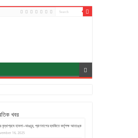
্রতিক খবর
 বৃদ্ধাশ্রমে হামলা–ভাঙচুর, প্রাণনাশের হুমকিতে কর্তৃপক্ষ আতঙ্কে
vember 16, 2025