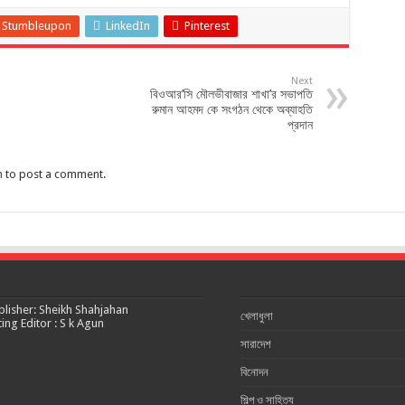
Stumbleupon
LinkedIn
Pinterest
Next
বিওআর’সি মৌলভীবাজার শাখা’র সভাপতি
রুমান আহমদ কে সংগঠন থেকে অব্যাহতি
প্রদান
n
to post a comment.
blisher: Sheikh Shahjahan
খেলাধুলা
ting Editor : S k Agun
সারাদেশ
বিনোদন
শিল্প ও সাহিত্য