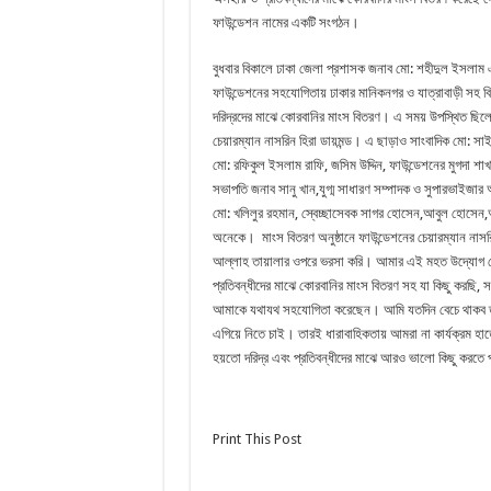
ফাউন্ডেশন নামের একটি সংগঠন।
বুধবার বিকালে ঢাকা জেলা প্রশাসক জনাব মো: শহীদুল ইসলাম 
ফাউন্ডেশনের সহযোগিতায় ঢাকার মানিকনগর ও যাত্রাবাড়ী সহ বি
দরিদ্রদের মাঝে কোরবানির মাংস বিতরণ। এ সময় উপস্থিত ছিলে
চেয়ারম্যান নাসরিন হিরা ডায়মন্ড। এ ছাড়াও সাংবাদিক মো: সাইফ
মো: রফিকুল ইসলাম রাফি, জসিম উদ্দিন, ফাউন্ডেশনের মুগদা শাখ
সভাপতি জনাব সানু খান,যুগ্ম সাধারণ সম্পাদক ও সুপারভাইজার
মো: খলিলুর রহমান, স্বেচ্ছাসেবক সাগর হোসেন,আবুল হোসে
অনেকে।
মাংস বিতরণ অনুষ্ঠানে ফাউন্ডেশনের চেয়ারম্যান না
আল্লাহ তায়ালার ওপরে ভরসা করি। আমার এই মহত উদ্যোগ ন
প্রতিবন্ধীদের মাঝে কোরবানির মাংস বিতরণ সহ যা কিছু করছি, 
আমাকে যথাযথ সহযোগিতা করেছেন। আমি যতদিন বেচে থাকব তত
এগিয়ে নিতে চাই। তারই ধারাবাহিকতায় আমরা না কার্যক্রম হ
হয়তো দরিদ্র এবং প্রতিবন্ধীদের মাঝে আরও ভালো কিছু করতে
Print This Post