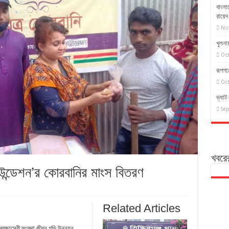
বাংলা
রায়ে
No
খুলনায়
Oct
রূপগঞ
Oct
ভ্যাট 
Sep
খবরে
উন্ডেশন’র কোরবানির মাংস বিতরণ
Related Articles
েচ্ছাসেবী সংস্থা জীবন গড়ি উন্নয়ন