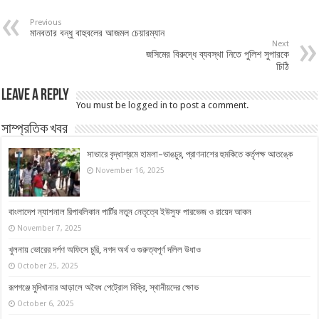
Previous
মানবতার বন্ধু বাহুবলের আজমল চেয়ারম্যান
Next
জসিমের বিরুদ্ধে ব্যবস্থা নিতে পুলিশ সুপারকে
চিঠি
Leave a Reply
You must be
logged in
to post a comment.
সাম্প্রতিক খবর
সাভারে বৃদ্ধাশ্রমে হামলা–ভাঙচুর, প্রাণনাশের হুমকিতে কর্তৃপক্ষ আতঙ্কে
November 16, 2025
বাংলাদেশ ন্যাশনাল রিপাবলিকান পার্টির নতুন নেতৃত্বে ইউসুফ পারভেজ ও রায়েদ আকন
November 7, 2025
খুলনায় ভোরের দর্পণ অফিসে চুরি, নগদ অর্থ ও গুরুত্বপূর্ণ দলিল উধাও
October 25, 2025
রূপগঞ্জে মুদিখানার আড়ালে অবৈধ পেট্রোল বিক্রি, স্থানীয়দের ক্ষোভ
October 6, 2025