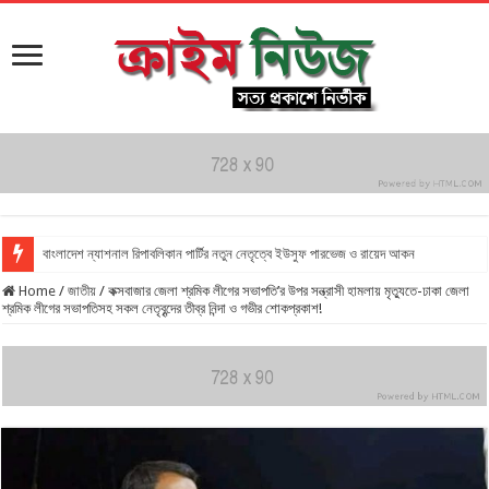
বাংলাদেশ ন্যাশনাল রিপাবলিকান পার্টির নতুন নেতৃত্বে ইউসুফ পারভেজ ও রায়েদ আকন
Home
/
জাতীয়
/
কক্সবাজার জেলা শ্রমিক লীগের সভাপতি’র উপর সন্ত্রাসী হামলায় মৃত্যুতে-ঢাকা জেলা
শ্রমিক লীগের সভাপতিসহ সকল নেতৃবৃন্দের তীব্র নিন্দা ও গভীর শোকপ্রকাশ!