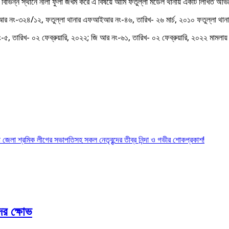
র বিভিন্ন স্থানে নীলা ফুলা জখম করে এ বিষয়ে আমি ফতুল্লা মডেল থানায় একটি লিখিত অভ
ি আর নং-৩২৪/১২, ফতুল্লা থানার এফআইআর নং-৪৬, তারিখ- ২৬ মার্চ, ২০১০ ফতুল্লা থ
, তারিখ- ০২ ফেব্রুয়ারি, ২০২২; জি আর নং-৬১, তারিখ- ০২ ফেব্রুয়ারি, ২০২২ মামলায়
া জেলা শ্রমিক লীগের সভাপতিসহ সকল নেতৃবৃন্দের তীব্র নিন্দা ও গভীর শোকপ্রকাশ!
ের ক্ষোভ