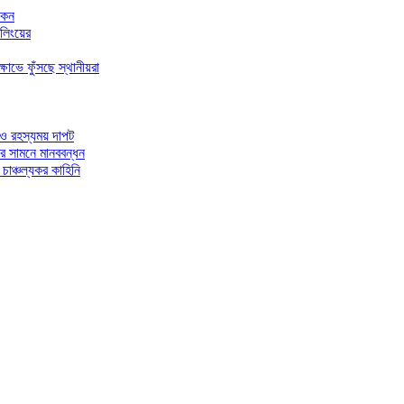
আকন
ইলিংয়ের
োভে ফুঁসছে স্থানীয়রা
 ও রহস্যময় দাপট
ের সামনে মানববন্ধন
চাঞ্চল্যকর কাহিনি