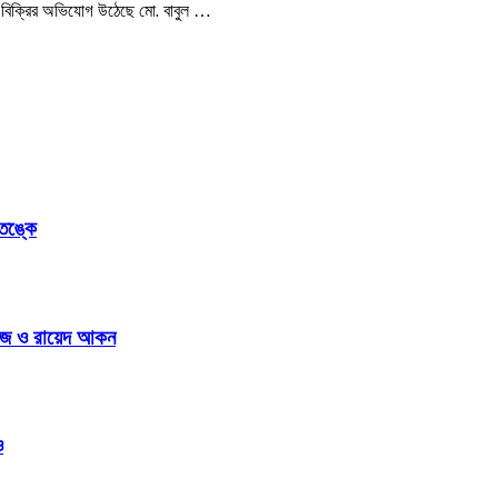
োল বিক্রির অভিযোগ উঠেছে মো. বাবুল …
আতঙ্কে
রভেজ ও রায়েদ আকন
ও