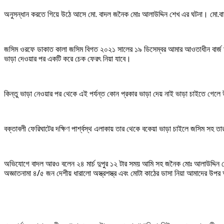
অনুসন্ধান করতে গিয়ে উঠে আসে মো. বাদল জনৈক মোঃ আলাউদ্দিন শেখ এর ঘটনা। মো.বাদল 
জসিম ওরফে ডাকাত কালা জসিম বিগত ২০২১ সালের ১৯ ডিসেম্বর আমার আওতাধীন বার্জ মাসিক 
ভাড়া দেওয়ার পর একটি করে চেক ফেরৎ নিয়া যাবে।
কিন্তু ভাড়া নেওয়ার পর থেকে এই পর্যন্ত কোন প্রকার ভাড়া দেয় নাই ভাড়া চাইতে গেলে 
বক্তাবলী ফেরিঘাটের দক্ষিণ পার্শ্বস্থ এলাকায় তার থেকে বকেয়া ভাড়া চাইলে জসিম স
অভিযোগে বাদল আরও বলেন ২৪ মার্চ দুপুর ১২ টার সময় আমি সহ জনৈক মোঃ আলাউদ্দিন শে
অজ্ঞাতনামা ৪/৫ জন দেশীয় ধারালো অস্ত্রশস্ত্র এবং মোটা কাঠের ডাসা নিয়া আমাদের উপর 