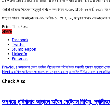
এক পর্যায়ে আমার অধীনে থাকা একজন ষ্টাফ কে এলো পাথারি মারপিট করে এবং তার শরীরে
এছাড়া জসিমের বিরুদ্ধে ফতুল্লা থানার এফআইআর নং-১০, তারিখ- ২৬ মার্চ, ২০১২; জ
ফতুল্লা থানার এফআইআর নং-৩৬, তারিখ- ১৮ মে, ২০১০, ফতুল্লা থানার এফআইআর নং-৫
Print This Post
Share
Facebook
Twitter
Stumbleupon
LinkedIn
Pinterest
Previous
কক্সবাজার জেলা শ্রমিক লীগের সভাপতি’র উপর সন্ত্রাসী হামলায় মৃত্যুতে-ঢাক
Next
একাধিক অভিযোগ থাকার পরেও গ্রেফতার হচ্ছেনা জসিম উদ্দিন ওরফে কালা জসিম
Check Also
রূপগঞ্জে মুদিখানার আড়ালে অবৈধ পেট্রোল বিক্রি, স্থানীয়দ