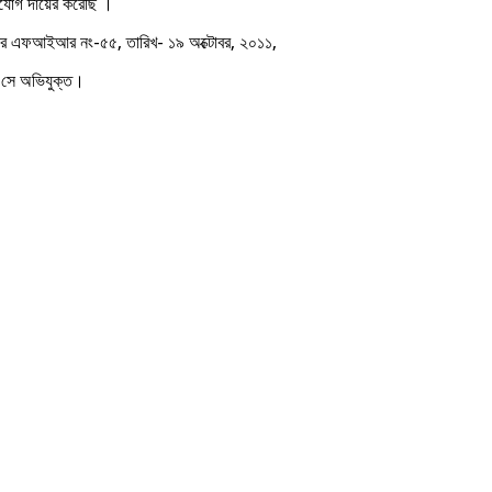
িযোগ দায়ের করেছি ।
ানার এফআইআর নং-৫৫, তারিখ- ১৯ অক্টোবর, ২০১১,
 সে অভিযুক্ত।