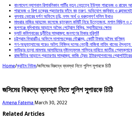
বাংলাদেশ ন্যাশনাল রিপাবলিকান পার্টির নতুন নেতৃত্বে ইউসুফ পারভেজ ও রায়েদ 
পারভেজ ও রিপা চক্রের প্রতারণার ফাঁদে বহু তরুণ, অভিযোগ বহুবিবাহ ও ব্ল্যাকমে
খুলনায় ভোরের দর্পণ অফিসে চুরি, নগদ অর্থ ও গুরুত্বপূর্ণ দলিল উধাও
মাগুরার নাজির আহমেদ কলেজে ছাত্রদল কমিটি নিয়ে উত্তেজনা, মশাল মিছিল ও ক্ষ
রূপগঞ্জে মুদিখানার আড়ালে অবৈধ পেট্রোল বিক্রি, স্থানীয়দের ক্ষোভ
ভ্যাট কমিশনারের দুর্নীতির সাম্রাজ্য: জনগণের টাকার হরিলুট!
চট্টগ্রাম বিআরটিএ অফিসে দালালচক্রের দৌরাত্ম্য, কোটি টাকার অবৈধ বাণিজ্য
গণ-অভ্যুত্থানের পরেও অটল: নিষিদ্ধ দলের নেত্রী নাজিবা নাহিদ খানের ঔদ্ধত্য
কাউছার হত্যা মামলায় আসামিদের দৃষ্টান্তমূলক শাস্তির দাবিতে জাতীয় প্রেসক্লাব
রাজনীতির আড়ালে প্রতারণার সাম্রাজ্য: কাজি ট্রেড ইন্টারন্যাশনালের প্রোপাইটরের 
Home
/
ক্রাইম নিউজ
/
জসিমের বিরুদ্ধে ব্যবস্থা নিতে পুলিশ সুপারকে চিঠি
জসিমের বিরুদ্ধে ব্যবস্থা নিতে পুলিশ সুপারকে চিঠি
Amena Fatema
March 30, 2022
Related Articles