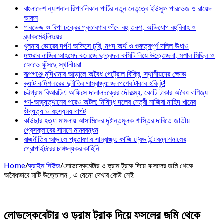
বাংলাদেশ ন্যাশনাল রিপাবলিকান পার্টির নতুন নেতৃত্বে ইউসুফ পারভেজ ও রায়েদ
আকন
পারভেজ ও রিপা চক্রের প্রতারণার ফাঁদে বহু তরুণ, অভিযোগ বহুবিবাহ ও
ব্ল্যাকমেইলিংয়ের
খুলনায় ভোরের দর্পণ অফিসে চুরি, নগদ অর্থ ও গুরুত্বপূর্ণ দলিল উধাও
মাগুরার নাজির আহমেদ কলেজে ছাত্রদল কমিটি নিয়ে উত্তেজনা, মশাল মিছিল ও
ক্ষোভে ফুঁসছে স্থানীয়রা
রূপগঞ্জে মুদিখানার আড়ালে অবৈধ পেট্রোল বিক্রি, স্থানীয়দের ক্ষোভ
ভ্যাট কমিশনারের দুর্নীতির সাম্রাজ্য: জনগণের টাকার হরিলুট!
চট্টগ্রাম বিআরটিএ অফিসে দালালচক্রের দৌরাত্ম্য, কোটি টাকার অবৈধ বাণিজ্য
গণ-অভ্যুত্থানের পরেও অটল: নিষিদ্ধ দলের নেত্রী নাজিবা নাহিদ খানের
ঔদ্ধত্য ও রহস্যময় দাপট
কাউছার হত্যা মামলায় আসামিদের দৃষ্টান্তমূলক শাস্তির দাবিতে জাতীয়
প্রেসক্লাবের সামনে মানববন্ধন
রাজনীতির আড়ালে প্রতারণার সাম্রাজ্য: কাজি ট্রেড ইন্টারন্যাশনালের
প্রোপাইটরের চাঞ্চল্যকর কাহিনি
Home
/
ক্রাইম নিউজ
/
লোডস্কেবেটার ও ড্রাম ট্রাক দিয়ে ফসলের জমি থেকে
অবৈধভাবে মাটি উত্তোলন , এ যেনো দেখার কেউ নেই
লোডস্কেবেটার ও ড্রাম ট্রাক দিয়ে ফসলের জমি থেকে