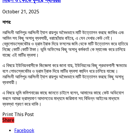
মিছিল ও ক্ষোভে ফুঁসছে স্থানীয়রা
October 21, 2025
সাগর:
নরসিংদী আলিপুর নরসিংদী ট্যাগ রায়পুর অবৈধভাবে মাটি উত্তোলন করছে জাকির এবং
আমিন সহ কিছু অসাধু ব্যবসায়ী, ধরাছোঁয়ার বাইরে, এ যেন দেখার কেউ নেই।
বেকুলোডস্কেবেটার ও ড্রাম ট্রাক দিয়ে ফসলের জমি থেকে মাটি উত্তোলন করে হাতিয়ে
নিচ্ছে কোটি কোটি টাকা। ভূমি অফিসের কিছু অসাধু কর্মকর্তা কে ম্যানেজ করে চালিয়ে
যাচ্ছে এই মাটির ব্যবসা।
এ বিষয়ে ইউনিয়নবাসীকে জিজ্ঞেসা করে জানা যায়, ইউনিয়নের কিছু প্রভাবশালী হ্মমতার
বলে লোডস্কেবেটার ও ড্রাম ট্রাক দিয়ে মাটির ব্যবসা বহুদিন ধরে চালিয়ে যাচ্ছে।
নরসিংদী আলিপুর নরসিংদী ট্যাগ রায়পুর অবৈধভাবে মাটি উত্তোলন করছে কিছু অসাধু
ব্যবসায়ী।
এ বিষয়ে ভূমি কমিশনারের কাছে জানতে চাইলে বলেন, আমাদের কাছে কেউ অভিযোগ
করলে আমরা ভ্রাম্যমাণ আদালতের মাধ্যমে জরিমানা সহ বিভিন্ন আইনের মাধ্যমে
ব্যবস্থা গ্রহণ করে থাকি।
Print This Post
Share
Facebook