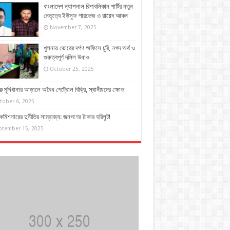
বাংলাদেশ ন্যাশনাল রিপাবলিকান পার্টির নতুন
নেতৃত্বে ইউসুফ পারভেজ ও রায়েদ আকন
November 7, 2025
খুলনায় ভোরের দর্পণ অফিসে চুরি, নগদ অর্থ ও
গুরুত্বপূর্ণ দলিল উধাও
October 25, 2025
্জে মুদিখানার আড়ালে অবৈধ পেট্রোল বিক্রি, স্থানীয়দের ক্ষোভ
tober 6, 2025
কমিশনারের দুর্নীতির সাম্রাজ্য: জনগণের টাকার হরিলুট!
ptember 15, 2025