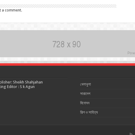
t a comment.
blisher: Sheikh Shahjahan
খেলাধুলা
ting Editor : S k Agun
সারাদেশ
বিনোদন
শিল্প ও সাহিত্য