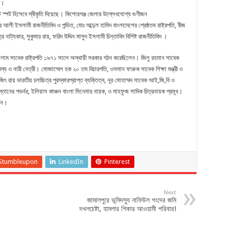
ত।
ট স্পট হিসেবে স্বীকৃতি দিয়েছে। কিশোরগঞ্জ জেলার উল্লেখযোগ্য গুণীজন
 আলী ইসলামী রাজনীতিবিদ ও পন্ডিত, মোঃ আব্দুল হামিদ বাংলাদেশের শ্রেষ্ঠতম রাষ্ট্রপতি, বীজ
ত্র নাট্যকার, সুকুমার রায়, ফরিদ উদ্দিন মাসুদ ইসলামী চিন্তাবিদ বিশিষ্ট রাজনীতিবিদ ।
 ইসলাম সাবেক রাষ্ট্রপতি ১৯৭১ সালে অস্থায়ী সরকার গঠন করেছিলেন। জিলু রহমান সাবেক
স্য ও নারী নেত্রী। মোজাম্মেল হক ২০ তম বিচারপতি, ওসমান ফারুক সাবেক শিক্ষা মন্ত্রী ও
িৎ রায় ভারতীয় চলচ্চিত্র পুরস্কারপ্রাপ্ত ব্যক্তিত্ব, নূর মোহাম্মদ সাবেক আই,জি,বি ও
নের গভর্নর, ইলিয়াস কাঞ্চন বাংলা সিনেমার নায়ক, ও মাহফুজ সাদিক চিত্রনায়ক প্রমূখ।
েন।
Stumbleupon
LinkedIn
Pinterest
Next
জামালপুরে ভূমিদস্যু নাফিউল গংদের জমি
দখলচেষ্টা, হামলার শিকার আওয়ামী পরিবার!