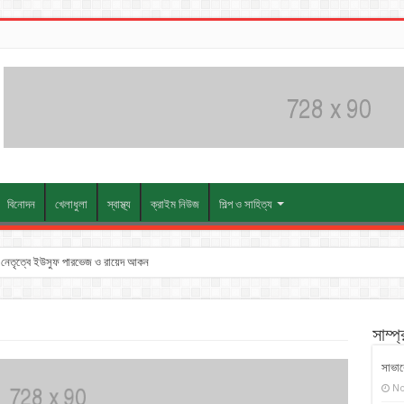
বিনোদন
খেলাধুলা
স্বাস্থ্য
ক্রাইম নিউজ
শিল্প ও সাহিত্য
তুন নেতৃত্বে ইউসুফ পারভেজ ও রায়েদ আকন
সাম্প
সাভারে
No