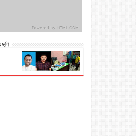
র ছবি