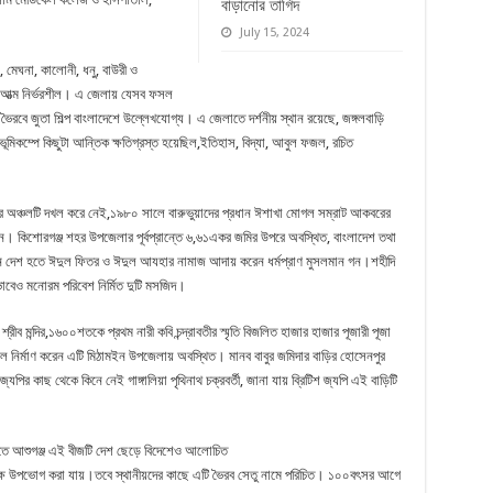
বাড়ানোর তাগিদ
July 15, 2024
া, মেঘনা, কালোনী, ধনু, বাউরী ও
পর আত্ম নির্ভরশীল। এ জেলায় যেসব ফসল
রবে জুতা শিল্প বাংলাদেশে উল্লেখযোগ্য। এ জেলাতে দর্শনীয় স্থান রয়েছে, জঙ্গলবাড়ি
 ভূমিকম্পে কিছুটা আন্তিক ক্ষতিগ্রস্ত হয়েছিল,ইতিহাস, বিদ্যা, আবুল ফজল, রচিত
অঞ্চলটি দখল করে নেই,১৯৮০ সালে বারুভুয়াদের প্রধান ঈশাখা মোগল সম্রাট আকবরের
। কিশোরগঞ্জ শহর উপজেলার পূর্বপ্রান্তে ৬,৬১একর জমির উপরে অবস্থিত, বাংলাদেশ তথা
ন্ন দেশ হতে ঈদুল ফিতর ও ঈদুল আযহার নামাজ আদায় করেন ধর্মপ্রাণ মুসলমান গন।শহীদি
াবেও মনোরম পরিবেশ নির্মিত দুটি মসজিদ।
্রীব মন্দির,১৬০০শতকে প্রথম নারী কবি চন্দ্রাবতীর স্মৃতি বিজলিত হাজার হাজার পূজারী পূজা
লে নির্মাণ করেন এটি মিঠামইন উপজেলায় অবস্থিত। মানব বাবুর জমিদার বাড়ির হোসেনপুর
র কাছ থেকে কিনে নেই গাঙ্গালিয়া পৃথিনাথ চক্রবর্তী, জানা যায় ব্রিটিশ জ্যপি এই বাড়িটি
তে আশুগঞ্জ এই বীজটি দেশ ছেড়ে বিদেশেও আলোচিত
স্বচক্ষে উপভোগ করা যায়।তবে স্থানীয়দের কাছে এটি ভৈরব সেতু নামে পরিচিত। ১০০বৎসর আগে