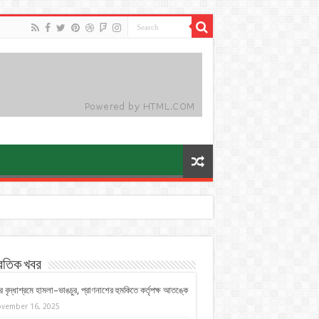
্রতিক খবর
 বৃদ্ধাশ্রমে হামলা–ভাঙচুর, প্রাণনাশের হুমকিতে কর্তৃপক্ষ আতঙ্কে
vember 16, 2025