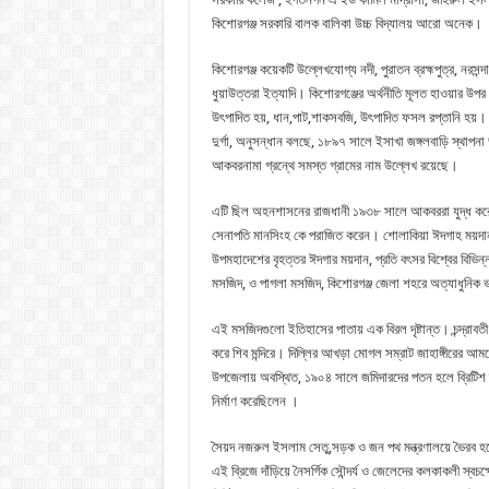
কিশোরগঞ্জ সরকারি বালক বালিকা উচ্চ বিদ্যালয় আরো অনেক।
কিশোরগঞ্জ কয়েকটি উল্লেখযোগ্য নদী, পুরাতন ব্রহ্মপুত্র, নরসন্দ
ধুয়াউত্তরা ইত্যাদি। কিশোরগঞ্জের অর্থনীতি মূলত হাওয়ার উ
উৎপাদিত হয়, ধান,পাট,শাকসবজি, উৎপাদিত ফসল রপ্তানি হয়। ভৈ
দুর্গা, অনুসন্ধান বলছে, ১৮৯৭ সালে ইসাখা জঙ্গলবাড়ি স্থাপনা
আকবরনামা গ্রন্থে সমস্ত গ্রামের নাম উল্লেখ রয়েছে।
এটি ছিল অহনশাসনের রাজধানী ১৯৩৮ সালে আকবররা যুদ্ধ করে 
সেনাপতি মানসিংহ কে পরাজিত করেন। শোলাকিয়া ঈদগাহ ময়দান
উপমহাদেশের বৃহত্তর ঈদগার ময়দান, প্রতি বৎসর বিশ্বের বিভি
মসজিদ, ও পাগলা মসজিদ, কিশোরগঞ্জ জেলা শহরে অত্যাধুনিক ভ
এই মসজিদগুলো ইতিহাসের পাতায় এক বিরল দৃষ্টান্ত। চন্দ্রাবতী শ
করে শিব মন্দিরে। দিল্লির আখড়া মোগল সম্রাট জাহাঙ্গীরের আম
উপজেলায় অবস্থিত, ১৯০৪ সালে জমিদারদের পতন হলে ব্রিটিশ জ্যপি
নির্মাণ করেছিলেন ।
সৈয়দ নজরুল ইসলাম সেতু,সড়ক ও জন পথ মন্ত্রণালয়ে ভৈরব হ
এই ব্রিজে দাঁড়িয়ে নৈসর্গিক সৌন্দর্য ও জেলেদের কলকাকলী 