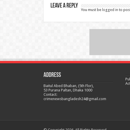
Leave a Reply
You must be
logged in
to pos
Address
Pu
Ac
Baitul Abed Bhaban, (5th Flor),
53 Purana Paltan, Dhaka 1000
Contact:
crimenewsbangladesh24@gmail.com
© Copyright 2026, All Rights Reserved