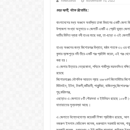
newsdesk
November 10, 2022
মহর আলী, স্টাফ রিপোর্টার :
বাংলাদেশের মধ্য অঞ্চলে অবস্থিত ঢাকা বিভাগের একটি জেলা ক
উপজেলা সংখ্যা অনুসারে ও জেলাটি একটি এ শ্রেনি ভুক্ত জেল
ভাটির মিলিত দ্বারা নদী হাওর মাছে ভরা, তা-ছাড়া ও এই জেলাটি
হাওড় অঞ্চলের জন্য কিশোরগঞ্জ বিখ্যাত, ষষ্ঠম শতকে ৩২ এর বাসিন
কুমার ব্রহ্মপুত্র নদী তীরে একটি গঞ্জ প্রতিষ্টা করেন, এই গঞ্জ থ
করা হয়।
এ জেলার উত্তরে নেত্রকোনা, পশ্চিমে গাজীপুর ময়মনসিংহ দক্ষিনে নরস
রয়েছে
কিশোরগঞ্জের ভৌগলিক আয়তন প্রায় ২৬৮৯বর্গ কিলোমিটার কিশোর
মিটামইন, ইটনা, নিকলী,কটিয়াদী, পাকুন্দিয়া, বাজিতপুর,কিশোরগঞ
পুর,করিমগঞ্জ,
এছাড়াও এ জেলাতে ৮টি পৌরসভা ও ইউনিয়ন রয়েছে ১০৮টি।এছ
যাতায়াতের সুব্যবস্থা আছে।
এ জেলাতে উল্লেখযোগ্য কয়েকটি শিক্ষা প্রতিষ্ঠান রয়েছে, আল 
নজরুল ইসলাম মেডিকেল কলেজ, গুরুদয়াল সরকারি কলেজ, পাকুন্দিয
সরকারি কলেজ , হগতনগন এ ইউ কামিল মাদ্রাসা, জহিরুল ইস