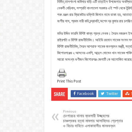
নির্মিত,তালগাংগা জমিদার বাড়ি এটি তাড়াইল উপজেলায় অবস্থি
নেকলী বেড়িবাদ, সম্প্রতি বাংলাদেশ সরকার এই স্পট থেকে টুরিস্
শরৎ রঞ্জন রায় ক্রিকেটার ডব্লিউ জিসান নামে ডাকা হয়, আতাহার
বংশীয় দাস, প্রথম নারী কবি চন্দ্রাবতি,অপেন দ্র কুমার রায় চলচ্চি
মনির উদ্দিন ফারসি বিশিষ্ট কাব্য গ্রন্থ লেখক। সৈয়দ নজরুল
রাষ্ট্রপতি ও বিশিষ্ট রাজনীতিবিদ। আইভি রহমান সাবেক সংসদ সদ
বিশিষ্ট রাজনীতিবিদ, সৈয়দ আশরাফ সাবেক জনপ্রসন মন্ত্রী, সত্যজ
কিশোরগঞ্জের ২ আসনের এমপি, আব্দুল মোমেন খান সাবেক পাকিস্তা
আরো অসংখ্য গুণীজন কিশোরগঞ্জ জেলাটি কে আলোকিত করেছ
Print This Post
Facebook
Twitter
Share
Previous
চেংগারচর থানায় ব্যবসায়ী উজ্জ্বলের
চাঞ্চল্যকর হত্যা মামলায় আসামিদের গ্রেপ্তার
ও বিচার দাবিতে এলাকাবাসীর মানববন্ধন