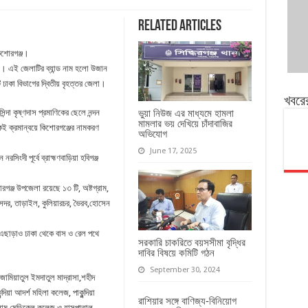
Related Articles
িশোরগঞ্জ।
া। এই জেলাটির ব্যান্ড নাম হলো উজান
 ঢাকা বিভাগের দ্বিতীয় বৃহত্তর জেলা।
খবরে
্দা কৃষ্ণদাস প্রমাণিকের ছেলে নন্দন
ভুয়া নিউজ এর মাধ্যমে হামলা
মামলার ভয় দেখিয়ে চাঁদাবাজির
েকেই ক্রমান্বয়ে কিশোরগঞ্জের নামকরণ
অভিযোগ
June 17, 2025
িংদী পূর্বে ব্রাহ্মণবাড়িয়া হবিগঞ্জ
গঞ্জ উপজেলা রয়েছে ১৩ টি, অষ্টগ্রাম,
্জ সদর, তাড়াইল, কুলিয়ারচর, ভৈরব,হোসেন
াড়াও ঢাকা থেকে বাস ও রেল পথে
সরকারি চাকরিতে বয়সসীমা বৃদ্ধির
দাবির বিষয়ে কমিটি গঠন
September 30, 2024
জামিয়াতুল ইমদাতুল মাদ্রাসা,শহীদ
়া আদর্শ মহিলা কলেজ, পাকুন্দিয়া
রাশিয়ার সঙ্গে বাণিজ্য-বিনিয়োগ
লাম মেডিকেল কলেজ ও হাসপাতাল,