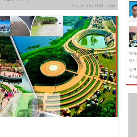
রূপগঞ
Oc
ভ্যাট 
Se