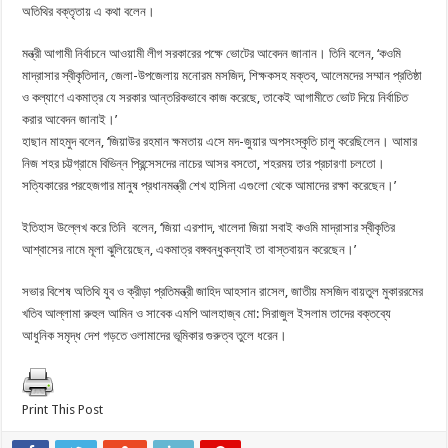
অতিথির বক্তৃতায় এ কথা বলেন।
মন্ত্রী আগামী নির্বাচনে আওয়ামী লীগ সরকারের পক্ষে ভোটের আবেদন জানান। তিনি বলেন, ‘কওমি
মাদ্রাসার স্বীকৃতিদান, জেলা-উপজেলায় মনোরম মসজিদ, শিক্ষকসহ মক্তব, আলেমদের সম্মান প্রতিষ্ঠা
ও কল্যাণে একমাত্র যে সরকার আন্তরিকভাবে কাজ করেছে, তাকেই আগামীতে ভোট দিয়ে নির্বাচিত
করার আবেদন জানাই।’
হাছান মাহমুদ বলেন, ‘জিয়াউর রহমান ক্ষমতায় এসে মদ-জুয়ার অপসংস্কৃতি চালু করেছিলেন। আমার
নিজ শহর চট্টগ্রামে বিভিন্ন প্রিন্সেসদের নাচের আসর বসতো, শহরময় তার প্রচারণা চলতো।
সত্যিকারের পরহেজগার মানুষ প্রধানমন্ত্রী শেখ হাসিনা এগুলো থেকে আমাদের রক্ষা করেছেন।’
ইতিহাস উল্লেখ করে তিনি বলেন, ‘জিয়া এরশাদ, খালেদা জিয়া সবাই কওমি মাদ্রাসার স্বীকৃতির
আশ্বাসের নামে মূলা ঝুলিয়েছেন, একমাত্র বঙ্গবন্ধুকন্যাই তা বাস্তবায়ন করেছেন।’
সভার বিশেষ অতিথি যুব ও ক্রীড়া প্রতিমন্ত্রী জাহিদ আহসান রাসেল, জাতীয় মসজিদ বায়তুল মুকাররমের
খতিব আল্লামা রুহুল আমিন ও সাবেক এমপি আলহাজ্ব মো: সিরাজুল ইসলাম তাদের বক্তব্যে
আধুনিক সমৃদ্ধ দেশ গড়তে ওলামাদের ভূমিকার গুরুত্ব তুলে ধরেন।
Print This Post