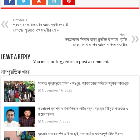
Previous
প্রথম বাংলা সিনেমার অভিনেত্রী পেয়ারী
বেগমের মৃত্যুতে তথ্যমন্ত্রীর শোক
Next
সন্তানদের শিক্ষার জন্য মুসলিম উম্মাহর প্রতি
আরও বিনিয়োগের আহ্বান প্রধানমন্ত্রীর
Leave a Reply
You must be
logged in
to post a comment.
সাম্প্রতিক খবর
সাভারে বৃদ্ধাশ্রমে হামলা–ভাঙচুর, প্রাণনাশের হুমকিতে কর্তৃপক্ষ আতঙ্কে
November 16, 2025
বাংলাদেশ ন্যাশনাল রিপাবলিকান পার্টির নতুন নেতৃত্বে ইউসুফ পারভেজ ও
রায়েদ আকন
November 7, 2025
খুলনায় ভোরের দর্পণ অফিসে চুরি, নগদ অর্থ ও গুরুত্বপূর্ণ দলিল উধাও