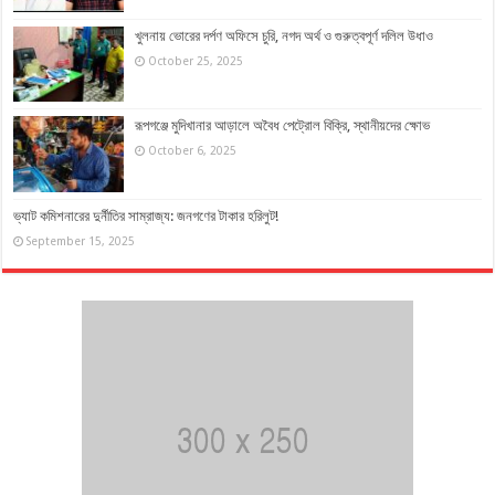
খুলনায় ভোরের দর্পণ অফিসে চুরি, নগদ অর্থ ও গুরুত্বপূর্ণ দলিল উধাও
October 25, 2025
রূপগঞ্জে মুদিখানার আড়ালে অবৈধ পেট্রোল বিক্রি, স্থানীয়দের ক্ষোভ
October 6, 2025
ভ্যাট কমিশনারের দুর্নীতির সাম্রাজ্য: জনগণের টাকার হরিলুট!
September 15, 2025