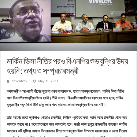
মার্কিন ভিসা নীতির পরও বিএনপির শুভবুদ্ধির উদয়
হয়নি : তথ্য ও সম্প্রচারমন্ত্রী
newsdesk
May 31, 2023
তথ্যমন্ত্রী ও আওয়ামী লীগের যুগ্ম সাধারণ সম্পাদক ড. হাছান মাহমুদ বলেছেন, মার্কিন ভিসা নীতির
পরও বিএনপির শুভবুদ্ধির উদয় হয়নি।তিনি বলেন, ‘বিএনপি মহাসচিবের বক্তব্যে মনে হচ্ছে মার্কিন
যুক্তরাষ্ট্র নতুন ভিসা নীতি চালু করার পরও তাদের কোনো শুভবুদ্ধির উদয় হয় নাই।
তাঁরা আগের মতো জ্বালাও-পোড়াও রাজনীতি, নির্বাচন প্রতিহত করা, বর্জন করার রাজনীতি থেকে সরে
আসতে পারছে না। তবে তাদেরকে সরে আসতেই হবে।মন্ত্রী আজ দুপুরে রাজধানীর শাহবাগে জাতীয়
জাদুঘরে কবি সুফিয়া কামাল মিলনায়তনে বিশ্ব তামাকমুক্ত দিবস উপলক্ষে মাদকদ্রব্য ও নেশা নিরোধ