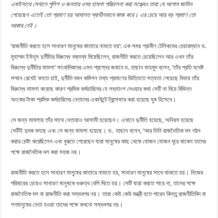
একইসাথে সেখানে পুলিশ ও জনতার ওপর হামলা পরিচালনা করা সত্ত্বেও তারা যে আগাম জামিন
পেয়েছেন এতেই তো প্রমাণ হয় আদালত স্বাধীনভাবে কাজ করে। এর চেয়ে আর বড় প্রমাণ তো
দরকার নেই।
‘রাজনীতি করতে হলে সাধারণ মানুষের কাতারে নামতে হয়’: এক সময় গ্রামীণ টেলিকমের চেয়ারম্যান ড.
মুহাম্মদ ইউনূস দুর্নীতির বিরুদ্ধে বক্তব্য দিয়েছিলেন, রাজনীতি করতে চেয়েছিলেন আর এখন তাঁর
বিরুদ্ধে দুর্নীতির মামলা’ সাংবাদিকদের এমন প্রশ্নের জবাবে ড. হাছান মাহমুদ বলেন, ‘তাঁর প্রতি যথেষ্ট
সম্মান রেখেই বলতে চাই, দুর্নীতি দমন কমিশন তথ্য প্রমাণের ভিত্তিতে সত্যতা পেয়েছে বিধায় তাঁর
বিরুদ্ধে মামলা করেছে কারণ শ্রমিক কর্মচারিদের যে লভ্যাংশ দেওয়ার কথা সেটি না দিয়ে বিভিন্ন
অংকের টাকা শ্রমিক কর্মচারিদের নেতাদের একাউন্টে ট্রান্সফার করা হয়েছে ঘুষ হিসেবে।
সে জন্য মামলায় তাঁর সাথে নেতারাও আসামী হয়েছেন। এখানে দুর্নীতি হয়েছে, অনিয়ম হয়েছে
সেটিই দুদক বলছে এবং সে জন্য মামলা হয়েছে। ড. হাছান বলেন, ‘আর তিনি রাজনৈতিক দল গঠন
করার চেষ্টা করেছিলেন এবং বুঝতে পেরেছেন যারা মানুষের কাছ থেকে যোজন যোজন দূরে থাকেন তাদের
পক্ষে রাজনৈতিক দল করা সহজ নয়।
রাজনীতি করতে হলে সাধারণ মানুষের কাতারে নামতে হয়, সাধারণ মানুষের সাথে থাকতে হয়। নিজের
পরিবারের চেয়েও সাধারণ মানুষকে গুরুত্ব বেশি দিতে হয়। সেটি যারা করতে পারে না, তাদের পক্ষে
রাজনৈতিক দল বা রাজনীতি করা সম্ভবপর নয়। তারা কেউ কেউ মন্ত্রী হতে পারেন কিন্তু রাজনীতিবিদ বা
গণমানুষের নেতা হওয়া তাদের পক্ষে কখনো সম্ভবপর নয়।