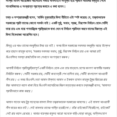
সংস্থা-মানস আয়োজিত আলোচনা সভায় অনলাইনে সংযুক্ত হয়ে প্রধান অতিথির বক্তৃতা শেষে
সাংবাদিকদের এ সংক্রান্ত প্রশ্নের জবাবে এ কথা বলেন।
তথ্য ও সম্প্রচারমন্ত্রী বলেন, ‘মার্কিন যুক্তরাষ্ট্র ভিসা নীতিতে এটা স্পষ্ট করেছে যে, তত্ত্বাবধায়ক
সরকারের প্রতি তাদের কোনো সমর্থন নাই। একটি সুষ্ঠু, অবাধ, স্বচ্ছ, নিরপেক্ষ নির্বাচন হোক সেটিই
তারা চায় এবং যারা গণতান্ত্রিক প্রক্রিয়াকে বাধা দেবে বা নির্বাচন প্রতিহত করবে তাদের বিরুদ্ধে এই
ভিসা নিষেধাজ্ঞা আরোপিত হবে।
কিন্তু এর পরও তাদের শুভবুদ্ধির উদয় হয় নাই। অপর দিকে সরকারের সবসময় শুভবুদ্ধি আছে উল্লেখ
করে হাছান মাহমুদ বলেন, ‘সরকার সবসময় অবাধ, সুষ্ঠু, নিরপেক্ষ নির্বাচন চায় এবং আমরা চাই
বিএনপিসহ সমস্ত রাজনৈতিক দল সেখানে অংশগ্রহণ করুক।
আগামী নির্বাচন প্রতিদ্বন্দ্বিতাপূর্ণ একটি নির্বাচন হোক এবং তার মাধ্যমে দেশের জনগণ আগামীর সরকার
নির্বাচিত করুক। সেটিই সরকার চায়, সেটিই জননেত্রী শেখ হাসিনা চায়, সেটিই বাংলাদেশ আওয়ামী
লীগ চায়। এ সময় বিএনপি নেতা আমান উল্লাহ আমান ও ইকবাল হাসান মাহমুদ টুকুর বিচারের রায়
উচ্চ আদালতে বহাল থাকা নিয়ে বিএনপি মহাসচিবের বিরূপ মন্তব্যের জবাবে তথ্যমন্ত্রী বলেন, ‘আদালত
স্বাধীনভাবে কাজ করছে।
আমান সাহেব আর টুকু সাহেবের মামলা বিগত তত্ত্বাবধায়ক সরকারের আমলের। এই মামলা আওয়ামী
লীগ দায়ের করে নাই। সেই মামলায় তাদের শাস্তি হয়েছিলো। তাঁরা হাইকোর্টে গিয়েছিলো, হাইকোর্ট
সেই রায় বহাল রেখেছে। আবার গয়েশ্বর বাবুসহ আরো অনেকে গাড়ি-ঘোড়া ভাংচুর, অগ্নিসংযোগ