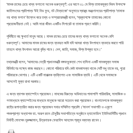
‘মাদক চাষের চেয়ে খাদ্য ফলানো অনেক গুরুত্বপূর্ণ’: এর আগে ৩১ মে বিশ্ব তামাকমুক্ত দিবস উপলক্ষে
জাতিসংঘের প্রতিপাদ্য ‘উই নিড ফুড, নট টোব্যাকো’ অনুসারে স্বাস্থ্য মন্ত্রণালয়ের প্রতিপাদ্য ‘তামাক
নয় খাদ্য ফলান’ উল্লেখ করে তথ্য ও সম্প্রচারমন্ত্রী বলেন, ‘প্রকৃতপক্ষে তামাকের কোনো
প্রয়োজনীয়তা নেই। আমি সারা জীবন একটিও সিগারেট বা তামাক গ্রহণ করিনি।
পৃথিবীতে বহু ক্ষুধার্ত মানুষ আছে। মাদক চাষের চেয়ে তাদের জন্য খাদ্য ফলানো অনেক বেশি
গুরুত্বপূর্ণ। আমাদের মাদক চাষের জন্য ব্যবহৃত জমি যদি আমরা খাদ্য উৎপাদনে ব্যবহার করতে পারি
তাহলে খাদ্য উৎপাদন আরো বৃদ্ধি পাবে। দেশ, জাতি, সমাজ, বিশ্ব উপকৃত হবে।’
তথ্যমন্ত্রী বলেন, ‘আমাদের নেত্রী প্রধানমন্ত্রী বঙ্গবন্ধুকন্যা শেখ হাসিনা একটি মাদকমুক্ত সমাজ
বিনির্মাণের লক্ষ্যে কাজ করছেন। কোনো পরিবারে যদি কেউ মাদকাসক্ত থাকে সেটি শুধু তাকে নয়, পুরো
পরিবারকে ভোগায়। এটি একটি মারাত্মক ব্যক্তিগত এবং সামাজিক ব্যাধি। এটি থেকে সমাজকে
আসলেই মুক্ত রাখা দরকার।
এ জন্য ব্যাপক ক্যাম্পেইন প্রয়োজন। মাদকের বিরুদ্ধে অভিযানের পামাপাশি পারিবারিক, সামাজিক ও
গণমাধ্যমে ক্যাম্পেইনের মাধ্যমে মানুষকে আরো সচেতন করা প্রয়োজন। বাংলাদেশকে মাদকমুক্ত
রাষ্ট্রে রূপান্তরিত করার জন্য প্রয়োজন সবার সম্মিলিত প্রচেষ্টা।’মানস’ সভাপতি ও একুশে
পদকপ্রাপ্ত অধ্যাপক ডা. অরূপ রতন চৌধুরীর সভাপতিত্বে অনুষ্ঠানে ড্যাফোডিল ইউনিভার্সিটির প্রধান
নির্বাহী মোহম্মদ নূরুজ্জামান, চিত্রনায়ক ফেরদৌস আহমেদ প্রমুখ বক্তব্য রাখেন।