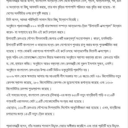
প্রধানমন্ত্রী আরো বলেন, বাংলাদেশ অন্যান্য দেশ থেকে জ্বালানি তেল, গ্যাস, খাদ্যসামগ্রী, গম, চিনি
ও অন্যান্য যা কিছু আমদানি করছে, তার দাম বৃদ্ধির পাশাপাশি পরিবহন খরচ বৃদ্ধি করা হয়েছে- যা
দেশের অর্থনীতির ওপর চাপ সৃষ্টি করছে।
তিনি বলেন, আমরা পরিস্থিতি সামাল দিতে কিছু উদ্যোগ নিয়েছি।
অনুষ্ঠানে প্রধানমন্ত্রী ৮০০ যাত্রী ধারণক্ষমতা সম্পন্ন আন্তঃনগর ট্রেন “চিলাহাটি এক্সপ্রেস” উদ্বোন
করেন- যা সপ্তাহে ছয় দিন এই রুটে চলাচল করবে।
চিলাহাটি রেলওয়ে স্টেশন নীলফামারী জেলার একটি গুরুত্বপূর্ণ সংযোগস্থল। কারণ, হলদিবাড়ি-
চিলাহাটি রুটটি বাংলাদেশ ও ভারতের মধ্যে রেল যোগাযোগ পুনরায় চালু করার জন্য পুনরুজ্জীবিত করা
হয়েছে। পণ্য বোঝাই ওয়াগনের পাশাপাশি এই রুটে চলছে আন্তঃদেশীয় মিতালী এক্সপ্রেস।
মুখ্য সচিব এম তোফাজ্জেল হোসেন মিয়ার সঞ্চালনায় অনুষ্ঠানে স্বাগত বক্তব্য রাখেন রেলওয়ে সচিব
ড. মো. হুমায়ন কবির। অনুষ্ঠানে আরও বক্তব্য দেন রেলমন্ত্রী মো নুরুল ইসলাম সুজন, এমপি।
অনুষ্ঠানে বাংলাদেশ রেলওয়ের উপর একটি ভিডিও ডকুমেন্টারি প্রদর্শিত হয়।
২০০৯ সাল থেকে ক্ষমতায় আসার পর আওয়ামী লীগ সরকার গত ১৪ বছরে মোট ৭৪০ কিলোমিটার নতুন
রেলপথ স্থাপন করেছে, ২৮০ কিলোমিটার রেলপথ-কে ডুয়েলগেজে রূপান্তর করেছে এবং ১৩০৮
কিলোমিটার রেলপথ পুনঃস্থাপন করেছে।
এই সময়ের মধ্যে, বাংলাদেশ রেলওয়ে (বিআর)-এর জন্য ৬২৩টি নতুন যাত্রীবাহী গাড়ি ও ৫১৬টি
পণ্যবাহী ওয়াগনসহ মোট ১১৪টি লোকোমোটিভ সংগ্রহ করা হয়েছে।
এছাড়াও, ১৩০টি রেলওয়ে স্টেশনের সিগন্যালিং সিস্টেম আধুনিকীকরণ করা হয়েছে। এখন, যাত্রীদের
চলাচলের জন্য ১৪২টি নতুন ট্রেন রয়েছে।
প্রধানমন্ত্রী বলেন, তাঁর সরকার শতভাগ বিদ্যুৎ দেয়ার অঙ্গীকার করেছিল এবং তারা প্রতিটি ঘরে বিদ্যুৎ