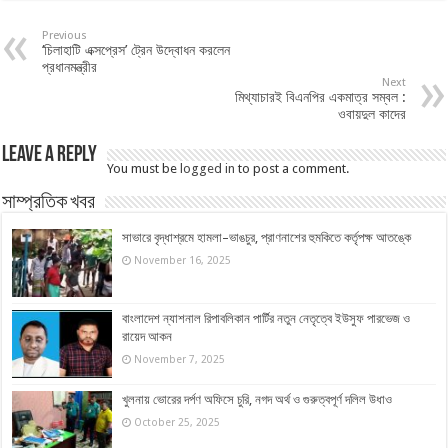
Previous
‘চিলাহাটি এক্সপ্রেস’ ট্রেন উদ্বোধন করলেন
প্রধানমন্ত্রীর
Next
মিথ্যাচারই বিএনপির একমাত্র সম্বল :
ওবায়দুল কাদের
Leave a Reply
You must be
logged in
to post a comment.
সাম্প্রতিক খবর
সাভারে বৃদ্ধাশ্রমে হামলা–ভাঙচুর, প্রাণনাশের হুমকিতে কর্তৃপক্ষ আতঙ্কে
November 16, 2025
বাংলাদেশ ন্যাশনাল রিপাবলিকান পার্টির নতুন নেতৃত্বে ইউসুফ পারভেজ ও
রায়েদ আকন
November 7, 2025
খুলনায় ভোরের দর্পণ অফিসে চুরি, নগদ অর্থ ও গুরুত্বপূর্ণ দলিল উধাও
October 25, 2025