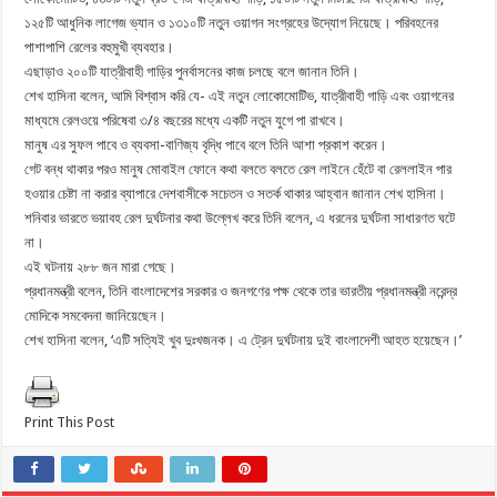
১২৫টি আধুনিক লাগেজ ভ্যান ও ১৩১০টি নতুন ওয়াগন সংগ্রহের উদ্যোগ নিয়েছে। পরিবহনের
পাশাপাশি রেলের বহুমুখী ব্যবহার।
এছাড়াও ২০০টি যাত্রীবাহী গাড়ির পুনর্বাসনের কাজ চলছে বলে জানান তিনি।
শেখ হাসিনা বলেন, আমি বিশ্বাস করি যে- এই নতুন লোকোমোটিভ, যাত্রীবাহী গাড়ি এবং ওয়াগনের
মাধ্যমে রেলওয়ে পরিষেবা ৩/৪ বছরের মধ্যে একটি নতুন যুগে পা রাখবে।
মানুষ এর সুফল পাবে ও ব্যবসা-বাণিজ্য বৃদ্ধি পাবে বলে তিনি আশা প্রকাশ করেন।
গেট বন্ধ থাকার পরও মানুষ মোবাইল ফোনে কথা বলতে বলতে রেল লাইনে হেঁটে বা রেললাইন পার
হওয়ার চেষ্টা না করার ব্যাপারে দেশবাসীকে সচেতন ও সতর্ক থাকার আহ্বান জানান শেখ হাসিনা।
শনিবার ভারতে ভয়াবহ রেল দুর্ঘটনার কথা উল্লেখ করে তিনি বলেন, এ ধরনের দুর্ঘটনা সাধারণত ঘটে
না।
এই ঘটনায় ২৮৮ জন মারা গেছে।
প্রধানমন্ত্রী বলেন, তিনি বাংলাদেশের সরকার ও জনগণের পক্ষ থেকে তার ভারতীয় প্রধানমন্ত্রী নরেন্দ্র
মোদিকে সমবেদনা জানিয়েছেন।
শেখ হাসিনা বলেন, ‘এটি সত্যিই খুব দুঃখজনক। এ ট্রেন দুর্ঘটনায় দুই বাংলাদেশী আহত হয়েছেন।’
Print This Post