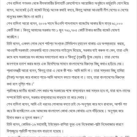
শেখ হাসিনা গণভবন থেকে নীলফামারীর চিলাহাটি রেলস্টেশনে আয়োজিত অনুষ্ঠানে ভার্চুয়ালি যোগ দিয়ে
বলেন, অনেকেই (এই বাজেট নিয়ে) অনেক কথাই বলবে, কিন্তু আমরা আওয়ামী লীগ দেশের ও দেশের
মানুষের মঙ্গল কিসে-তা জানি।
শেখ হাসিনা আরো বলেন, ২০০৬ সালে বিএনপি শাসনামলে বাজেটের আকার ছিল মাত্র ৬১,০০০
কোটি টাকা। কিন্তু আমাদের সরকার গত ১ জুন ৭৬১,৭৮৫ কোটি টাকার জাতীয় বাজেট ঘোষণা
করেছিল।
তিনি বলেন, একদল লোক দেশে পর্যাপ্ত সংখ্যক টেলিভিশন চ্যানেল থাকায় এর অপব্যবহার করছে,
আওয়ামী সরকারই বেসরকারি খাতে যেগুলোর লাইসেন্স দিয়েছে, সরকার যাই করুক না কেন, তারা এসি
রুমে বসে সরকারের সব কাজের সমালোচনা করে ও ‘কিন্তু’ (ত্রুটি) খুঁজে বেড়ায়। তারা দেশের
জনগণকে হতাশ করার জন্য এবং বিদেশিদের সামনে বাংলাদেশের বিরুদ্ধে কিছু কথাও ছড়িয়ে দেয়।
প্রধানমন্ত্রী আরো বলেন, ‘কিন্তু তারা এ থেকে কী পায়- আমি জানি না। তারা সম্ভবত কিছু হাদিয়া
(টাকা) সংগ্রহ করে থাকতে পারে-আমি আসলে বলতে পারবো না। তবে, তারা বাংলাদেশের বিরুদ্ধে
কথা বলে তৃপ্তি পায়।’
প্রতিবছর জাতীয় বাজেট পেশ করার পর সরকারের পক্ষে বাস্তবায়ন করা সম্ভব হবে না, যারা বলে-তাদের
সম্পর্কে তিনি বলেন, সরকার বাস্তবায়নের মাধ্যমে তা করে দেখায়।
শেখ হাসিনা বলেন, আমি এই ধরনের লোকদের বলতে চাই যে-অনুগ্রহ করে মনে রাখবেন, আপনি গত
বছর কি বলেছিলেন এবং আজকের বাংলাদেশ কোথা থেকে কোথায় এসে দাঁড়িয়েছে। অনুগ্রহ করে
হিসাব করুন ও তুলনা করুন।’
তিনি বলেন, কোভিড-১৯ মহামারী, ইউক্রেন-রাশিয়া যুদ্ধ এবং নিষেধাজ্ঞা-পাল্টা নিষেধাজ্ঞার কারণে
বিশ্বজুড়ে প্রতিটি পণ্যের দাম বাড়ানো হয়েছে।