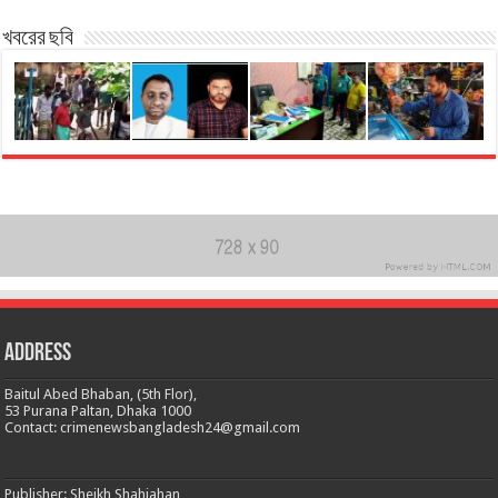
খবরের ছবি
Address
Baitul Abed Bhaban, (5th Flor),
53 Purana Paltan, Dhaka 1000
Contact: crimenewsbangladesh24@gmail.com
Publisher: Sheikh Shahjahan