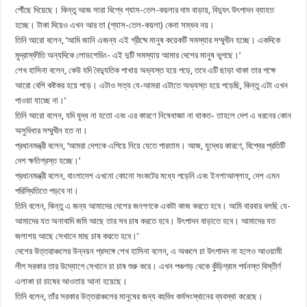
পৌঁছে দিয়েছে। কিন্তু আজ সারা বিশ্বে গ্যাস-তেল-কয়লার দাম বাড়ায়, বিদ্যুৎ উৎপাদন ব্যাহত
হচ্ছে। টাকা দিয়েও এখন আর তা (গ্যাস-তেল-কয়লা) কেনা সম্ভব নয়।
তিনি আরো বলেন, ‘আমি জানি এজন্য এই গ্রীষ্মে মানুষ কয়েকটি সমস্যার সম্মুখীন হচ্ছে। একদিকে
মুদ্রাস্ফীতি অন্যদিকে লোডশেডিং- এই দুটি সমস্যায় আমার দেশের মানুষ ভুগছে।’
শেখ হাসিনা বলেন, কেউ যদি বৈদ্যুতিক পাখায় অভ্যস্ত হয়ে পড়ে, তবে এটি ছাড়া থাকা তার পক্ষে
আরো বেশি কষ্টকর হয়ে পড়ে। এটাও সত্য যে-আমরা এটাতে অভ্যস্ত হয়ে পড়েছি, কিন্তু এটা এখন
পাওয়া যাচ্ছে না।’
তিনি আরো বলেন, যদি যুদ্ধ না হতো এবং এর কারণে নিষেধাজ্ঞা না থাকত- তাহলে দেশ এ ধরনের কোন
অসুবিধার সম্মুখীন হত না।
প্রধানমন্ত্রী বলেন, ‘আমরা দেশকে এগিয়ে নিয়ে যেতে পারতাম। আজ, যুদ্ধের কারণে, বিশ্বের প্রতিটি
দেশ ক্ষতিগ্রস্ত হচ্ছে।’
প্রধানমন্ত্রী বলেন, বাংলাদেশ এখনো কোনো সংকটের মধ্যে পড়েনি এবং ইনশাআল্লাহ, দেশ এমন
পরিস্থিতিতে পড়বে না।
তিনি বলেন, কিন্তু এ জন্য আমাদের দেশের জনগণকে একটা কাজ করতে হবে। আমি বারবার বলছি যে-
আমাদের যত অনাবাদি জমি আছে তার সব চাষ করতে হবে। উৎপাদন বাড়াতে হবে। আমাদের যত
জলাশয় আছে সেখানে মাছ চাষ করতে হবে।’
দেশের উত্তরাঞ্চলের উন্নয়ন প্রসঙ্গে শেখ হাসিনা বলেন, এ অঞ্চলে চা উৎপাদন না হলেও আওয়ামী
লীগ সরকার তার উদ্যোগে সেখানে চা চাষ শুরু করে। এখন পঞ্চগড় থেকে কুঁড়িগ্রাম পর্যনস্ত বিস্তীর্ণ
এলাকা চা চাষের আওতায় আনা হয়েছে।
তিনি বলেন, তাঁর সরকার উত্তরাঞ্চলের মানুষের জন্য বহুবিধ কর্মসংস্থানের ব্যবস্থা করেছে।