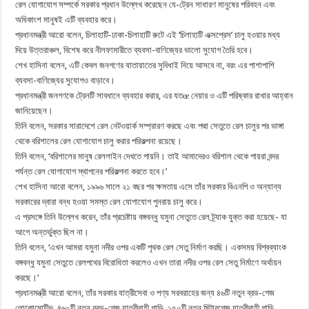
রেল যোগাযোগ সম্পর্কে সরকার প্রধান উল্লেখ করেছেন যে-ট্রেন সাধারণ মানুষের পরিবহন এবং
অধিকাংশ মানুষই এটি ব্যবহার করে।
প্রধানমন্ত্রী আরো বলেন, চিলাহাটি-ঢাকা-চিলাহাটি রুটে এই ‘চিলাহাটি এক্সপ্রেস’ চালু হওয়ার মধ্য
দিয়ে উত্তরাঞ্চল, বিশেষ করে নীলফামারীতে ব্যবসা-বাণিজ্যের ভালো সুযোগ তৈরি হবে।
শেখ হাসিনা বলেন, এটি কেবল জনগণের যাতায়াতের সুবিধাই নিয়ে আসবে না, বরং এর পাশাপাশি
ব্যবসা-বাণিজ্যের সুযোগও বাড়াবে।
প্রধানমন্ত্রী জনগণকে ট্রেনটি সাবধানে ব্যবহার করার, এর যতœ নেয়ার ও এটি পরিষ্কার রাখার আহ্বান
জানিয়েছেন।
তিনি বলেন, সরকার সারাদেশে রেল নেটওয়ার্ক সম্প্রারণ করছে এবং পদ্মা সেতুতে রেল চালুর পর ভাঙ্গা
থেকে বরিশালের রেল যোগাযোগ চালু করার পরিকল্পনা রয়েছে।
তিনি বলেন, ‘বরিশালের মানুষ রেললাইন দেখতে পায়নি। তাই আমাদেরও বরিশাল থেকে পায়রা বন্দর
পর্যন্ত রেল যোগাযোগ স্থাপনের পরিকল্পনা করতে হবে।’
শেখ হাসিনা আরো বলেন, ১৯৯৬ সালে ২১ বছর পর ক্ষমতায় এসে তাঁর সরকার বিএনপি ও অন্যান্য
সরকারের দ্বারা বন্ধ হওয়া সমস্ত রেল যোগাযোগ পুনরায় চালু করে।
এ প্রসঙ্গে তিনি উল্লেখ করেন, তাঁর প্রচেষ্টায় বঙ্গবন্ধু যমুনা সেতুতে রেল ট্র্যাক যুক্ত করা হয়েছে- যা
আগে অন্তর্ভুক্ত ছিল না।
তিনি বলেন, ‘এখন আমরা যমুনা নদীর ওপর একটি পৃথক রেল সেতু নির্মাণ করছি। একসময় বিশ্বব্যাংক
বঙ্গবন্ধু যমুনা সেতুতে রেলপথের বিরোধিতা করলেও এখন তারা নদীর ওপর রেল সেতু নির্মাণে অর্থায়ন
করছে।’
প্রধানমন্ত্রী আরো বলেন, তাঁর সরকার যাত্রীসেবা ও পণ্য সরবরাহের জন্য ৪৬টি নতুন ব্রড-গেজ
লোকোমোটিভ, ৪৬০টি নতুন ব্রড-গেজ যাত্রীবাহী গাড়ি, ১৫০টি নতুন মিটারগেজ যাত্রীবাহী গাড়ি,