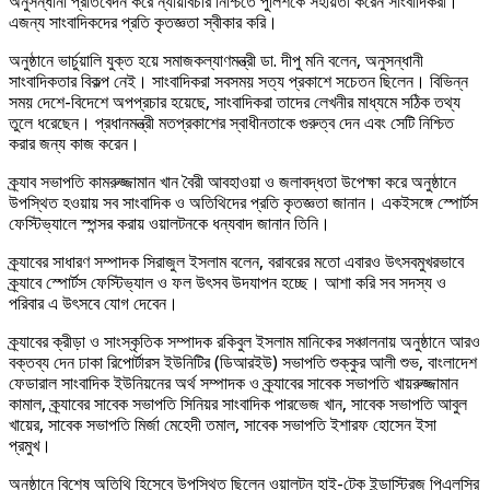
অনুসন্ধানী প্রতিবেদন করে ন্যায়বিচার নিশ্চিতে পুলিশকে সহায়তা করেন সাংবাদিকরা।
এজন্য সাংবাদিকদের প্রতি কৃতজ্ঞতা স্বীকার করি।
অনুষ্ঠানে ভার্চুয়ালি যুক্ত হয়ে সমাজকল্যাণমন্ত্রী ডা. দীপু মনি বলেন, অনুসন্ধানী
সাংবাদিকতার বিকল্প নেই। সাংবাদিকরা সবসময় সত্য প্রকাশে সচেতন ছিলেন। বিভিন্ন
সময় দেশে-বিদেশে অপপ্রচার হয়েছে, সাংবাদিকরা তাদের লেখনীর মাধ্যমে সঠিক তথ্য
তুলে ধরেছেন। প্রধানমন্ত্রী মতপ্রকাশের স্বাধীনতাকে গুরুত্ব দেন এবং সেটি নিশ্চিত
করার জন্য কাজ করেন।
ক্র্যাব সভাপতি কামরুজ্জামান খান বৈরী আবহাওয়া ও জলাবদ্ধতা উপেক্ষা করে অনুষ্ঠানে
উপস্থিত হওয়ায় সব সাংবাদিক ও অতিথিদের প্রতি কৃতজ্ঞতা জানান। একইসঙ্গে স্পোর্টস
ফেস্টিভ্যালে স্পন্সর করায় ওয়ালটনকে ধন্যবাদ জানান তিনি।
ক্র্যাবের সাধারণ সম্পাদক সিরাজুল ইসলাম বলেন, বরাবরের মতো এবারও উৎসবমুখরভাবে
ক্র্যাবে স্পোর্টস ফেস্টিভ্যাল ও ফল উৎসব উদযাপন হচ্ছে। আশা করি সব সদস্য ও
পরিবার এ উৎসবে যোগ দেবেন।
ক্র্যাবের ক্রীড়া ও সাংস্কৃতিক সম্পাদক রকিবুল ইসলাম মানিকের সঞ্চালনায় অনুষ্ঠানে আরও
বক্তব্য দেন ঢাকা রিপোর্টারস ইউনিটির (ডিআরইউ) সভাপতি শুক্কুর আলী শুভ, বাংলাদেশ
ফেডারাল সাংবাদিক ইউনিয়নের অর্থ সম্পাদক ও ক্র্যাবের সাবেক সভাপতি খায়রুজ্জামান
কামাল, ক্র্যাবের সাবেক সভাপতি সিনিয়র সাংবাদিক পারভেজ খান, সাবেক সভাপতি আবুল
খায়ের, সাবেক সভাপতি মির্জা মেহেদী তমাল, সাবেক সভাপতি ইশারফ হোসেন ইসা
প্রমুখ।
অনুষ্ঠানে বিশেষ অতিথি হিসেবে উপস্থিত ছিলেন ওয়ালটন হাই-টেক ইন্ডাস্ট্রিজ পিএলসির