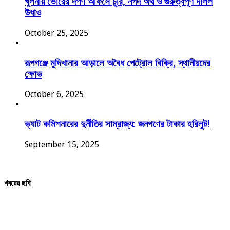
খুলনায় ভোরের দর্পণ অফিসে চুরি, নগদ অর্থ ও গুরুত্বপূর্ণ দলিল
উধাও
October 25, 2025
রূপগঞ্জে মুদিখানার আড়ালে অবৈধ পেট্রোল বিক্রি, স্থানীয়দের
ক্ষোভ
October 6, 2025
ভ্যাট কমিশনারের দুর্নীতির সাম্রাজ্য: জনগণের টাকার হরিলুট!
September 15, 2025
খবরের ছবি