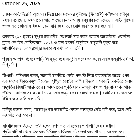
October 25, 2025
চলমান কোটাবিরোধী আন্দোলন নিয়ে ঢাকা মহানগর পুলিশের (ডিএমপি) কমিশনার হাবিবুর
রহমান বলেছেন, আদালতের আদেশ মেনে চলার জন্য বাধ্যবাধকতা রয়েছে। আইনশৃঙ্খলা
ভঙ্গজনিত কোনো কার্যক্রম কেউ যদি করে, তবে সেটি বরদাশত করা হবে না।
শুক্রবার (১২ জুলাই) দুপুরে রাজধানীর সেগুনবাগিচায় ক্যাব চত্বরে আয়োজিত ‘ওয়ালটন-
ক্র্যাব স্পোর্টস ফেস্টিভ্যাল-২০২৪ ও ফল উৎসব’ অনুষ্ঠানে ভার্চুয়ালি যুক্ত হয়ে
সাংবাদিকদের এক প্রশ্নের জবাবে এ কথা বলেন তিনি।
প্রধান অতিথি হিসেবে ভার্চুয়ালি যুক্ত হয়ে অনুষ্ঠান উদ্বোধন করেন সমাজকল্যাণমন্ত্রী ডা.
দীপু মনি।
ডিএমপি কমিশনার বলেন, সরকারি চাকরিতে কোটা পদ্ধতি নিয়ে হাইকোর্টের রায়ের ওপর
এক মাসের স্থিতাবস্থা দিয়েছেন সুপ্রিম কোর্টের আপিল বিভাগ। সরকারি চাকরিতে কোটা
পদ্ধতির বিষয়টি আদালতের। আদালতের প্রতি সবার আস্থা রাখা ও শ্রদ্ধা-সম্মান থাকা
উচিত। আদালতের আদেশ মেনে চলার জন্য বাধ্যবাধকতা রয়েছে। সেটি সবার মেনে চলা
উচিত বলে আমি মনে করি।
হাবিবুর রহমান বলেন, আইনশৃঙ্খলা ভঙ্গজনিত কোনো কার্যক্রম কেউ যদি করে, তবে সেটি
বরদাশত করা হবে না।
সাংবাদিকদের উদ্দেশে তিনি বলেন, পেশাগত দায়িত্বের পাশাপাশি ক্র্যাব ক্রীড়া
প্রতিযোগিতা থেকে শুরু করে বিভিন্ন কার্যক্রম পরিচালনা করে থাকে। অনেক সময়