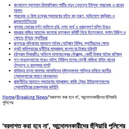
বাংলাদেশ ন্যাশনাল রিপাবলিকান পার্টির নতুন নেতৃত্বে ইউসুফ পারভেজ ও রায়েদ
আকন
পারভেজ ও রিপা চক্রের প্রতারণার ফাঁদে বহু তরুণ, অভিযোগ বহুবিবাহ ও
ব্ল্যাকমেইলিংয়ের
খুলনায় ভোরের দর্পণ অফিসে চুরি, নগদ অর্থ ও গুরুত্বপূর্ণ দলিল উধাও
মাগুরার নাজির আহমেদ কলেজে ছাত্রদল কমিটি নিয়ে উত্তেজনা, মশাল মিছিল ও
ক্ষোভে ফুঁসছে স্থানীয়রা
রূপগঞ্জে মুদিখানার আড়ালে অবৈধ পেট্রোল বিক্রি, স্থানীয়দের ক্ষোভ
ভ্যাট কমিশনারের দুর্নীতির সাম্রাজ্য: জনগণের টাকার হরিলুট!
চট্টগ্রাম বিআরটিএ অফিসে দালালচক্রের দৌরাত্ম্য, কোটি টাকার অবৈধ বাণিজ্য
গণ-অভ্যুত্থানের পরেও অটল: নিষিদ্ধ দলের নেত্রী নাজিবা নাহিদ খানের
ঔদ্ধত্য ও রহস্যময় দাপট
কাউছার হত্যা মামলায় আসামিদের দৃষ্টান্তমূলক শাস্তির দাবিতে জাতীয়
প্রেসক্লাবের সামনে মানববন্ধন
রাজনীতির আড়ালে প্রতারণার সাম্রাজ্য: কাজি ট্রেড ইন্টারন্যাশনালের
প্রোপাইটরের চাঞ্চল্যকর কাহিনি
Home
/
Breaking News
/
‘বরদাশত করা হবে না’, আন্দোলনকারীদের হুঁশিয়ারি
পুলিশের
‘বরদাশত করা হবে না’, আন্দোলনকারীদের হুঁশিয়ারি পুলিশের