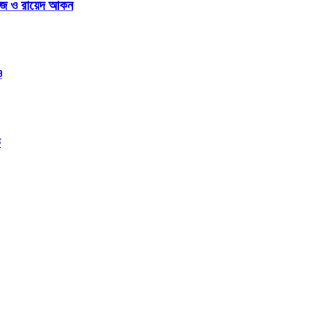
রভেজ ও রায়েদ আকন
ও
ভ