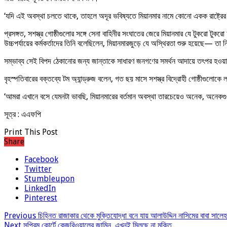
‘যদি এই অবস্থা চলতে থাকে, তাহলে অদূর ভবিষ্যতে মিয়ানমার নামে কোনো একক রাষ্ট্রের
প্রসঙ্গত, সশস্ত্র গোষ্ঠীগুলোর সঙ্গে সেনা বাহিনীর সংঘাতের জেরে মিয়ানমার যে টুকরো ট
উচ্চপর্যায়ের কর্মকর্তাদের তিনি বলেছিলেন, মিয়ানমারজুড়ে যে অস্থিরতা শুরু হয়েছে— তা 
সম্ভাব্য সেই বিপদ ঠেকানোর জন্য জান্তাকে সাধারণ জনগণের সমর্থন আদায়ে তৎপর হওয়ার
বৃহস্পতিবারের বক্তব্যে টম অ্যান্ড্রুজ বলেন, গত ছয় মাসে সশস্ত্র বিদ্রোহী গোষ্ঠীগুলোক
‘আমরা এখানে বসে যেমনটা ভাবছি, মিয়ানমারের বর্তমান অবস্থা তারচেয়েও অনেক, অনেকগুণ 
সূত্র : এএফপি
Print This Post
Share
Facebook
Twitter
Stumbleupon
LinkedIn
Pinterest
Previous
চিহ্নিত রাজাকার থেকে মুক্তিযোদ্ধা বনে যায় আলাউদ্দিন নাসিমের বাবা সালেহ 
Next
সুপ্রিম কোর্টে কেজরিওয়ালের জামিন, এখনই মিলছে না মুক্তি