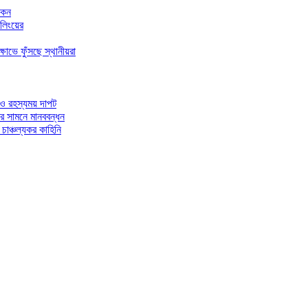
আকন
ইলিংয়ের
োভে ফুঁসছে স্থানীয়রা
 ও রহস্যময় দাপট
ের সামনে মানববন্ধন
চাঞ্চল্যকর কাহিনি