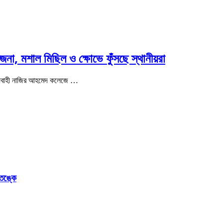
না, মশাল মিছিল ও ক্ষোভে ফুঁসছে স্থানীয়রা
িহ্যবাহী নাজির আহমেদ কলেজে …
আতঙ্কে