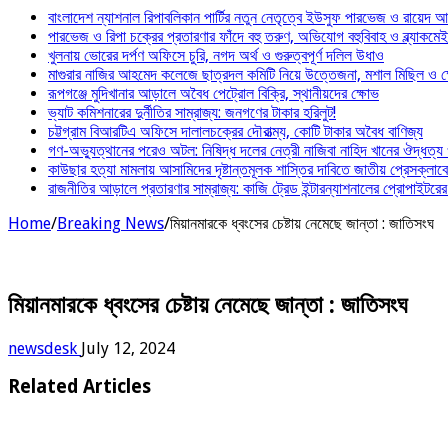
বাংলাদেশ ন্যাশনাল রিপাবলিকান পার্টির নতুন নেতৃত্বে ইউসুফ পারভেজ ও রায়েদ 
পারভেজ ও রিপা চক্রের প্রতারণার ফাঁদে বহু তরুণ, অভিযোগ বহুবিবাহ ও ব্ল্যাকমে
খুলনায় ভোরের দর্পণ অফিসে চুরি, নগদ অর্থ ও গুরুত্বপূর্ণ দলিল উধাও
মাগুরার নাজির আহমেদ কলেজে ছাত্রদল কমিটি নিয়ে উত্তেজনা, মশাল মিছিল ও ক্ষ
রূপগঞ্জে মুদিখানার আড়ালে অবৈধ পেট্রোল বিক্রি, স্থানীয়দের ক্ষোভ
ভ্যাট কমিশনারের দুর্নীতির সাম্রাজ্য: জনগণের টাকার হরিলুট!
চট্টগ্রাম বিআরটিএ অফিসে দালালচক্রের দৌরাত্ম্য, কোটি টাকার অবৈধ বাণিজ্য
গণ-অভ্যুত্থানের পরেও অটল: নিষিদ্ধ দলের নেত্রী নাজিবা নাহিদ খানের ঔদ্ধত্য
কাউছার হত্যা মামলায় আসামিদের দৃষ্টান্তমূলক শাস্তির দাবিতে জাতীয় প্রেসক্লাব
রাজনীতির আড়ালে প্রতারণার সাম্রাজ্য: কাজি ট্রেড ইন্টারন্যাশনালের প্রোপাইটরের 
Home
/
Breaking News
/
মিয়ানমারকে ধ্বংসের চেষ্টায় নেমেছে জান্তা : জাতিসংঘ
মিয়ানমারকে ধ্বংসের চেষ্টায় নেমেছে জান্তা : জাতিসংঘ
newsdesk
July 12, 2024
Related Articles