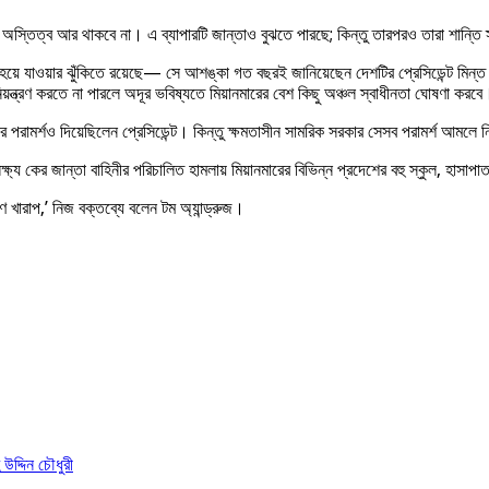
 অস্তিত্ব আর থাকবে না। এ ব্যাপারটি জান্তাও বুঝতে পারছে; কিন্তু তারপরও তারা শান্তি
ুকরো হয়ে যাওয়ার ঝুঁকিতে রয়েছে— সে আশঙ্কা গত বছরই জানিয়েছেন দেশটির প্রেসিডেন্ট মিন্ত
নিয়ন্ত্রণ করতে না পারলে অদূর ভবিষ্যতে মিয়ানমারের বেশ কিছু অঞ্চল স্বাধীনতা ঘোষণা করবে
 পরামর্শও দিয়েছিলেন প্রেসিডেন্ট। কিন্তু ক্ষমতাসীন সামরিক সরকার সেসব পরামর্শ আমল
ে লক্ষ্য কের জান্তা বাহিনীর পরিচালিত হামলায় মিয়ানমারের বিভিন্ন প্রদেশের বহু স্কুল, হা
খারাপ,’ নিজ বক্তব্যে বলেন টম অ্যান্ড্রুজ।
উদ্দিন চৌধুরী