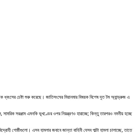
রকে ধ্বংসের চেষ্টা শুরু করেছে। জাতিসংঘের মিয়ানমার বিষয়ক বিশেষ দূত টম অ্যান্ড্রুজ এ
 সামরিক সরঞ্জাম এমনকি ভূখণ্ডের ওপর নিয়ন্ত্রণও হারাচ্ছে; কিন্তু তারপরও নমনীয় হচ্ছে
দ্রোহী গোষ্ঠীগুলো। এসব হামলার জবাবে জান্তা বাহিনী যেসব পাল্টা হামলা চালাচ্ছে, তাতে