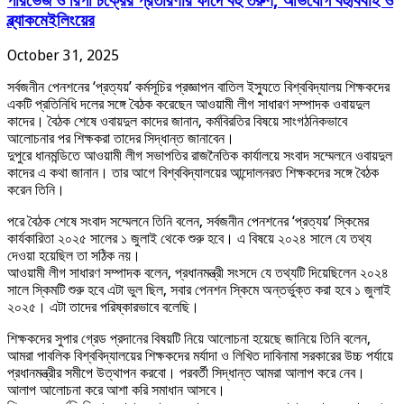
পারভেজ ও রিপা চক্রের প্রতারণার ফাঁদে বহু তরুণ, অভিযোগ বহুবিবাহ ও
ব্ল্যাকমেইলিংয়ের
October 31, 2025
সর্বজনীন পেনশনের ‘প্রত্যয়’ কর্মসূচির প্রজ্ঞাপন বাতিল ইস্যুতে বিশ্ববিদ্যালয় শিক্ষকদের
একটি প্রতিনিধি দলের সঙ্গে বৈঠক করেছেন আওয়ামী লীগ সাধারণ সম্পাদক ওবায়দুল
কাদের। বৈঠক শেষে ওবায়দুল কাদের জানান, কর্মবিরতির বিষয়ে সাংগঠনিকভাবে
আলোচনার পর শিক্ষকরা তাদের সিদ্ধান্ত জানাবেন।
দুপুরে ধানমন্ডিতে আওয়ামী লীগ সভাপতির রাজনৈতিক কার্যালয়ে সংবাদ সম্মেলনে ওবায়দুল
কাদের এ কথা জানান। তার আগে বিশ্ববিদ্যালয়ের আন্দোলনরত শিক্ষকদের সঙ্গে বৈঠক
করেন তিনি।
পরে বৈঠক শেষে সংবাদ সম্মেলনে তিনি বলেন, সর্বজনীন পেনশনের ‘প্রত্যয়’ স্কিমের
কার্যকারিতা ২০২৫ সালের ১ জুলাই থেকে শুরু হবে। এ বিষয়ে ২০২৪ সালে যে তথ্য
দেওয়া হয়েছিল তা সঠিক নয়।
আওয়ামী লীগ সাধারণ সম্পাদক বলেন, প্রধানমন্ত্রী সংসদে যে তথ্যটি দিয়েছিলেন ২০২৪
সালে স্কিমটি শুরু হবে এটা ভুল ছিল, সবার পেনশন স্কিমে অন্তর্ভুক্ত করা হবে ১ জুলাই
২০২৫। এটা তাদের পরিষ্কারভাবে বলেছি।
শিক্ষকদের সুপার গ্রেড প্রদানের বিষয়টি নিয়ে আলোচনা হয়েছে জানিয়ে তিনি বলেন,
আমরা পাবলিক বিশ্ববিদ্যালয়ের শিক্ষকদের মর্যাদা ও লিখিত দাবিনামা সরকারের উচ্চ পর্যায়ে
প্রধানমন্ত্রীর সমীপে উত্থাপন করবো। পরবর্তী সিদ্ধান্ত আমরা আলাপ করে নেব।
আলাপ আলোচনা করে আশা করি সমাধান আসবে।