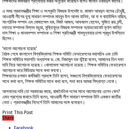
শিক্ষকদের কর্মবিরতি প্রত্যাহার করার অনুরোধ করেছেন বলেও জানান ওবায়দুল কাদের।
এ সময় প্রধানমন্ত্রীর শিক্ষা ও সংস্কৃতি বিষয়ক উপদেষ্টা ড. কামাল আবদুল নাসের চৌধুরী,
আওয়ামী লীগের যুগ্ম সাধারণ সম্পাদক মাহবুব উল আলম হানিফ, আ ফ ম বাহাউদ্দিন নাছিম,
সাংগঠনিক সম্পাদ এম মোজাম্মেল হক, মির্জা আজম, আফজাল হোসেন, সুজিত রায় নন্দী,
দফতর সম্পাদক বিপ্লব বড়ুয়া, মুক্তিযুদ্ধ বিষয়ক সম্পাদক অ্যাডভোকেট মৃণাল কান্তি
দাস শিক্ষা ও মানবসম্পদ সম্পাদক ও শিক্ষা প্রতিমন্ত্রী শামসুন্নাহার চাপা প্রমুখ উপস্থিত
ছিলেন।
‘ভালো আলোচনা হয়েছে’
বৈঠক শেষে বাংলাদেশ বিশ্ববিদ্যালয় শিক্ষক সমিতি ফেডারেশনের মহাসচিব এবং ঢাবি
শিক্ষক সমিতির সভাপতি অধ্যাপক ড. মো. নিজামুল হক ভূঁইয়া বলেন, আমাদের তিন দফা
দাবি নিয়ে আলোচনা হয়েছে। খোলামেলা আলোচনা হয়েছে। শিক্ষক সমিতির ফেডারেশনে
আলোচনা করে মিডিয়ার সাথে কথা বলবো।
শিক্ষকদের চলমান কর্মবিরতি প্রসঙ্গে তিনি বলেন, সবগুলো বিশ্ববিদ্যালয়ে ফেডারেশনের
সাথে কথা বলে, শিক্ষক সমিতির সাথে কথা বলে, সভা করে আমরা সিদ্ধান্ত নেবো।
আপনাদের দাবি তো সরকারের কাছে, রাজনৈতিক দলের সাথে আলোচনায় এলেন কেন?
এমন প্রশ্নের জবাবে তিনি বলেন, আওয়ামী লীগ সাধারণ সম্পাদক উনি একজন জাতীয়
নেতা। প্রধানমন্ত্রীর নিদের্শে তিনি আমাদের সঙ্গে বসেছেন।
Print This Post
Share
Facebook