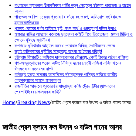
বাংলাদেশ ন্যাশনাল রিপাবলিকান পার্টির নতুন নেতৃত্বে ইউসুফ পারভেজ ও রায়েদ
আকন
পারভেজ ও রিপা চক্রের প্রতারণার ফাঁদে বহু তরুণ, অভিযোগ বহুবিবাহ ও
ব্ল্যাকমেইলিংয়ের
খুলনায় ভোরের দর্পণ অফিসে চুরি, নগদ অর্থ ও গুরুত্বপূর্ণ দলিল উধাও
মাগুরার নাজির আহমেদ কলেজে ছাত্রদল কমিটি নিয়ে উত্তেজনা, মশাল মিছিল ও
ক্ষোভে ফুঁসছে স্থানীয়রা
রূপগঞ্জে মুদিখানার আড়ালে অবৈধ পেট্রোল বিক্রি, স্থানীয়দের ক্ষোভ
ভ্যাট কমিশনারের দুর্নীতির সাম্রাজ্য: জনগণের টাকার হরিলুট!
চট্টগ্রাম বিআরটিএ অফিসে দালালচক্রের দৌরাত্ম্য, কোটি টাকার অবৈধ বাণিজ্য
গণ-অভ্যুত্থানের পরেও অটল: নিষিদ্ধ দলের নেত্রী নাজিবা নাহিদ খানের
ঔদ্ধত্য ও রহস্যময় দাপট
কাউছার হত্যা মামলায় আসামিদের দৃষ্টান্তমূলক শাস্তির দাবিতে জাতীয়
প্রেসক্লাবের সামনে মানববন্ধন
রাজনীতির আড়ালে প্রতারণার সাম্রাজ্য: কাজি ট্রেড ইন্টারন্যাশনালের
প্রোপাইটরের চাঞ্চল্যকর কাহিনি
Home
/
Breaking News
/
জাতীয় প্রেস ক্লাবে ফল উৎসব ও বাউল গানের আসর
জাতীয় প্রেস ক্লাবে ফল উৎসব ও বাউল গানের আসর