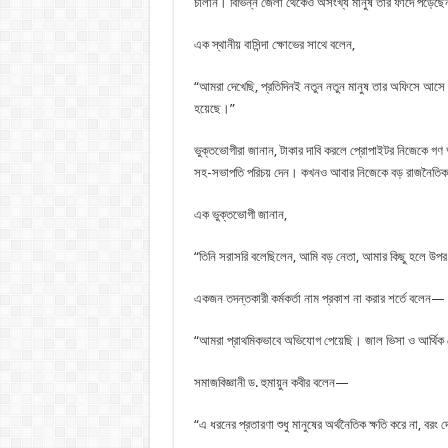
চালান। বিভিন্ন জেলা থেকেও অসংখ্য মানুষ তার ফাঁদে পড়েছ
এক স্থানীয় বাসিন্দা ক্ষোভের সাথে বলেন,
“আমরা দেখেছি, প্রতিদিনই নতুন নতুন মানুষ তার অফিসে আসে। 
হয়েছে।”
ভুক্তভোগীরা জানান, টাকার দাবি করলে প্রোপাইটর নিজেকে গণ 
সহ-সভাপতি পরিচয় দেন। কখনও আবার নিজেকে বড় রাজনৈতিক
এক ভুক্তভোগী জানান,
“তিনি সরাসরি বলেছিলেন, আমি বড় নেতা, আমার কিছু হলে উপ
একজন তদন্তকারী কর্মকর্তা নাম প্রকাশ না করার শর্তে বলেন—
“আমরা প্রাথমিকভাবে অভিযোগ পেয়েছি। জাল ভিসা ও আর্থিক ল
সমাজবিজ্ঞানী ড. হুমায়ুন কবীর বলেন—
“এ ধরনের প্রতারণা শুধু মানুষের অর্থনৈতিক ক্ষতি করে না, বরং দ