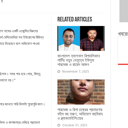
ি
Related Articles
াল নামের একটি এজেন্সির বিরুদ্ধে
খবরে
র্থ মেসিডোনিয়া সহ ইউরোপের বিভিন্ন
াতিয়ে নিয়েছেন বলে অভিযোগ পাওয়া
বাংলাদেশ ন্যাশনাল রিপাবলিকান
পার্টির নতুন নেতৃত্বে ইউসুফ
পারভেজ ও রায়েদ আকন
November 7, 2025
ছিলাম। সময় পার হয়ে গেছে, কিন্তু
দেখানো হয়।”
পরে জানতে পারি ভিসাটা পুরোপুরি জাল।
পারভেজ ও রিপা চক্রের প্রতারণার
ফাঁদে বহু তরুণ, অভিযোগ বহুবিবাহ
ও ব্ল্যাকমেইলিংয়ের
ভিসা ও কাগজপত্র দেখিয়ে প্রতারণা
October 31, 2025