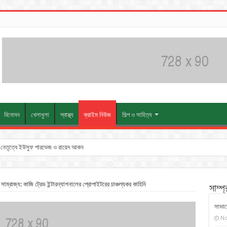
বিনোদন
খেলাধুলা
স্বাস্থ্য
ক্রাইম নিউজ
শিল্প ও সাহিত্য
তুন নেতৃত্বে ইউসুফ পারভেজ ও রায়েদ আকন
াম্রাজ্য: কাজি ট্রেড ইন্টারন্যাশনালের প্রোপাইটরের চাঞ্চল্যকর কাহিনি
সাম্প
সাভারে
No