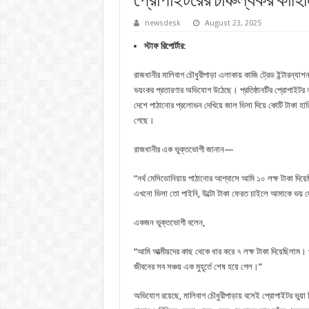
প্রোপাইটরের চাঞ্চল্যকর কাহিন
newsdesk
August 23, 2025
স্টাফ রিপোর্টার:
রাজধানীর মালিবাগ চৌধুরীপাড়া এলাকায় কাজি ট্রেড ইন্টারন্যাশন
ভয়ংকর প্রতারণার অভিযোগ উঠেছে। প্রতিষ্ঠানটির প্রোপাইটর ন
দেশে পাঠানোর প্রলোভন দেখিয়ে জাল ভিসা দিয়ে কোটি টাকা হ
গেছে।
রাজধানীর এক ভুক্তভোগী জানান—
“নর্থ মেসিডোনিয়ায় পাঠানোর আশ্বাসে আমি ১০ লক্ষ টাকা দিয়ে
এখনো ভিসা তো পাইনি, উল্টো টাকা ফেরত চাইলে আমাকে ভয় 
একজন ভুক্তভোগী বলেন,
“আমি আত্মীয়দের কাছ থেকে ধার করে ৭ লক্ষ টাকা দিয়েছিলাম। 
জীবনের সব সঞ্চয় এক মুহূর্তে শেষ হয়ে গেল।”
অভিযোগ রয়েছে, মালিবাগ চৌধুরীপাড়ায় বসেই প্রোপাইটর ভুয়া 