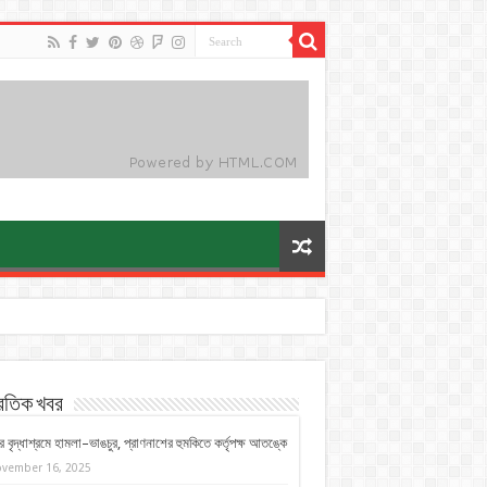
্রতিক খবর
 বৃদ্ধাশ্রমে হামলা–ভাঙচুর, প্রাণনাশের হুমকিতে কর্তৃপক্ষ আতঙ্কে
vember 16, 2025