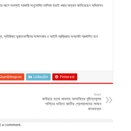
ওয়ার আগে অবশ্যই সরকারি অনুমোদিত তালিকা যাচাই করার আহ্বান জানিয়েছেন অভিবাসন
্য, অতিরিক্ত ভুক্তভোগীদের সাক্ষাৎকার ও আইনি প্রক্রিয়ার অগ্রগতি প্রকাশিত হবে
Stumbleupon
LinkedIn
Pinterest
Next
কাউছার হত্যা মামলায় আসামিদের দৃষ্টান্তমূলক
শাস্তির দাবিতে জাতীয় প্রেসক্লাবের সামনে
মানববন্ধন
t a comment.