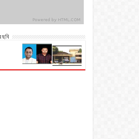
র ছবি