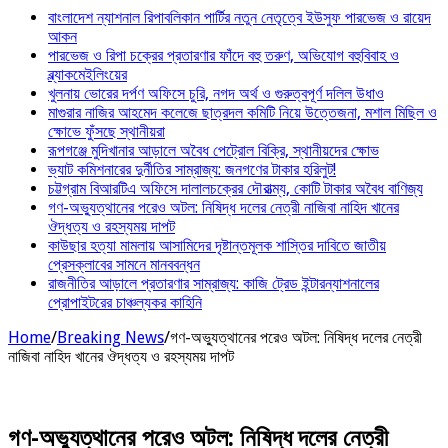
বাংলাদেশ ন্যাশনাল রিপাবলিকান পার্টির নতুন নেতৃত্বে ইউসুফ পারভেজ ও রায়েদ
আকন
পারভেজ ও রিপা চক্রের প্রতারণার ফাঁদে বহু তরুণ, অভিযোগ বহুবিবাহ ও
ব্ল্যাকমেইলিংয়ের
খুলনায় ভোরের দর্পণ অফিসে চুরি, নগদ অর্থ ও গুরুত্বপূর্ণ দলিল উধাও
মাগুরার নাজির আহমেদ কলেজে ছাত্রদল কমিটি নিয়ে উত্তেজনা, মশাল মিছিল ও
ক্ষোভে ফুঁসছে স্থানীয়রা
রূপগঞ্জে মুদিখানার আড়ালে অবৈধ পেট্রোল বিক্রি, স্থানীয়দের ক্ষোভ
ভ্যাট কমিশনারের দুর্নীতির সাম্রাজ্য: জনগণের টাকার হরিলুট!
চট্টগ্রাম বিআরটিএ অফিসে দালালচক্রের দৌরাত্ম্য, কোটি টাকার অবৈধ বাণিজ্য
গণ-অভ্যুত্থানের পরেও অটল: নিষিদ্ধ দলের নেত্রী নাজিবা নাহিদ খানের
ঔদ্ধত্য ও রহস্যময় দাপট
কাউছার হত্যা মামলায় আসামিদের দৃষ্টান্তমূলক শাস্তির দাবিতে জাতীয়
প্রেসক্লাবের সামনে মানববন্ধন
রাজনীতির আড়ালে প্রতারণার সাম্রাজ্য: কাজি ট্রেড ইন্টারন্যাশনালের
প্রোপাইটরের চাঞ্চল্যকর কাহিনি
Home
/
Breaking News
/
গণ-অভ্যুত্থানের পরেও অটল: নিষিদ্ধ দলের নেত্রী
নাজিবা নাহিদ খানের ঔদ্ধত্য ও রহস্যময় দাপট
গণ-অভ্যুত্থানের পরেও অটল: নিষিদ্ধ দলের নেত্রী