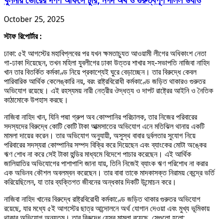
খুলনায় ভোরের দর্পণ অফিসে চুরি, নগদ অর্থ ও গুরুত্বপূর্ণ দলিল উধাও
October 25, 2025
স্টাফ রিপোর্টার :
ঢাকা: ৫ই আগস্টের মহাবিপ্লবের পর যখন ক্ষমতাচ্যুত আওয়ামী লীগের অধিকাংশ নেতা
গা-ঢাকা দিয়েছেন, তখন মহিলা যুবলীগের ঢাকা উত্তর শাখার সহ-সভাপতি নাজিবা নাহিদ
খান তার বিতর্কিত কর্মকাণ্ড নিয়ে প্রকাশ্যেই ঘুরে বেড়াচ্ছেন। তার বিরুদ্ধে কেবল
পারিবারিক আর্থিক কেলেঙ্কারি নয়, বরং রাষ্ট্রবিরোধী কর্মকাণ্ডে জড়িত থাকারও গুরুতর
অভিযোগ রয়েছে। এই রহস্যময় নারী নেত্রীর ঔদ্ধত্য ও দাপট রাষ্ট্রের আইনি ও নৈতিক
কাঠামোকে উপহাস করছে।
নাজিবা নাহিদ খান, যিনি পদ্মা গ্রুপ অব কোম্পানির পরিচালক, তার নিজের পরিবারের
সদস্যদের বিরুদ্ধে কোটি কোটি টাকা আত্মসাতের অভিযোগ এনে মতিঝিল থানায় একটি
মামলা দায়ের করেন। তার অভিযোগ অনুযায়ী, অসুস্থ বাবার দুর্বলতার সুযোগ নিয়ে
পরিবারের সদস্যরা কোম্পানির সম্পদ বিক্রি করে দিয়েছেন এবং ব্যাংকের মোটা অঙ্কের
ঋণ শোধ না করে সেই টাকা হুন্ডির মাধ্যমে বিদেশে পাচার করেছেন। এই আর্থিক
জালিয়াতির অভিযোগের পাশাপাশি জানা যায়, তিনি নিজেই ব্যাংক ঋণ পরিশোধ না করার
এক অভিনব কৌশল অবলম্বন করেছেন। তার বাবা তাকে মাদকাসক্ত নিরাময় কেন্দ্রে ভর্তি
করিয়েছিলেন, যা তার ব্যক্তিগত জীবনের অন্ধকার দিকটি উন্মোচন করে।
নাজিবা নাহিদ খানের বিরুদ্ধে রাষ্ট্রবিরোধী কর্মকাণ্ডে জড়িত থাকার গুরুতর অভিযোগ
রয়েছে, যার মধ্যে ৫ই আগস্টের ছাত্র আন্দোলনে অর্থ যোগান দেওয়া এবং মুখ্য ভূমিকায়
থাকার অভিযোগ অন্যতম। তার বিরুদ্ধে যেসব মামলা রয়েছে, সেগুলো হলো: