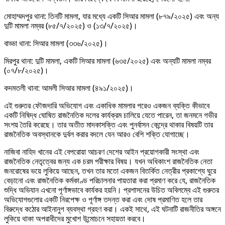
মোহাম্মদপুর থানা: তিনটি মামলা, যার মধ্যে একটি সিআর মামলা (৮৭৯/২০২৫) এবং অন্য
দুটি মামলা নম্বর (৮৫/৭/২০২৫) ও (১৩/৭/২০২৫)।
বাড্ডা থানা: সিআর মামলা (৩৩৬/২০২৫)।
মিরপুর থানা: দুটি মামলা, একটি সিআর মামলা (৬৩৫/২০২৫) এবং অন্যটি মামলা নম্বর
(০৭/৮/২০২৫)।
কদমতলী থানা: আমলী সিআর মামলা (৪৯১/২০২৫)।
এই গুরুতর ফৌজদারি অভিযোগ এবং একাধিক মামলার পরেও একজন ব্যক্তি কীভাবে
একটি নিষিদ্ধ ঘোষিত রাজনৈতিক দলের কার্যক্রম চালিয়ে যেতে পারেন, তা জনমনে গভীর
সংশয় তৈরি করেছে। তার অতীত মাদকাসক্তি এবং পুনর্বাসন কেন্দ্রে থাকার বিষয়টি তার
রাজনৈতিক অবস্থানকে দুর্বল করার বদলে যেন আরও বেশি শক্তি যোগাচ্ছে।
নাজিবা নাহিদ খানের এই বেপরোয়া আচরণ দেশের আইন প্রয়োগকারী সংস্থা এবং
রাজনৈতিক নেতৃত্বের জন্য এক চরম পরীক্ষার বিষয়। যখন অধিকাংশ রাজনৈতিক নেতা
জনরোষের ভয়ে লুকিয়ে আছেন, তখন তার মতো একজন বিতর্কিত নেত্রীর প্রকাশ্যে ঘুরে
বেড়ানো এবং রাজনৈতিক কর্মকাণ্ড পরিচালনার পায়তারা করা প্রমাণ করে যে, রাজনৈতিক
শুদ্ধি অভিযান এখনো পূর্ণাঙ্গভাবে কার্যকর হয়নি। প্রশাসনের উচিত অবিলম্বে এই গুরুতর
অভিযোগগুলোর একটি নিরপেক্ষ ও পূর্ণাঙ্গ তদন্ত করা এবং দোষ প্রমাণিত হলে তার
বিরুদ্ধে কঠোর আইনানুগ ব্যবস্থা গ্রহণ করা। একই সাথে, এই ঘটনাটি রাজনীতির অঙ্গনে
লুকিয়ে থাকা অপরাধীদের মুখোশ উন্মোচনে সহায়তা করবে।