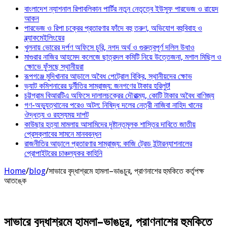
বাংলাদেশ ন্যাশনাল রিপাবলিকান পার্টির নতুন নেতৃত্বে ইউসুফ পারভেজ ও রায়েদ
আকন
পারভেজ ও রিপা চক্রের প্রতারণার ফাঁদে বহু তরুণ, অভিযোগ বহুবিবাহ ও
ব্ল্যাকমেইলিংয়ের
খুলনায় ভোরের দর্পণ অফিসে চুরি, নগদ অর্থ ও গুরুত্বপূর্ণ দলিল উধাও
মাগুরার নাজির আহমেদ কলেজে ছাত্রদল কমিটি নিয়ে উত্তেজনা, মশাল মিছিল ও
ক্ষোভে ফুঁসছে স্থানীয়রা
রূপগঞ্জে মুদিখানার আড়ালে অবৈধ পেট্রোল বিক্রি, স্থানীয়দের ক্ষোভ
ভ্যাট কমিশনারের দুর্নীতির সাম্রাজ্য: জনগণের টাকার হরিলুট!
চট্টগ্রাম বিআরটিএ অফিসে দালালচক্রের দৌরাত্ম্য, কোটি টাকার অবৈধ বাণিজ্য
গণ-অভ্যুত্থানের পরেও অটল: নিষিদ্ধ দলের নেত্রী নাজিবা নাহিদ খানের
ঔদ্ধত্য ও রহস্যময় দাপট
কাউছার হত্যা মামলায় আসামিদের দৃষ্টান্তমূলক শাস্তির দাবিতে জাতীয়
প্রেসক্লাবের সামনে মানববন্ধন
রাজনীতির আড়ালে প্রতারণার সাম্রাজ্য: কাজি ট্রেড ইন্টারন্যাশনালের
প্রোপাইটরের চাঞ্চল্যকর কাহিনি
Home
/
blog
/
সাভারে বৃদ্ধাশ্রমে হামলা–ভাঙচুর, প্রাণনাশের হুমকিতে কর্তৃপক্ষ
আতঙ্কে
সাভারে বৃদ্ধাশ্রমে হামলা–ভাঙচুর, প্রাণনাশের হুমকিতে