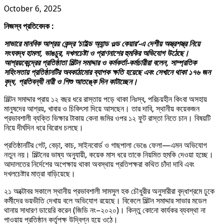
October 6, 2025
নিজস্ব প্রতিবেদক :
সাভারে মানবিক আশ্রয় কেন্দ্র ‘চাইল্ড অ্যান্ড ওল্ড কেয়ার’-এ দেশীয় অস্ত্রশস্ত্র নিয়ে
সংঘবদ্ধ হামলা, ভাঙচুর, দখলচেষ্টা ও প্রাণনাশের হুমকির অভিযোগ উঠেছে।
আশ্রয়কেন্দ্রের প্রতিষ্ঠাতা মিল্টন সমাদ্দার ও কর্মকর্তা-কর্মচারীরা বলেন, সাম্প্রতিক
সহিংসতায় প্রতিষ্ঠানটির অবকাঠামোর ব্যাপক ক্ষতি হয়েছে এবং সেখানে থাকা ১৭৬ জন
বৃদ্ধ, প্রতিবন্ধী নারী ও শিশু আতঙ্কে দিন কাটাচ্ছেন।
মিল্টন সমাদ্দার প্রায় ১২ বছর ধরে রাস্তায় পড়ে থাকা নিঃস্ব, পরিচয়হীন কিংবা অসহায়
মানুষদের আশ্রয়, খাবার ও চিকিৎসা দিয়ে আসছেন। তার দাবি, স্থানীয় কয়েকজন
প্রভাবশালী ব্যক্তি ভিক্ষার টাকায় কেনা জমির ওপর ১২ ফুট রাস্তা নিতে চান। বিষয়টি
নিয়ে দীর্ঘদিন ধরে বিরোধ চলছে।
প্রতিষ্ঠানটির গেট, বেড়া, কাচ, সাইনবোর্ড ও গাছপালা ভেঙে ফেলা—এমন অভিযোগ
নতুন নয়। মিল্টনের ভাষ্য অনুযায়ী, কয়েক মাস ধরে তাকে নিয়মিত হুমকি দেওয়া হচ্ছে।
আদালতের নির্দেশের অপেক্ষায় থাকা অবস্থায় প্রতিপক্ষরা কথিত চাঁদা দাবি এবং
দখলচেষ্টার মাত্রা বাড়িয়েছে।
২১ অক্টোবর সকালে স্থানীয় প্রভাবশালী সামসুল হক চৌধুরীর অনুসারীরা বৃদ্ধাশ্রমে ঢুকে
কর্মীদের ভয়ভীতি দেখায় বলে অভিযোগ রয়েছে। বিকেলে মিল্টন সমাদ্দার সাভার মডেল
থানায় সাধারণ ডায়েরি করেন (জিডি নং–২০২০)। কিন্তু কোনো কার্যকর ব্যবস্থা না
পাওয়ায় প্রতিষ্ঠান কর্তৃপক্ষ উদ্বিগ্ন হয়ে ওঠে।