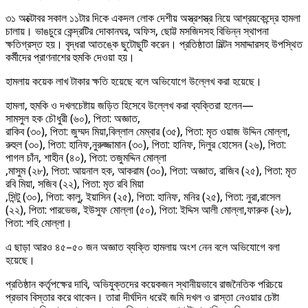
৩১ অক্টোবর সকাল ১১টার দিকে একদল লোক দেশীয় অস্ত্রশস্ত্র নিয়ে আশ্রয়কেন্দ্রে হামলা
চালায়। ভাঙচুরে কেন্দ্রটির দোকানঘর, অফিস, ছোট্ট মসজিদসহ বিভিন্ন স্থাপনা
ক্ষতিগ্রস্ত হয়। বৃদ্ধরা আতঙ্কে ছুটোছুটি করেন। প্রতিষ্ঠাতা মিল্টন সমাদ্দারসহ উপস্থিত
কর্মীদের প্রাণনাশের হুমকি দেওয়া হয়।
হামলায় কয়েক লাখ টাকার ক্ষতি হয়েছে বলে অভিযোগে উল্লেখ করা হয়েছে।
হামলা, হুমকি ও দখলচেষ্টায় জড়িত হিসেবে উল্লেখ করা ব্যক্তিরা হলেন—
সামসুল হক চৌধুরী (৬০), পিতা: অজ্ঞাত,
রাকিব (৩০), পিতা: জুম্মদ মিয়া,বিল্লাল মেম্বার (৩৫), পিতা: মৃত ওয়াজ উদ্দিন মোল্লা,
রুহুল (৩০), পিতা: হানিফ,নুরুজ্জামান (৩০), পিতা: হানিফ, দিলুর হোসেন (২৬), পিতা:
পাগল চাঁন, শাহীন (৪০), পিতা: তজুমদ্দিন মোল্লা
,মাসুম (২৮), পিতা: আয়নাল হক, আকরাম (৩০), পিতা: অজ্ঞাত, রাজিব (২৫), পিতা: মৃত
রবি মিয়া, সজিব (২২), পিতা: মৃত রবি মিয়া
,সিন্টু (৩০), পিতা: কালু, ইয়াসিন (২৫), পিতা: হানিফ, মনির (২৫), পিতা: নুরা,রাসেল
(২২), পিতা: পারভেজ, ইউসুফ মোল্লা (৫০), পিতা: ইদ্দিস আলী মোল্লা,ফারুক (২৮),
পিতা: শহি মোল্লা।
এ ছাড়া আরও ৪৫–৫০ জন অজ্ঞাত ব্যক্তি হামলায় অংশ নেন বলে অভিযোগে বলা
হয়েছে।
প্রতিষ্ঠান কর্তৃপক্ষের দাবি, অভিযুক্তদের কয়েকজন স্থানীয়ভাবে রাজনৈতিক পরিচয়ে
প্রভাব বিস্তার করে থাকেন। তারা দীর্ঘদিন ধরেই জমি দখল ও রাস্তা নেওয়ার চেষ্টা