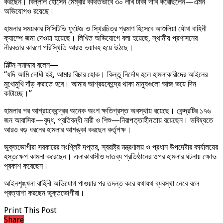
করছেন। বিল্লাল হোসেন মেম্বার কথিতভাবে ৩০ লাখ টাকা দাবি করেছিলেন—এমন
অভিযোগও রয়েছে।
হামলার সময়কার সিসিটিভি ফুটেজ ও স্থিরচিত্র প্রমাণ হিসেবে আশুলিয়া যৌথ বাহিনী
ক্যাম্পে জমা দেওয়া হয়েছে। লিখিত অভিযোগে বলা হয়েছে, স্থানীয় প্রশাসনের
নীরবতার কারণে পরিস্থিতি আরও ভয়াবহ হয়ে উঠছে।
মিল্টন সমাদ্দার বলেন—
“যদি আমি দোষী হই, আমার বিচার হোক। কিন্তু নির্দোষ হলে হামলাকারীদের আইনের
মুখোমুখি দাঁড় করাতে হবে। আমার আশ্রয়কেন্দ্রে থাকা মানুষগুলো আজ ভয়ে দিন
কাটাচ্ছে।”
হামলার পর আশ্রয়কেন্দ্রের অনেক অংশ ক্ষতিগ্রস্ত অবস্থায় রয়েছে। কেন্দ্রটির ১৭৬
জন আবাসিক—বৃদ্ধ, প্রতিবন্ধী নারী ও শিশু—নিরাপত্তাহীনতায় রয়েছেন। ভবিষ্যতে
আরও বড় ধরনের হামলার আশঙ্কা করছেন কর্তৃপক্ষ।
ভুক্তভোগীরা সরকারের সংশ্লিষ্ট দপ্তর, স্বরাষ্ট্র মন্ত্রণালয় ও প্রধান উপদেষ্টার কার্যালয়ের
হস্তক্ষেপ কামনা করেছেন। এলাকাবাসীও দাতব্য প্রতিষ্ঠানের ওপর হামলার ঘটনায় ক্ষোভ
প্রকাশ করেছেন।
আইনশৃঙ্খলা বাহিনী অভিযোগ পাওয়ার পর তদন্ত করে যথাযথ ব্যবস্থা নেবে বলে
প্রত্যাশা করছেন ভুক্তভোগীরা।
Print This Post
Share