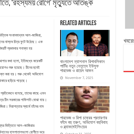
তে, ‘রহস্যময় রোগে’ মৃত্যুতে আতঙ্ক
Related Articles
ভিত্তিক সংবাদমাধ্যম আল-জাজিরা,
খবরে
নের বাস্তব চিত্র ফুটে উঠেছে। এক
য়টি প্রথমবার শনাক্ত হয়
। আশার কথা হলো, ইতিমধ্যে কয়েকটি
বাংলাদেশ ন্যাশনাল রিপাবলিকান
পার্টির নতুন নেতৃত্বে ইউসুফ
রয়োগও শুরু হয়েছে। চীনের হুবেই
পারভেজ ও রায়েদ আকন
াক্ত করা হয়। শুরু থেকেই অভিযোগ
November 7, 2025
 আকারে ছড়িয়ে পড়েছে।
প্রতিবেদনে বলেছে, তাদের কাছে এমন
ত্রে চীন সরকারের গাফিলতি বোঝা যায়।
া। নিরাপত্তার স্বার্থে তাঁদের নাম
পারভেজ ও রিপা চক্রের প্রতারণার
ফাঁদে বহু তরুণ, অভিযোগ বহুবিবাহ
থ্যের ভিত্তিতে আল–জাজিরার
ও ব্ল্যাকমেইলিংয়ের
ই উহানের হাসপাতালগুলো রোগীতে ভরে