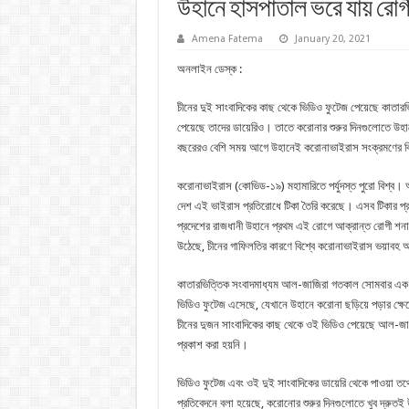
উহানে হাসপাতাল ভরে যায় রোগী
Amena Fatema
January 20, 2021
অনলাইন ডেস্ক :
চীনের দুই সাংবাদিকের কাছ থেকে ভিডিও ফুটেজ পেয়েছে কাতার
পেয়েছে তাদের ডায়েরিও। তাতে করোনার শুরুর দিনগুলোতে উহা
বছরেরও বেশি সময় আগে উহানেই করোনাভাইরাস সংক্রমণের বিষ
করোনাভাইরাস (কোভিড-১৯) মহামারিতে পর্যুদস্ত পুরো বিশ্ব
দেশ এই ভাইরাস প্রতিরোধে টিকা তৈরি করেছে। এসব টিকার প্
প্রদেশের রাজধানী উহানে প্রথম এই রোগে আক্রান্ত রোগী শন
উঠেছে, চীনের গাফিলতির কারণে বিশ্বে করোনাভাইরাস ভয়াবহ
কাতারভিত্তিক সংবাদমাধ্যম আল-জাজিরা গতকাল সোমবার এক 
ভিডিও ফুটেজ এসেছে, যেখানে উহানে করোনা ছড়িয়ে পড়ার ক্ষে
চীনের দুজন সাংবাদিকের কাছ থেকে ওই ভিডিও পেয়েছে আল-জাজির
প্রকাশ করা হয়নি।
ভিডিও ফুটেজ এবং ওই দুই সাংবাদিকের ডায়েরি থেকে পাওয়া ত
প্রতিবেদনে বলা হয়েছে, করোনোর শুরুর দিনগুলোতে খুব দ্রুত