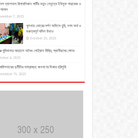
দেশ ন্যাশনাল রিপাবলিকান পার্টির নতুন নেতৃত্বে ইউসুফ পারভেজ ও
দ আকন
vember 7, 2025
খুলনায় ভোরের দর্পণ অফিসে চুরি, নগদ অর্থ ও
গুরুত্বপূর্ণ দলিল উধাও
October 25, 2025
্জে মুদিখানার আড়ালে অবৈধ পেট্রোল বিক্রি, স্থানীয়দের ক্ষোভ
tober 6, 2025
কমিশনারের দুর্নীতির সাম্রাজ্য: জনগণের টাকার হরিলুট!
ptember 15, 2025