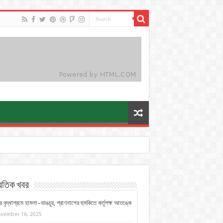
্রতিক খবর
 বৃদ্ধাশ্রমে হামলা–ভাঙচুর, প্রাণনাশের হুমকিতে কর্তৃপক্ষ আতঙ্কে
vember 16, 2025