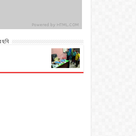
র ছবি