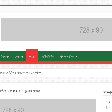
বিনোদন
খেলাধুলা
স্বাস্থ্য
ক্রাইম নিউজ
শিল্প ও সাহিত্য
তুন নেতৃত্বে ইউসুফ পারভেজ ও রায়েদ আকন
গীতে, ‘রহস্যময় রোগে’ মৃত্যুতে আতঙ্ক
সাম্প
সাভারে
No